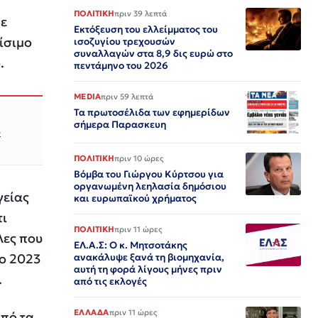
ΠΟΛΙΤΙΚΗ
πριν 39 λεπτά
με
Εκτόξευση του ελλείμματος του
ίσιμο
ισοζυγίου τρεχουσών
συναλλαγών στα 8,9 δις ευρώ στο
.
πεντάμηνο του 2026
MEDIA
πριν 59 λεπτά
Τα πρωτοσέλιδα των εφημερίδων
σήμερα Παρασκευη
ο
ΠΟΛΙΤΙΚΗ
πριν 10 ώρες
Βόμβα του Γιώργου Κύρτσου για
οργανωμένη λεηλασία δημόσιου
γείας
και ευρωπαϊκού χρήματος
τι
ΠΟΛΙΤΙΚΗ
πριν 11 ώρες
λες που
ΕΛ.Α.Σ: Ο κ. Μητσοτάκης
το 2023
ανακάλυψε ξανά τη βιομηχανία,
αυτή τη φορά λίγους μήνες πριν
.
από τις εκλογές
ΕΛΛΑΔΑ
πριν 11 ώρες
από τα