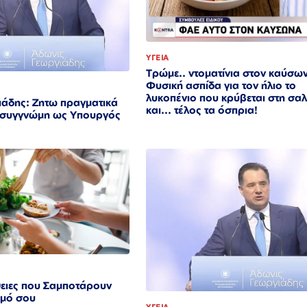
ΥΓΕΙΑ
Τρώμε.. ντοματίνια στον καύσω
Φυσική ασπίδα για τον ήλιο το
λυκοπένιο που κρύβεται στη σα
ιάδης: Ζητω πραγματικά
και... τέλος τα όσπρια!
ς συγγνώμη ως Υπουργός
θειες που Σαμποτάρουν
σμό σου