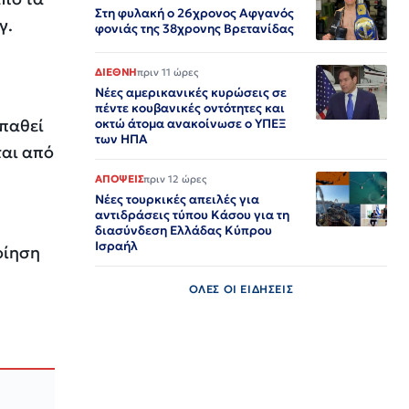
Στη φυλακή ο 26χρονος Αφγανός
γ.
φονιάς της 38χρονης Βρετανίδας
ΔΙΕΘΝΗ
πριν 11 ώρες
Νέες αμερικανικές κυρώσεις σε
πέντε κουβανικές οντότητες και
σπαθεί
οκτώ άτομα ανακοίνωσε ο ΥΠΕΞ
των ΗΠΑ
ται από
ΑΠΟΨΕΙΣ
πριν 12 ώρες
Νέες τουρκικές απειλές για
αντιδράσεις τύπου Κάσου για τη
διασύνδεση Ελλάδας Κύπρου
Ισραήλ
οίηση
ΟΛΕΣ ΟΙ ΕΙΔΗΣΕΙΣ