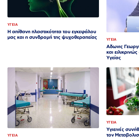
ΥΓΕΙΑ
Η απίθανη πλαστικότητα του εγκεφάλου
μας και η συνδρομή της ψυχοθεραπείας
ΥΓΕΙΑ
Αδωνις Γεωργ
και ειλικρινώ
Υγείας
ΥΓΕΙΑ
Υγιεινές συνή
τον Μεταβολι
ΥΓΕΙΑ