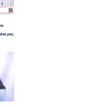
να:
λάτα μας