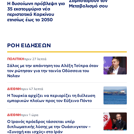
Σαμποτάρουν τον
Η δυσοίωνη πρόβλεψη για
Μεταβολισμό σου
35 εκατομμύρια νέα
περιστατικά Καρκίνου
ετησίως έως το 2050
ΡΟΗ ΕΙΔΗΣΕΩΝ
ΠΟΛΙΤΙΚΗ
πριν 27 λεπτά
Σάλος με την απάντηση του Αλέξη Τσίπρα όταν
τον ρώτησαν για την ταινία Οδύσσεια του
Νολαν
ΔΙΕΘΝΗ
πριν 47 λεπτά
Η Τουρκία αρχίζει να περιορίζει τη διέλευση
εμπορικών πλοίων προς τον Εύξεινο Πόντο
ΔΙΕΘΝΗ
πριν 1 ώρα
Ο Ιρανός πρόεδρος τάσσεται υπέρ
διπλωματικής λύσης με την Ουάσινγκτον –
«Συνοχή και ισχύς» στο Ιράν​​​​​​​​​​​​​​​​​​​​​​​​​​​​​​​​​​​​​​​​​​​​​​​​​​