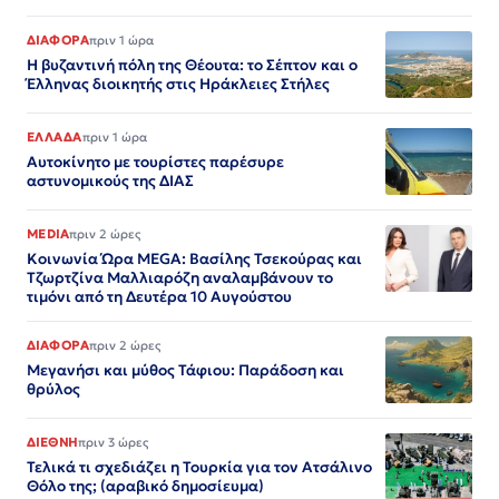
ΔΙΑΦΟΡΑ
πριν 1 ώρα
Η βυζαντινή πόλη της Θέουτα: το Σέπτον και ο
Έλληνας διοικητής στις Ηράκλειες Στήλες
ΕΛΛΑΔΑ
πριν 1 ώρα
Αυτοκίνητο με τουρίστες παρέσυρε
αστυνομικούς της ΔΙΑΣ
MEDIA
πριν 2 ώρες
Κοινωνία Ώρα MEGA: Βασίλης Τσεκούρας και
Τζωρτζίνα Μαλλιαρόζη αναλαμβάνουν το
τιμόνι από τη Δευτέρα 10 Αυγούστου
ΔΙΑΦΟΡΑ
πριν 2 ώρες
Μεγανήσι και μύθος Τάφιου: Παράδοση και
θρύλος
ΔΙΕΘΝΗ
πριν 3 ώρες
Τελικά τι σχεδιάζει η Τουρκία για τον Ατσάλινο
Θόλο της; (αραβικό δημοσίευμα)