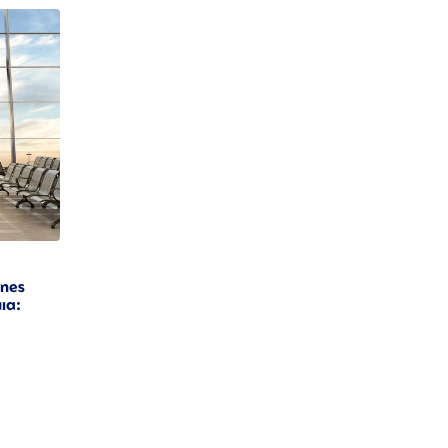
ones
ια: