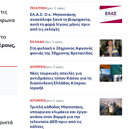
ΠΟΛΙΤΙΚΗ
πριν 2 ώρες
τις
ΕΛ.Α.Σ: Ο κ. Μητσοτάκης
ύμφωνα
ανακάλυψε ξανά τη βιομηχανία,
αυτή τη φορά λίγους μήνες πριν
από τις εκλογές
στο
ΕΛΛΑΔΑ
πριν 3 ώρες
έρους,
Στη φυλακή ο 26χρονος Αφγανός
φονιάς της 38χρονης Βρετανίδας
ΑΠΟΨΕΙΣ
πριν 3 ώρες
Νέες τουρκικές απειλές για
αντιδράσεις τύπου Κάσου για τη
διασύνδεση Ελλάδας Κύπρου
Ισραήλ
ΑΠΟΨΕΙΣ
πριν 4 ώρες
Τριπλή κάθοδος Μητσοτάκη,
υπουργικα κλιμάκια και έργα-
ανάσα στον Βορρά για την
ρικτά
τελευταία ΔΕΘ πριν από τις
κάλπες