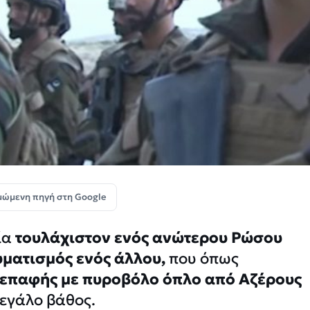
μώμενη πηγή στη Google
ία
τουλάχιστον ενός ανώτερου Ρώσου
υματισμός ενός άλλου,
που όπως
 επαφής με πυροβόλο όπλο από Αζέρους
μεγάλο βάθος.