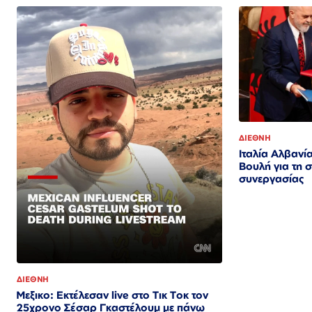
ΔΙΕΘΝΗ
Ιταλία Αλβανί
Βουλή για τη 
συνεργασίας
ΔΙΕΘΝΗ
Μεξικο: Εκτέλεσαν live στο Τικ Τοκ τον
25χρονο Σέσαρ Γκαστέλουμ με πάνω