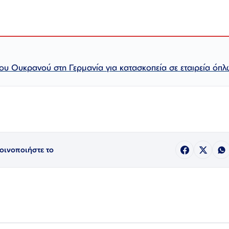
υ Ουκρανού στη Γερμανία για κατασκοπεία σε εταιρεία όπλ
οινοποιήστε το