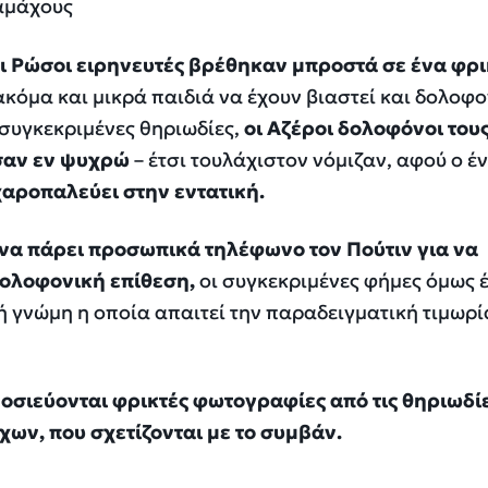
αμάχους
ι Ρώσοι ειρηνευτές βρέθηκαν μπροστά σε ένα φρι
ακόμα και μικρά παιδιά να έχουν βιαστεί και δολοφο
συγκεκριμένες θηριωδίες,
οι Αζέροι δολοφόνοι του
εσαν εν ψυχρώ
– έτσι τουλάχιστον νόμιζαν, αφού ο έ
χαροπαλεύει στην εντατική.
 να πάρει προσωπικά τηλέφωνο τον Πούτιν για να
δολοφονική επίθεση,
οι συγκεκριμένες φήμες όμως 
ή γνώμη η οποία απαιτεί την παραδειγματική τιμωρί
οσιεύονται φρικτές φωτογραφίες από τις θηριωδί
ων, που σχετίζονται με το συμβάν.