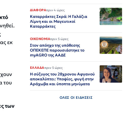
ΔΙΑΦΟΡΑ
πριν 4 ώρες
κτό
Καταρράκτες Σκρά: Η Γαλάζια
Λίμνη και οι Μαγευτικοί
νηθεί.
Καταρράκτες
ς
ΟΙΚΟΝΟΜΙΑ
πριν 5 ώρες
νας εκ
Στον απόηχο της υπόθεσης
ΟΠΕΚΕΠΕ παρουσιάστηκε το
myAGRO της ΑΑΔΕ
ΕΛΛΑΔΑ
πριν 5 ώρες
έχουν
Η σύζυγος του 28χρονου Αφγανού
αποκαλύπτει: Υποψίες, φυγή στην
α του
Αράχωβα και ύποπτα μηνύματα
ΟΛΕΣ ΟΙ ΕΙΔΗΣΕΙΣ
ες των