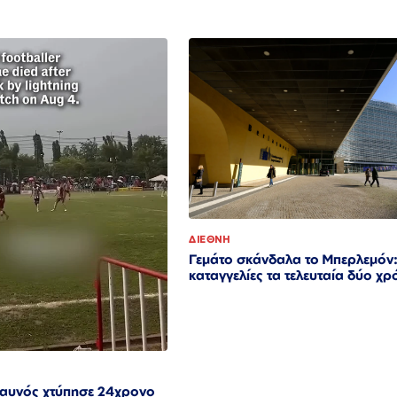
ΔΙΕΘΝΗ
Γεμάτο σκάνδαλα το Μπερλεμόν
καταγγελίες τα τελευταία δύο χρ
ραυνός χτύπησε 24χρονο