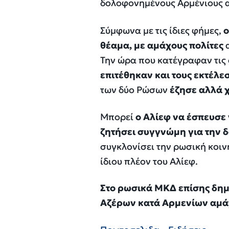
δολοφονημένους Αρμένιους 
Σύμφωνα με τις ίδιες φήμες,
ο
θέαμα, με αμάχους πολίτες
Την ώρα που κατέγραφαν τις 
επιτέθηκαν και τους εκτέλ
των δύο Ρώσων
έζησε αλλά 
Μπορεί
ο Αλίεφ να έσπευσε
ζητήσει συγγνώμη για την 
συγκλονίσει την ρωσική κοιν
ίδιου πλέον του Αλίεφ.
Στο ρωσικά ΜΚΔ επίσης δημ
Αζέρων κατά Αρμενίων αμάχ