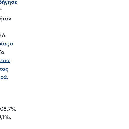
δήγησε
”.
ήταν
(
Α.
μίας ο
 Το
μεσα
ητας
ορά,
 108,7%
9,1%,