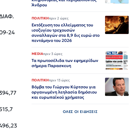
Άνδρου
ΔΙΑΦ.
ΠΟΛΙΤΙΚΗ
πριν 2 ώρες
Εκτόξευση του ελλείμματος του
ισοζυγίου τρεχουσών
09-24
συναλλαγών στα 8,9 δις ευρώ στο
πεντάμηνο του 2026
MEDIA
πριν 3 ώρες
Τα πρωτοσέλιδα των εφημερίδων
σήμερα Παρασκευη
ΠΟΛΙΤΙΚΗ
πριν 13 ώρες
Βόμβα του Γιώργου Κύρτσου για
394,77
οργανωμένη λεηλασία δημόσιου
και ευρωπαϊκού χρήματος
515,7
ΟΛΕΣ ΟΙ ΕΙΔΗΣΕΙΣ
496,23