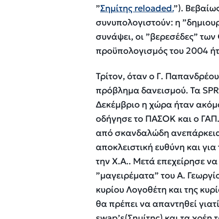
”
Σημίτης
reloaded
.
”). Βεβαίω
συνυπολογιστούν: η ”δημιουρ
συνάψει,
οι
”
βερεσέδες
” των
προϋπολογισμός του 2004
ή
Τρίτον
,
όταν ο Γ. Παπανδρέου
πρόβλημα δανεισμού. Τα
SP
Δεκέμβριο
η χώρα
ήταν ακόμ
οδήγησε το ΠΑΣΟΚ και ο ΓΑΠ.
από σκανδαλώδη ανεπάρκεια 
αποκλειστική ευθύνη και για
την Χ.Α..
Μετά επεχείρησε να 
”μαγειρέματα” του Α. Γεωργίο
κυρίου Λογοθέτη και της κυρ
θα πρέπει να απαντηθεί γιατ
swap
’
s
(
Σημίτης) και τα χρέη 