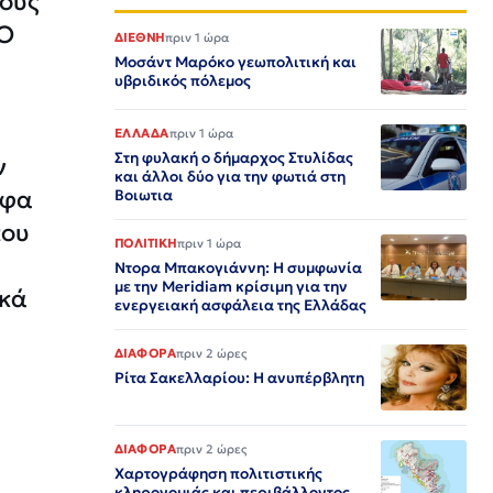
τους
 Ο
ΔΙΕΘΝΗ
πριν 1 ώρα
Μοσάντ Μαρόκο γεωπολιτική και
υβριδικός πόλεμος
ΕΛΛΑΔΑ
πριν 1 ώρα
Στη φυλακή ο δήμαρχος Στυλίδας
ν
και άλλοι δύο για την φωτιά στη
υφα
Βοιωτια
που
ΠΟΛΙΤΙΚΗ
πριν 1 ώρα
Ντορα Μπακογιάννη: Η συμφωνία
με την Meridiam κρίσιμη για την
ικά
ενεργειακή ασφάλεια της Ελλάδας
ΔΙΑΦΟΡΑ
πριν 2 ώρες
Ρίτα Σακελλαρίου: Η ανυπέρβλητη
ΔΙΑΦΟΡΑ
πριν 2 ώρες
Χαρτογράφηση πολιτιστικής
κληρονομιάς και περιβάλλοντος