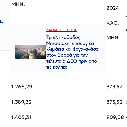
ΜΗΝ
.
2024
ου
ΚΑΘ
.
ΔΙΑΒΑΣΤΕ ΕΠΙΣΗΣ
Τριπλή κάθοδος
ΜΗΝ
.
Μητσοτάκη, υπουργικα
κλιμάκια και έργα-ανάσα
στον Βορρά για την
τελευταία ΔΕΘ πριν από
τις κάλπες
1.268,29
873,52
1.389,22
873,52
1.405,31
909,08