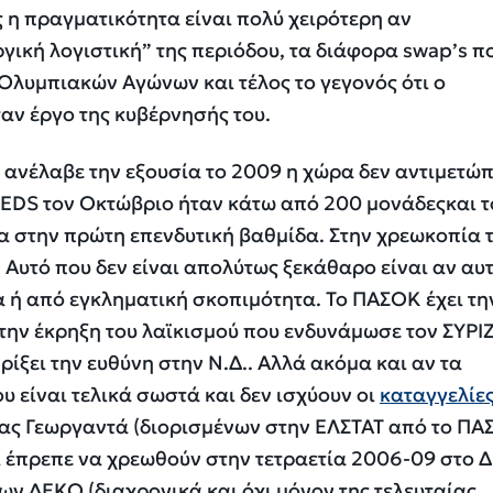
ς η πραγματικότητα είναι πολύ χειρότερη αν
γική λογιστική” της περιόδου, τα διάφορα
swap
’
s
πο
 Ολυμπιακών Αγώνων και τέλος το γεγονός ότι ο
ταν έργο της κυβέρνησής του.
 ανέλαβε την εξουσία το 2009 η χώρα δεν αντιμετώπ
REDS
τον Οκτώβριο ήταν κάτω από 200 μονάδες
και 
α στην πρώτη επενδυτική βαθμίδα. Στην χρεωκοπία 
 Αυτό που δεν είναι απολύτως ξεκάθαρο είναι αν αυτ
ή από εγκληματική σκοπιμότητα. Το ΠΑΣΟΚ έχει τη
 την έκρηξη του λαϊκισμού που ενδυνάμωσε τον ΣΥΡΙ
ρίξει την ευθύνη στην Ν.Δ.. Αλλά ακόμα και αν τα
υ είναι τελικά σωστά και δεν ισχύουν οι
καταγγελίε
ίας Γεωργαντά
(διορισμένων στην ΕΛΣΤΑΤ από το ΠΑ
ί έπρεπε να χρεωθούν στην τετραετία 2006-09 στο Δ.
των ΔΕΚΟ (διαχρονικά και όχι μόνον της τελευταίας