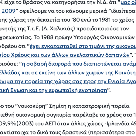
Κ είχε το θράσο
ς να κατηγορήσει την Ν.Δ. ότι ”
μας ο
ο 2009
” οφείλουμε να του κάνουμε μερικά ”ιδιαίτερα
ης χώρας την δεκαετία του ’80 ενώ το 1981 το χρέος
κητής της Τ.τ.Ε. (
Δ.
Χαλικιάς
) προειδοποιούσε τον
 χρεωκοπίας. Το 1988 πρώην Υπουργός Οικονομικών 
δρέου ότι ”
έχει εγκατασταθεί στο τιμόνι της οικονο
σίου Χρέους και των άλλων ανελαστικών δαπανών
”
.
ιούσε: ”
η σοβαρή διαφορά που διαπιστώνεται ανά
 Ελλάδας και σε εκείνη των άλλων χωρών της Κοινότ
όνιμα την πορεία της χώρας σας προς την Ενιαία Αγ
τική Ένωση και την ευρωπαϊκή ενοποίηση
”.
δο του ”νοικοκύρη” Σημίτη η καταστροφική πορεία
 διεθνή οικονομική συγκυρία παρέλαβε το χρέος στο
109,9%(2003) του ΑΕΠ όταν άλλες χώρες -Ιρλανδία 4
 αντίστοιχα το δικό τους δραστικά (περισσότερα στο