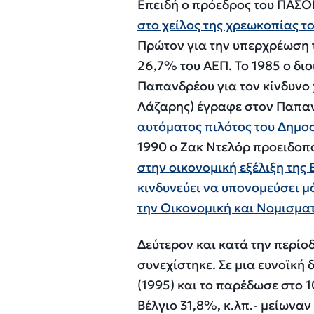
Επειδή ο πρόεδρος του ΠΑΣΟ
στο χείλος της χρεωκοπίας τ
Πρώτον για την υπερχρέωση τ
26,7
% του ΑΕΠ. Το 1985 ο διοι
Παπανδρέου για τον κίνδυνο
Λάζαρης) έγραφε στον Παπαν
αυτόματος πιλότος του Δημο
1990 ο Ζακ Ντελόρ προειδοπο
στην οικονομική εξέλιξη της
κινδυνεύει να υπονομεύσει μ
την Οικονομική και Νομισμα
Δεύτερον και κατά την περίο
συνεχίστηκε.
Σε μια ευνοϊκή
(1995) και το παρέδωσε στο 
Βέλγιο 31,8%, κ.λπ.- μείωναν