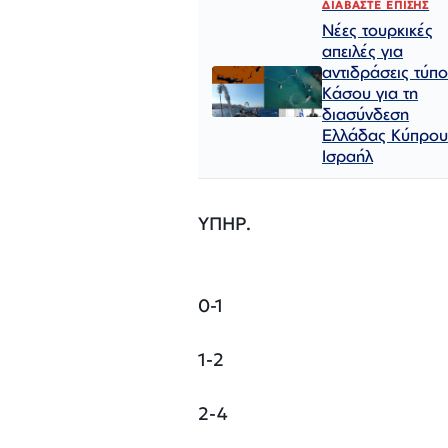
ΔΙΑΒΑΣΤΕ ΕΠΙΣΗΣ
Νέες τουρκικές
απειλές για
αντιδράσεις τύπ
Κάσου για τη
διασύνδεση
Ελλάδας Κύπρου
Ισραήλ
ΥΠΗΡ.
0-1
1-2
2-4