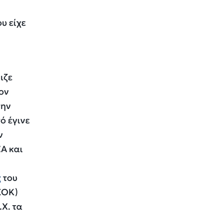
υ είχε
ιζε
τον
την
ό έγινε
ν
ΖΑ και
ς
του
ΣΟΚ)
Χ. τα