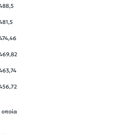
488,5
481,5
474,46
469,82
463,74
456,72
α οποία