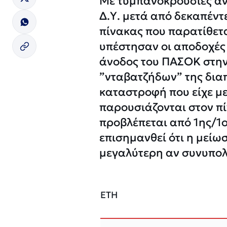
Με τυμπανοκρουσίες αν
Δ.Υ. μετά από δεκαπέντ
πίνακας που παρατίθε
υπέστησαν οι αποδοχές 
άνοδος του ΠΑΣΟΚ στην 
”νταβατζήδων” της δια
καταστροφή που είχε με
παρουσιάζονται στον πί
προβλέπεται από 1ης/1ο
επισημανθεί ότι η μείω
μεγαλύτερη αν συνυπο
ΕΤΗ