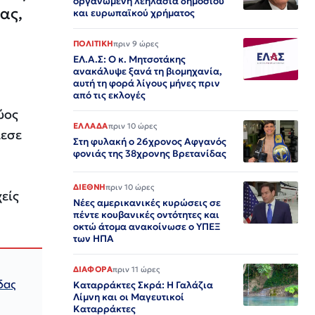
οργανωμένη λεηλασία δημόσιου
ας,
και ευρωπαϊκού χρήματος
ΠΟΛΙΤΙΚΗ
πριν 9 ώρες
ΕΛ.Α.Σ: Ο κ. Μητσοτάκης
ανακάλυψε ξανά τη βιομηχανία,
αυτή τη φορά λίγους μήνες πριν
από τις εκλογές
ύος
ΕΛΛΑΔΑ
πριν 10 ώρες
λεσε
Στη φυλακή ο 26χρονος Αφγανός
φονιάς της 38χρονης Βρετανίδας
ΔΙΕΘΝΗ
πριν 10 ώρες
είς
Νέες αμερικανικές κυρώσεις σε
πέντε κουβανικές οντότητες και
οκτώ άτομα ανακοίνωσε ο ΥΠΕΞ
των ΗΠΑ
ΔΙΑΦΟΡΑ
πριν 11 ώρες
δας
Καταρράκτες Σκρά: Η Γαλάζια
Λίμνη και οι Μαγευτικοί
Καταρράκτες