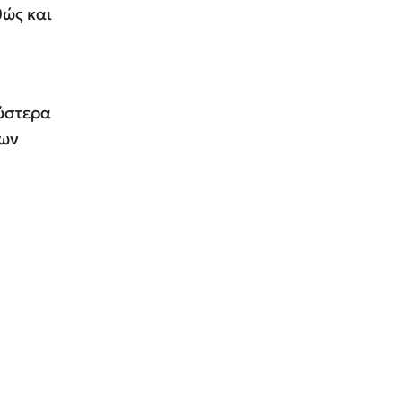
θώς και
 ύστερα
έων