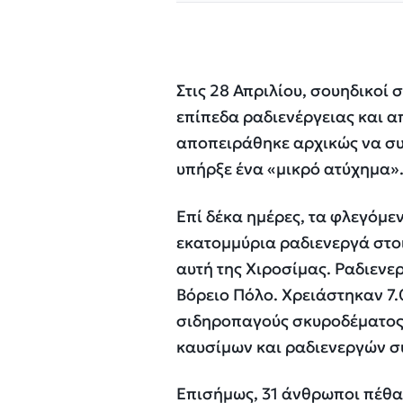
Στις 28 Απριλίου, σουηδικο
επίπεδα ραδιενέργειας και α
αποπειράθηκε αρχικώς να συ
υπήρξε ένα «μικρό ατύχημα»
Επί δέκα ημέρες, τα φλεγόμ
εκατομμύρια ραδιενεργά στοι
αυτή της Χιροσίμας. Ραδιεν
Βόρειο Πόλο. Χρειάστηκαν 7.
σιδηροπαγούς σκυροδέματος,
καυσίμων και ραδιενεργών σ
Επισήμως, 31 άνθρωποι πέθαν