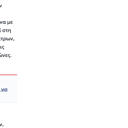
ν
ς
να με
ί στη
έτρων,
ις
ώνες.
 για
ν,