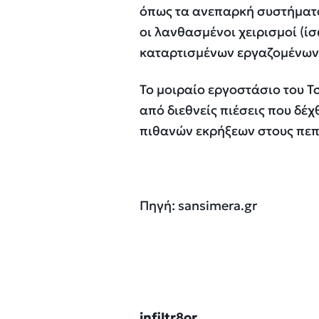
όπως τα ανεπαρκή συστήματα
οι λανθασμένοι χειρισμοί (ί
καταρτισμένων εργαζομένων
Το μοιραίο εργοστάσιο του Τ
από διεθνείς πιέσεις που δέ
πιθανών εκρήξεων στους πεπ
Πηγή: sansimera.gr
infiltr8or