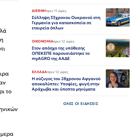
ΔΙΕΘΝΗ
πριν 11 ώρες
Σύλληψη 33χρονου Ουκρανού στη
Γερμανία για κατασκοπεία σε
εταιρεία όπλων
ηλά
ση
ΟΙΚΟΝΟΜΙΑ
πριν 12 ώρες
τι
Στον απόηχο της υπόθεσης
ΟΠΕΚΕΠΕ παρουσιάστηκε το
myAGRO της ΑΑΔΕ
ΕΛΛΑΔΑ
πριν 12 ώρες
αιρα
Η σύζυγος του 28χρονου Αφγανού
σαν
αποκαλύπτει: Υποψίες, φυγή στην
Αράχωβα και ύποπτα μηνύματα
ρι το
ΟΛΕΣ ΟΙ ΕΙΔΗΣΕΙΣ
ρηνικών
ήμερα