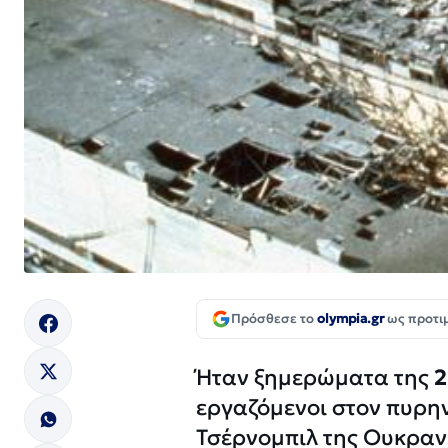
Πρόσθεσε το
olympia.gr
ως προτι
Ήταν ξημερώματα της
2
εργαζόμενοι στον πυρηνι
Τσέρνομπιλ της Ουκραν