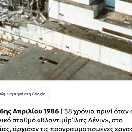
μώμενη πηγή στη Google
6ης Απριλίου 1986
( 38 χρόνια πριν) όταν 
κό σταθμό «Βλαντιμίρ Ίλιτς Λένιν», στο
ίας, άρχισαν τις προγραμματισμένες εργα