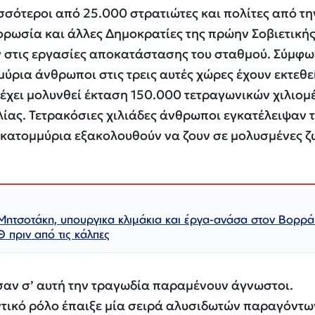
ισσότεροι από 25.000 στρατιώτες και πολίτες από τη
ορωσία και άλλες Δημοκρατίες της πρώην Σοβιετική
ν στις εργασίες αποκατάστασης του σταθμού. Σύμφω
μύρια άνθρωποι στις τρεις αυτές χώρες έχουν εκτεθε
 έχει μολυνθεί έκταση 150.000 τετραγωνικών χιλιομ
αλίας. Τετρακόσιες χιλιάδες άνθρωποι εγκατέλειψαν τ
 εκατομμύρια εξακολουθούν να ζουν σε μολυσμένες ζ
Μητσοτάκη, υπουργικα κλιμάκια και έργα-ανάσα στον Βορρά
Θ πριν από τις κάλπες
σαν σ’ αυτή την τραγωδία παραμένουν άγνωστοι.
ντικό ρόλο έπαιξε μία σειρά αλυσιδωτών παραγόντω