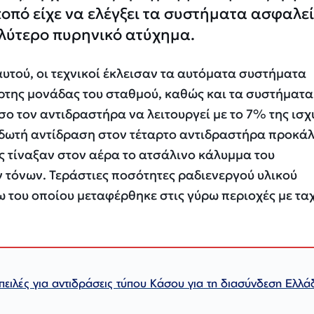
κοπό είχε να ελέγξει τα συστήματα ασφαλεί
λύτερο πυρηνικό ατύχημα.
αυτού, οι τεχνικοί έκλεισαν τα αυτόματα συστήματα
αρτης μονάδας του σταθμού, καθώς και τα συστήματα
 τον αντιδραστήρα να λειτουργεί με το 7% της ισχ
υσιδωτή αντίδραση στον τέταρτο αντιδραστήρα προκά
ες τίναξαν στον αέρα το ατσάλινο κάλυμμα του
 τόνων. Τεράστιες ποσότητες ραδιενεργού υλικού
 του οποίου μεταφέρθηκε στις γύρω περιοχές με ταχ
πειλές για αντιδράσεις τύπου Κάσου για τη διασύνδεση Ελλά