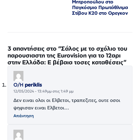
Μητροπούλου στο
Παγκόσμιο Πρωτάθλημα
Στίβου Κ20 στο Ορεγκον
3 απαντήσεις στο “Σάλος με το σχόλιο του
παρουσιαστη της Eurovision για το 12αρι
στην Ελλάδα: Ε βέβαια τοσες καταθέσεις”
Ο/Η
periklis
12/05/2024 - 13:49μμ στις 1:49 μμ
Δεν ειναι ολοι οι Ελβετοι, τραπεζιτες, ουτε οσοι
ψηφισαν ειναι Ελβετοι…
Απάντηση