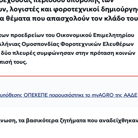
, λογιστές και φοροτεχνικοί δημιούργ
τα θέματα που απασχoλούν τον κλάδο του
 των προεδρείων του Οικονομικού Επιμελητηρίου
νελλήνιας Ομοσπονδίας Φοροτεχνικών Ελευθέρων
ι δύο πλευρές συμφώνησαν στην πρόταση κοινών
πισή τους.
ς υπόθεσης ΟΠΕΚΕΠΕ παρουσιάστηκε το myAGRO της ΑΑΔΕ
νωση, τα βασικότερα ζητήματα που αναδείχθηκαν,