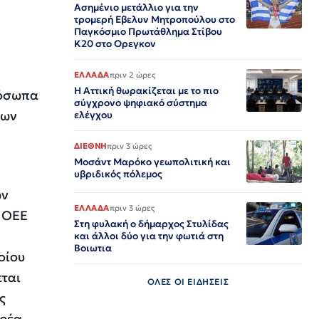
Ασημένιο μετάλλιο για την
τρομερή Εβελυν Μητροπούλου στο
Παγκόσμιο Πρωτάθλημα Στίβου
Κ20 στο Ορεγκον
ΕΛΛΑΔΑ
πριν 2 ώρες
Η Αττική θωρακίζεται με το πιο
ρόσωπα
σύγχρονο ψηφιακό σύστημα
νων
ελέγχου
ΔΙΕΘΝΗ
πριν 3 ώρες
Μοσάντ Μαρόκο γεωπολιτική και
υβριδικός πόλεμος
ών
ΕΛΛΑΔΑ
πριν 3 ώρες
ύ ΟΕΕ
Στη φυλακή ο δήμαρχος Στυλίδας
και άλλοι δύο για την φωτιά στη
Βοιωτια
οίου
εται
ΟΛΕΣ ΟΙ ΕΙΔΗΣΕΙΣ
ς
ορέα