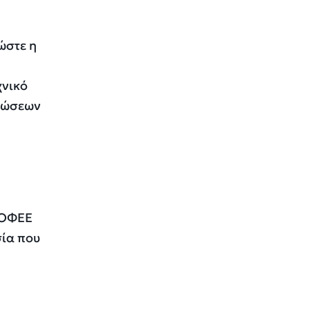
ώστε η
χνικό
ηλώσεων
ΠΟΦΕΕ
σία που