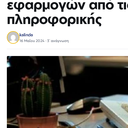
εφαρμογών από τις
πληροφορικής
kalinda
16 Μαΐου 2024 · 3΄ ανάγνωση