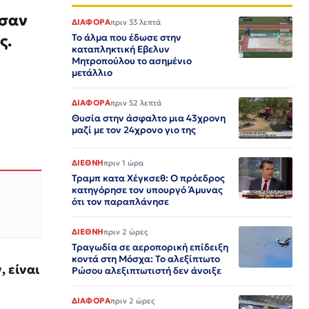
ησαν
ΔΙΑΦΟΡΑ
πριν 33 λεπτά
ς.
Το άλμα που έδωσε στην
καταπληκτική Εβελυν
Μητροπούλου το ασημένιο
μετάλλιο
ΔΙΑΦΟΡΑ
πριν 52 λεπτά
Θυσία στην άσφαλτο μια 43χρονη
μαζί με τον 24χρονο γιο της
ΔΙΕΘΝΗ
πριν 1 ώρα
Τραμπ κατα Χέγκσεθ: Ο πρόεδρος
κατηγόρησε τον υπουργό Άμυνας
ότι τον παραπλάνησε
ΔΙΕΘΝΗ
πριν 2 ώρες
Τραγωδία σε αεροπορική επίδειξη
κοντά στη Μόσχα: Το αλεξίπτωτο
 είναι
Ρώσου αλεξιπτωτιστή δεν άνοιξε
ΔΙΑΦΟΡΑ
πριν 2 ώρες