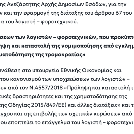
της Ανεξάρτητης Αρχής Δημοσίων Εσόδων, για την
ν και την εφαρμογή της διάταξης του άρθρου 67 του
α του λογιστή – φοροτεχνικού.
σεων των λογιστών – φοροτεχνικών, που προκύπ
ηψη και καταστολή της νομιμοποίησης από εγκλη
ηματοδότησης της τρομοκρατίας»
ανάθεση στο υπουργείο Εθνικής Οικονομίας και
 του κανονισμού των υποχρεώσεων των λογιστών –
υν από τον Ν.4557/2018 «Πρόληψη και καταστολή τ
ικές δραστηριότητες και της χρηματοδότησης της
ς Οδηγίας 2015/849/EE) και άλλες διατάξεις» και 
γχου και της επιβολής των σχετικών κυρώσεων από 
ου εποπτεύει το επάγγελμα του λογιστή – φοροτεχνι