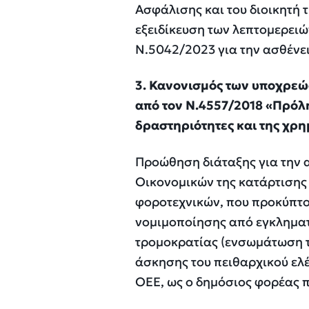
Ασφάλισης και του διοικητή 
εξειδίκευση των λεπτομερειώ
Ν.5042/2023 για την ασθένει
3. Κανονισμός των υποχρεώ
από τον Ν.4557/2018 «Πρόλ
δραστηριότητες και της χρ
Προώθηση διάταξης για την 
Οικονομικών της κατάρτισης
φοροτεχνικών, που προκύπτο
νομιμοποίησης από εγκληματ
τρομοκρατίας (ενσωμάτωση τη
άσκησης του πειθαρχικού ελέ
ΟΕΕ, ως ο δημόσιος φορέας π