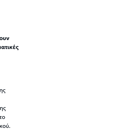
τουν
ματικές
ης
της
το
κού.