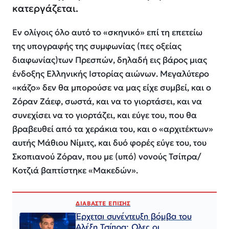
κατεργάζεται.
Εν ολίγοις όλο αυτό το «σκηνικό» επί τη επετείω
της υπογραφής της συμφωνίας (πες οξείας
διαφωνίας)των Πρεσπών, δηλαδή εις βάρος μιας
ένδοξης Ελληνικής Ιστορίας αιώνων. Μεγαλύτερο
«κάζο» δεν θα μπορούσε να μας είχε συμβεί, και ο
Ζόραν Ζάεφ, σωστά, και να το γιορτάσει, και να
συνεχίσει να το γιορτάζει, και εύγε του, που θα
βραβευθεί από τα χεράκια του, και ο «αρχιτέκτων»
αυτής Μάθιου Νίμιτς, και δυό φορές εύγε του, του
Σκοπιανού Ζόραν, που με (υπό) νονούς Τσίπρα/
Κοτζιά βαπτίστηκε «Μακεδών».
ΔΙΑΒΑΣΤΕ ΕΠΙΣΗΣ
Έρχεται συνέντευξη βόμβα του
Αλέξη Τσίπρα: Ολες οι