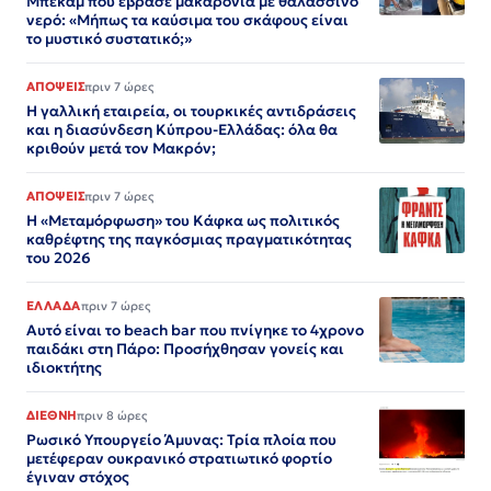
Μπέκαμ που έβρασε μακαρόνια με θαλασσινό
νερό: «Μήπως τα καύσιμα του σκάφους είναι
το μυστικό συστατικό;»
ΑΠΟΨΕΙΣ
πριν 7 ώρες
Η γαλλική εταιρεία, οι τουρκικές αντιδράσεις
και η διασύνδεση Κύπρου-Ελλάδας: όλα θα
κριθούν μετά τον Μακρόν;
ΑΠΟΨΕΙΣ
πριν 7 ώρες
Η «Μεταμόρφωση» του Κάφκα ως πολιτικός
καθρέφτης της παγκόσμιας πραγματικότητας
του 2026
ΕΛΛΑΔΑ
πριν 7 ώρες
Αυτό είναι το beach bar που πνίγηκε το 4χρονο
παιδάκι στη Πάρο: Προσήχθησαν γονείς και
ιδιοκτήτης
ΔΙΕΘΝΗ
πριν 8 ώρες
Ρωσικό Υπουργείο Άμυνας: Τρία πλοία που
μετέφεραν ουκρανικό στρατιωτικό φορτίο
έγιναν στόχος