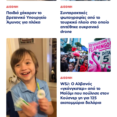
ΔΙΕΘΝΗ
ΔΙΕΘΝΗ
Συνταρακτικές
Παιδιά χάκαραν το
φωτογραφίες από το
βρετανικό Υπουργείο
τουρκικό πλοίο στο οποίο
Άμυνας για πλάκα
επιτέθηκε ουκρανικό
drone
ΔΙΕΘΝΗ
WSJ: Ο Αλβανός
«γκάνγκστερ» από το
Μαϊάμι που πούλησε στον
Κούσνερ γη για 125
εκατομμύρια δολάρια