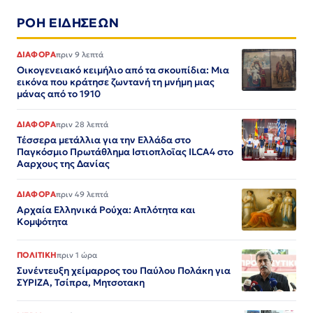
ΡΟΗ ΕΙΔΗΣΕΩΝ
ΔΙΑΦΟΡΑ
πριν 9 λεπτά
Οικογενειακό κειμήλιο από τα σκουπίδια: Μια
εικόνα που κράτησε ζωντανή τη μνήμη μιας
μάνας από το 1910
ΔΙΑΦΟΡΑ
πριν 28 λεπτά
Τέσσερα μετάλλια για την Ελλάδα στο
Παγκόσμιο Πρωτάθλημα Ιστιοπλοϊας ILCA4 στο
Ααρχους της Δανίας
ΔΙΑΦΟΡΑ
πριν 49 λεπτά
Αρχαία Ελληνικά Ρούχα: Απλότητα και
Κομψότητα
ΠΟΛΙΤΙΚΗ
πριν 1 ώρα
Συνέντευξη χείμαρρος του Παύλου Πολάκη για
ΣΥΡΙΖΑ, Τσίπρα, Μητσοτακη