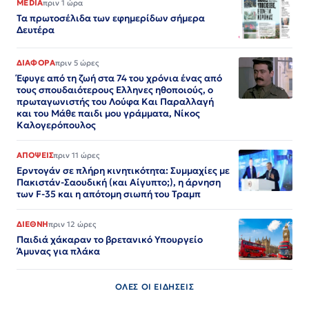
MEDIA
πριν 1 ώρα
Τα πρωτοσέλιδα των εφημερίδων σήμερα
Δευτέρα
ΔΙΑΦΟΡΑ
πριν 5 ώρες
Έφυγε από τη ζωή στα 74 του χρόνια ένας από
τους σπουδαιότερους Ελληνες ηθοποιούς, ο
πρωταγωνιστής του Λούφα Και Παραλλαγή
και του Μάθε παιδι μου γράμματα, Νίκος
Καλογερόπουλος
ΑΠΟΨΕΙΣ
πριν 11 ώρες
Ερντογάν σε πλήρη κινητικότητα: Συμμαχίες με
Πακιστάν-Σαουδική (και Αίγυπτο;), η άρνηση
των F-35 και η απότομη σιωπή του Τραμπ
ΔΙΕΘΝΗ
πριν 12 ώρες
Παιδιά χάκαραν το βρετανικό Υπουργείο
Άμυνας για πλάκα
ΟΛΕΣ ΟΙ ΕΙΔΗΣΕΙΣ