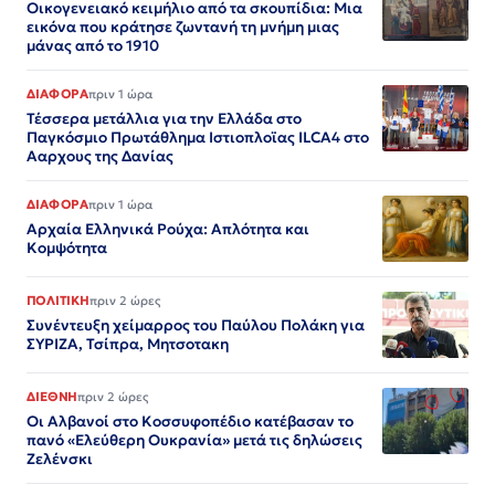
Οικογενειακό κειμήλιο από τα σκουπίδια: Μια
εικόνα που κράτησε ζωντανή τη μνήμη μιας
μάνας από το 1910
ΔΙΑΦΟΡΑ
πριν 1 ώρα
Τέσσερα μετάλλια για την Ελλάδα στο
Παγκόσμιο Πρωτάθλημα Ιστιοπλοϊας ILCA4 στο
Ααρχους της Δανίας
ΔΙΑΦΟΡΑ
πριν 1 ώρα
Αρχαία Ελληνικά Ρούχα: Απλότητα και
Κομψότητα
ΠΟΛΙΤΙΚΗ
πριν 2 ώρες
Συνέντευξη χείμαρρος του Παύλου Πολάκη για
ΣΥΡΙΖΑ, Τσίπρα, Μητσοτακη
ΔΙΕΘΝΗ
πριν 2 ώρες
Οι Αλβανοί στο Κοσσυφοπέδιο κατέβασαν το
πανό «Ελεύθερη Ουκρανία» μετά τις δηλώσεις
Ζελένσκι