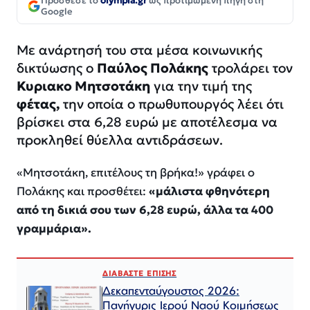
Πρόσθεσε το
olympia.gr
ως προτιμώμενη πηγή στη
Google
Με ανάρτησή του στα μέσα κοινωνικής
δικτύωσης ο
Παύλος Πολάκης
τρολάρει τον
Κυριακο
Μητσοτάκη
για την τιμή της
φέτας,
την οποία ο πρωθυπουργός λέει ότι
βρίσκει στα 6,28 ευρώ με αποτέλεσμα να
προκληθεί θύελλα αντιδράσεων.
«
Μητσοτάκη, επιτέλους τη βρήκα!»
γράφει ο
Πολάκης και προσθέτει:
«μάλιστα φθηνότερη
από τη δικιά σου των 6,28 ευρώ, άλλα τα 400
γραμμάρια».
ΔΙΑΒΑΣΤΕ ΕΠΙΣΗΣ
Δεκαπενταύγουστος 2026:
Πανήγυρις Ιερού Ναού Κοιμήσεως