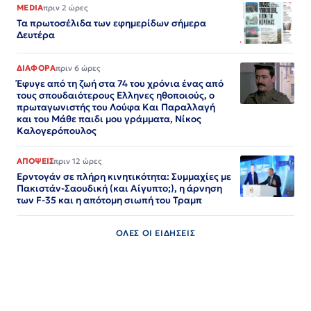
MEDIA
πριν 2 ώρες
Τα πρωτοσέλιδα των εφημερίδων σήμερα
Δευτέρα
ΔΙΑΦΟΡΑ
πριν 6 ώρες
Έφυγε από τη ζωή στα 74 του χρόνια ένας από
τους σπουδαιότερους Ελληνες ηθοποιούς, ο
πρωταγωνιστής του Λούφα Και Παραλλαγή
και του Μάθε παιδι μου γράμματα, Νίκος
Καλογερόπουλος
ΑΠΟΨΕΙΣ
πριν 12 ώρες
Ερντογάν σε πλήρη κινητικότητα: Συμμαχίες με
Πακιστάν-Σαουδική (και Αίγυπτο;), η άρνηση
των F-35 και η απότομη σιωπή του Τραμπ
ΟΛΕΣ ΟΙ ΕΙΔΗΣΕΙΣ