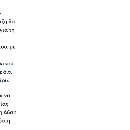
ο
ιξη θα
για τη
ου, με
νικού
 ό,τι
ίου.
π να
σίας
 η Δύση
τι η