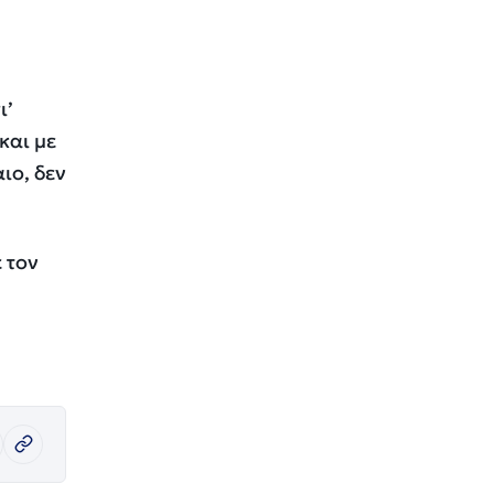
ι’
και με
ιο, δεν
 τον