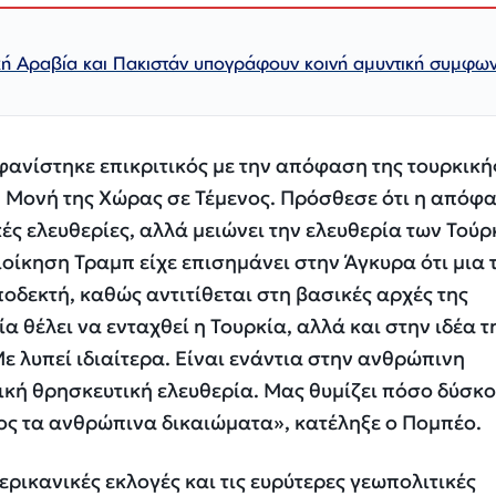
κή Αραβία και Πακιστάν υπογράφουν κοινή αμυντική συμφων
φανίστηκε επικριτικός με την απόφαση της τουρκική
η Μονή της Χώρας σε Τέμενος. Πρόσθεσε ότι η απόφ
κές ελευθερίες, αλλά μειώνει την ελευθερία των Τού
ιοίκηση Τραμπ είχε επισημάνει στην Άγκυρα ότι μια 
ποδεκτή, καθώς αντιτίθεται στη βασικές αρχές της
 θέλει να ενταχθεί η Τουρκία, αλλά και στην ιδέα τ
ε λυπεί ιδιαίτερα. Είναι ενάντια στην ανθρώπινη
ική θρησκευτική ελευθερία. Μας θυμίζει πόσο δύσκ
ος τα ανθρώπινα δικαιώματα», κατέληξε ο Πομπέο.
ερικανικές εκλογές και τις ευρύτερες γεωπολιτικές