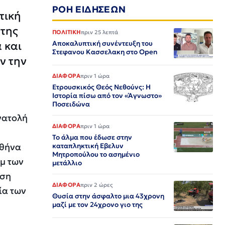
ΡΟΗ ΕΙΔΗΣΕΩΝ
τική
 της
ΠΟΛΙΤΙΚΗ
πριν 25 λεπτά
 και
Αποκαλυπτική συνέντευξη του
Στεφανου Κασσελακη στο Open
ν την
ΔΙΑΦΟΡΑ
πριν 1 ώρα
Ετρουσκικός Θεός Νεθούνς: Η
Ιστορία πίσω από τον «Άγνωστο»
Ποσειδώνα
νατολή
ΔΙΑΦΟΡΑ
πριν 1 ώρα
Το άλμα που έδωσε στην
Αθήνα
καταπληκτική Εβελυν
Μητροπούλου το ασημένιο
μ των
μετάλλιο
ωση
ΔΙΑΦΟΡΑ
πριν 2 ώρες
ία των
Θυσία στην άσφαλτο μια 43χρονη
μαζί με τον 24χρονο γιο της