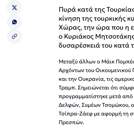
Πυρά κατά της Τουρκίας
κίνηση της τουρκικής κ
Χώρας, την ώρα που η 
ο Κυριάκος Μητσοτάκης
δυσαρέσκειά του κατά 
Μεταξύ άλλων ο Μάικ Πομπέο 
Αρχόντων του Οικουμενικού 
και την Ουκρανία, τις αμερικ
Τραμπ. Σημειώνεται ότι σύμ
προγραμματίστηκε μετά από
Δελφών, Συμέων Τσομώκου, ο
Τσίπρα-Ζάεφ με αφορμή τη σ
Πρεσπών.