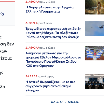
ΔΙΑΦΟΡΑ
πριν 2 ώρες
Η Νύμφη Ανίππη στην Αρχαία
Ελληνική Γραμματεία
ία
ΔΙΕΘΝΗ
πριν 3 ώρες
Τραγωδία σε αεροπορική επίδειξη
κοντά στη Μόσχα: Το αλεξίπτωτο
ς
Ρώσου αλεξιπτωτιστή δεν άνοιξε
αση δεν
ΔΙΑΦΟΡΑ
πριν 3 ώρες
ρκων
Ασημένιο μετάλλιο για την
τρομερή Εβελυν Μητροπούλου στο
τέτοια
Παγκόσμιο Πρωτάθλημα Στίβου
Κ20 στο Ορεγκον
ης
ΕΛΛΑΔΑ
πριν 4 ώρες
Η Αττική θωρακίζεται με το πιο
ολο
σύγχρονο ψηφιακό σύστημα
ελέγχου
ΟΛΕΣ ΟΙ ΕΙΔΗΣΕΙΣ