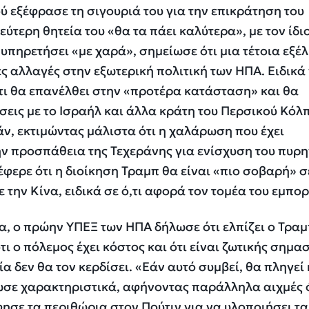
ύ εξέφρασε τη σιγουριά του για την επικράτηση του
εύτερη θητεία του «θα τα πάει καλύτερα», με τον ίδι
υπηρετήσει «με χαρά», σημείωσε ότι μια τέτοια εξέλ
ς αλλαγές στην εξωτερική πολιτική των ΗΠΑ. Ειδικά 
τι θα επανέλθει στην «προτέρα κατάσταση» και θα
σεις με το Ισραήλ και άλλα κράτη του Περσικού Κόλπ
ν, εκτιμώντας μάλιστα ότι η χαλάρωση που έχει
ην προσπάθεια της Τεχεράνης για ενίσχυση του πυρη
φερε ότι η διοίκηση Τραμπ θα είναι «πιο σοβαρή» σε
 την Κίνα, ειδικά σε ό,τι αφορά τον τομέα του εμπορ
α, ο πρώην ΥΠΕΞ των ΗΠΑ δήλωσε ότι ελπίζει ο Τραμ
τι ο πόλεμος έχει κόστος και ότι είναι ζωτικής σημα
α δεν θα τον κερδίσει. «Εάν αυτό συμβεί, θα πληγεί
ίωσε χαρακτηριστικά, αφήνοντας παράλληλα αιχμές ό
φησε τα περιθώρια στον Πούτιν για να υλοποιήσει τα