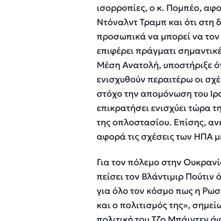
ισορροπίες, ο κ. Πομπέο, αφο
Ντόναλντ Τραμπ και ότι στη δ
προσωπικά να μπορεί να τον 
επιφέρει πράγματι σημαντικέ
Μέση Ανατολή, υποστήριξε ό
ενισχυθούν περαιτέρω οι σχέ
στόχο την απομόνωση του Ιρά
επικρατήσει ενισχύει τώρα τ
της οπλοστασίου. Επίσης, ανέ
αφορά τις σχέσεις των ΗΠΑ με
Για τον πόλεμο στην Ουκρανί
πείσει τον Βλάντιμιρ Πούτιν ό
για όλο τον κόσμο πως η Ρωσί
και ο πολιτισμός της», σημε
πολιτική του Τζο Μπάιντεν ά