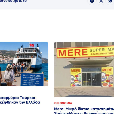
οινοποιήστε το
κατομμύρια Τούρκοι
σκέφθηκαν την Ελλάδα
ΟΙΚΟΝΟΜΙΑ
Mere: Μικρό δίκτυο καταστημάτ
Σούπερ-Μάρκετ Ρωσικών συμφε