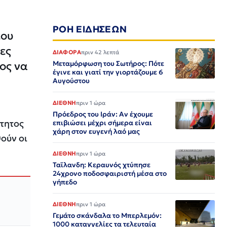
ΡΟΗ ΕΙΔΗΣΕΩΝ
έου
ες
ΔΙΑΦΟΡΑ
πριν 42 λεπτά
τος να
Μεταμόρφωση του Σωτήρος: Πότε
έγινε και γιατί την γιορτάζουμε 6
Αυγούστου
ΔΙΕΘΝΗ
πριν 1 ώρα
Πρόεδρος του Ιράν: Αν έχουμε
ίτητος
επιβιώσει μέχρι σήμερα είναι
χάρη στον ευγενή λαό μας
ούν οι
ΔΙΕΘΝΗ
πριν 1 ώρα
Ταϊλανδη: Κεραυνός χτύπησε
24χρονο ποδοσφαιριστή μέσα στο
γήπεδο
ΔΙΕΘΝΗ
πριν 1 ώρα
Γεμάτο σκάνδαλα το Μπερλεμόν:
1000 καταγγελίες τα τελευταία