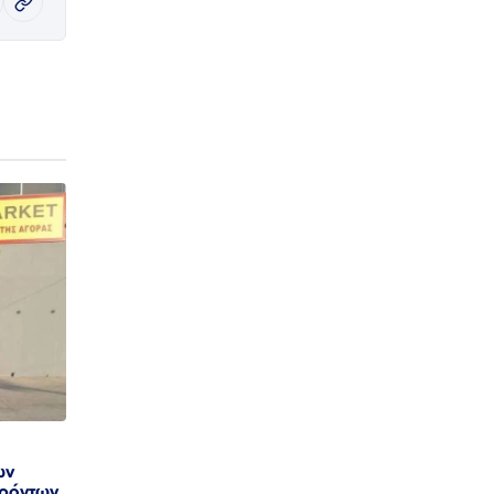
ων
ρόντων,