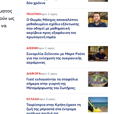
δύο χρόνια
μματος
ΠΟΛΙΤΙΚΗ
πριν 2 ώρες
θούν ως
Ο Θωμάς Μόσχος αποκαλύπτει
μεθοδευμένο σχέδιο εξόντωσης
, να
που οδηγεί με μαθηματική
ακρίβεια προς εξαφάνιση τον
πρωτογενή τομέα
ΔΙΕΘΝΗ
πριν 2 ώρες
Συνομιλία Ζελενσκι με Μαρκ Ρούτε
για την ενίσχυση της ουκρανικής
αεράμυνας
ΔΙΑΦΟΡΑ
πριν 2 ώρες
Γιατί ευλογούνται τα σταφύλια
σήμερα στην γιορτή της
Μεταμόρφωσης του Σωτήρος;
ΕΛΛΑΔΑ
πριν 3 ώρες
Τουρίστρια στην Κρήτη έχασε τη
ζωή της μπροστά στα έντρομα
ανήλικα παιδιά της