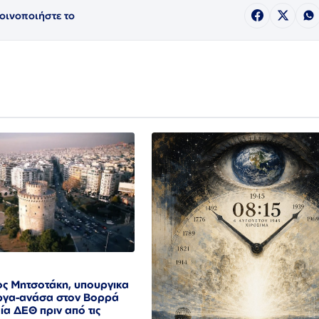
οινοποιήστε το
ος Μητσοτάκη, υπουργικα
έργα-ανάσα στον Βορρά
αία ΔΕΘ πριν από τις