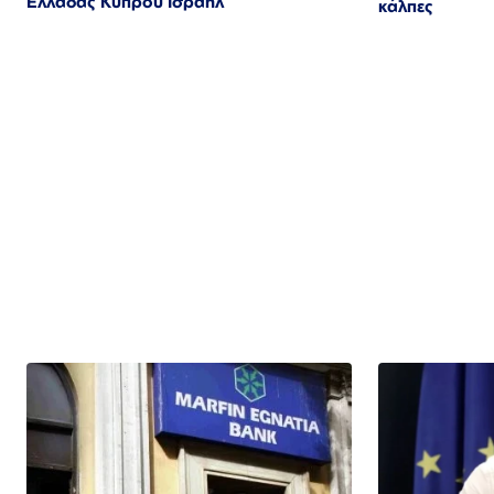
Ελλάδας Κύπρου Ισραήλ
κάλπες