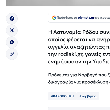
Πρόσθεσε το
olympia.gr
ως προτι
Η Αστυνομία Ρόδου συν
οποίος φέρεται να ανή
αγγελία αναζητώντας π
την rodiaki.gr, γονείς ε
ενημέρωσαν την Υποδι
Πρόκειται για Νορβηγό που ζ
δικογραφία για προσέκλυση α
#ΚΑΚΟΠΟΙΗΣΗ
#νορβηγος