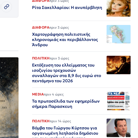
ΔΙΑΦΟΡΑ
πριν 3 ώρες
Ρίτα Σακελλαρίου: Η ανυπέρβλητη
ΔΙΑΦΟΡΑ
πριν 3 ώρες
Χαρτογράφηση πολιτιστικής
κληρονομιάς και περιβάλλοντος
Άνδρου
ΠΟΛΙΤΙΚΗ
πριν 3 ώρες
Εκτόξευση του ελλείμματος του
ισοζυγίου τρεχουσών
συναλλαγών στα 8,9 δις ευρώ στο
πεντάμηνο του 2026
MEDIA
πριν 4 ώρες
Τα πρωτοσέλιδα των εφημερίδων
σήμερα Παρασκευη
ΠΟΛΙΤΙΚΗ
πριν 14 ώρες
Βόμβα του Γιώργου Κύρτσου για
οργανωμένη λεηλασία δημόσιου