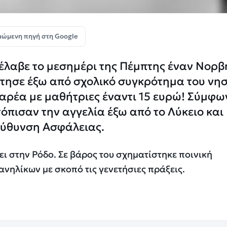
μώμενη πηγή στη Google
έλαβε το μεσημέρι της Πέμπτης έναν Νορβ
ρτησε έξω από σχολικό συγκρότημα του νη
αρέα με μαθήτριες έναντι 15 ευρώ! Σύμφω
ντόπισαν την αγγελία έξω από το Λύκειο και
εύθυνση Ασφάλειας.
ει στην Ρόδο. Σε βάρος του σχηματίστηκε ποινική
νηλίκων με σκοπό τις γενετήσιες πράξεις.