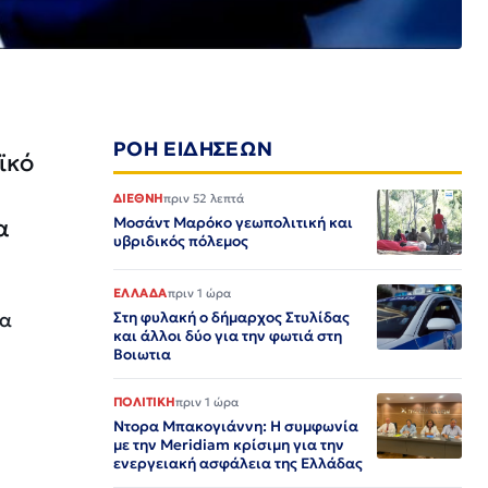
ΡΟΗ ΕΙΔΗΣΕΩΝ
ϊκό
ΔΙΕΘΝΗ
πριν 52 λεπτά
α
Μοσάντ Μαρόκο γεωπολιτική και
υβριδικός πόλεμος
ΕΛΛΑΔΑ
πριν 1 ώρα
τα
Στη φυλακή ο δήμαρχος Στυλίδας
και άλλοι δύο για την φωτιά στη
Βοιωτια
ΠΟΛΙΤΙΚΗ
πριν 1 ώρα
Ντορα Μπακογιάννη: Η συμφωνία
με την Meridiam κρίσιμη για την
ενεργειακή ασφάλεια της Ελλάδας