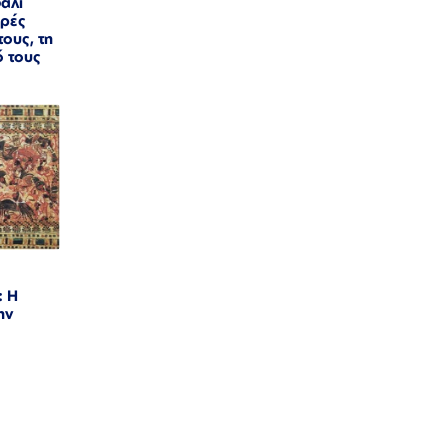
άλι
ερές
τους, τη
ό τους
: Η
ην