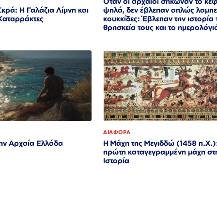
Όταν οι αρχαίοι σήκωναν το κεφ
ψηλά, δεν έβλεπαν απλώς λαμπ
κρά: Η Γαλάζια Λίμνη και
κουκκίδες: Έβλεπαν την ιστορία 
 Καταρράκτες
θρησκεία τους και το ημερολόγι
ΔΙΑΦΟΡΑ
ην Αρχαία Ελλάδα
Η Μάχη της Μεγιδδώ (1458 π.Χ.)
πρώτη καταγεγραμμένη μάχη στ
Ιστορία