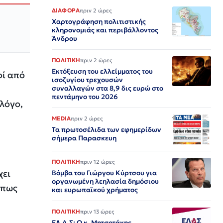
ΔΙΑΦΟΡΑ
πριν 2 ώρες
Χαρτογράφηση πολιτιστικής
κληρονομιάς και περιβάλλοντος
Άνδρου
ΠΟΛΙΤΙΚΗ
πριν 2 ώρες
Εκτόξευση του ελλείμματος του
οί από
ισοζυγίου τρεχουσών
συναλλαγών στα 8,9 δις ευρώ στο
πεντάμηνο του 2026
 λόγο,
MEDIA
πριν 2 ώρες
Τα πρωτοσέλιδα των εφημερίδων
σήμερα Παρασκευη
ΠΟΛΙΤΙΚΗ
πριν 12 ώρες
χει
Βόμβα του Γιώργου Κύρτσου για
οργανωμένη λεηλασία δημόσιου
 πως
και ευρωπαϊκού χρήματος
ΠΟΛΙΤΙΚΗ
πριν 13 ώρες
ΕΛ.Α.Σ: Ο κ. Μητσοτάκης