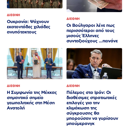
ΔΙΕΘΝΗ
ΔΙΕΘΝΗ
Ουκρανία: Ψάχνουν
Οι Βούλγαροι λένε πως
εκατοντάδες χιλιάδες
περισσότεροι από τους
ανυπότακτους
μισούς Έλληνες
συνταξιούχους …πεινάνε
ΔΙΕΘΝΗ
ΔΙΕΘΝΗ
Πόλεμος στο Ιράν: Οι
Η Συμφωνία της Μέκκας
διαθέσιμες στρατιωτικές
σημαντικό σημείο
επιλογές για την
γεωπολιτικής στη Μέση
κλιμάκωση της
Ανατολή
σύγκρουσης θα
μπορούσαν να γυρίσουν
μπούμερανγκ