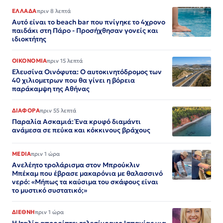
ΕΛΛΑΔΑ
πριν 8 λεπτά
Αυτό είναι το beach bar που πνίγηκε το 4χρονο
παιδάκι στη Πάρο - Προσήχθησαν γονείς και
ιδιοκτήτης
ΟΙΚΟΝΟΜΙΑ
πριν 15 λεπτά
Ελευσίνα Οινόφυτα: Ο αυτοκινητόδρομος των
40 χιλιομετρων που θα γίνει η βόρεια
παράκαμψη της Αθήνας
ΔΙΑΦΟΡΑ
πριν 55 λεπτά
Παραλία Ασκαμιά: Ένα κρυφό διαμάντι
ανάμεσα σε πεύκα και κόκκινους βράχους
MEDIA
πριν 1 ώρα
Ανελέητο τρολάρισμα στον Μπρούκλιν
Μπέκαμ που έβρασε μακαρόνια με θαλασσινό
νερό: «Μήπως τα καύσιμα του σκάφους είναι
το μυστικό συστατικό;»
ΔΙΕΘΝΗ
πριν 1 ώρα