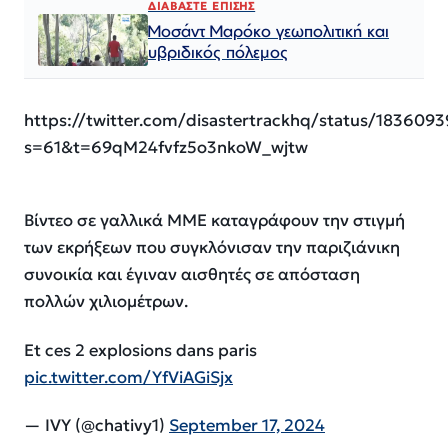
ΔΙΑΒΑΣΤΕ ΕΠΙΣΗΣ
Μοσάντ Μαρόκο γεωπολιτική και
υβριδικός πόλεμος
https://twitter.com/disastertrackhq/status/18360
s=61&t=69qM24fvfz5o3nkoW_wjtw
Βίντεο σε γαλλικά ΜΜΕ καταγράφουν την στιγμή
των εκρήξεων που συγκλόνισαν την παριζιάνικη
συνοικία και έγιναν αισθητές σε απόσταση
πολλών χιλιομέτρων.
Et ces 2 explosions dans paris
pic.twitter.com/YfViAGiSjx
— IVY (@chativy1)
September 17, 2024