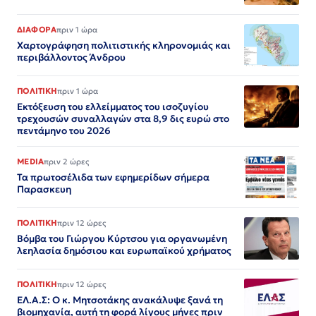
ΔΙΑΦΟΡΑ
πριν 1 ώρα
Χαρτογράφηση πολιτιστικής κληρονομιάς και
περιβάλλοντος Άνδρου
ΠΟΛΙΤΙΚΗ
πριν 1 ώρα
Εκτόξευση του ελλείμματος του ισοζυγίου
τρεχουσών συναλλαγών στα 8,9 δις ευρώ στο
πεντάμηνο του 2026
MEDIA
πριν 2 ώρες
Τα πρωτοσέλιδα των εφημερίδων σήμερα
Παρασκευη
ΠΟΛΙΤΙΚΗ
πριν 12 ώρες
Βόμβα του Γιώργου Κύρτσου για οργανωμένη
λεηλασία δημόσιου και ευρωπαϊκού χρήματος
ΠΟΛΙΤΙΚΗ
πριν 12 ώρες
ΕΛ.Α.Σ: Ο κ. Μητσοτάκης ανακάλυψε ξανά τη
βιομηχανία, αυτή τη φορά λίγους μήνες πριν