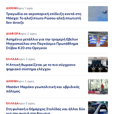
ΔΙΕΘΝΗ
πριν 1 ώρα
Τραγωδία σε αεροπορική επίδειξη κοντά στη
Μόσχα: Το αλεξίπτωτο Ρώσου αλεξιπτωτιστή
δεν άνοιξε
ΔΙΑΦΟΡΑ
πριν 2 ώρες
Ασημένιο μετάλλιο για την τρομερή Εβελυν
Μητροπούλου στο Παγκόσμιο Πρωτάθλημα
Στίβου Κ20 στο Ορεγκον
ΕΛΛΑΔΑ
πριν 2 ώρες
Η Αττική θωρακίζεται με το πιο σύγχρονο
ψηφιακό σύστημα ελέγχου
ΔΙΕΘΝΗ
πριν 2 ώρες
Μοσάντ Μαρόκο γεωπολιτική και υβριδικός
πόλεμος
ΕΛΛΑΔΑ
πριν 3 ώρες
Στη φυλακή ο δήμαρχος Στυλίδας και άλλοι δύο
για την φωτιά στη Βοιωτια