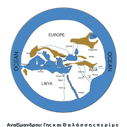
Αναξίμανδρου: Γης κ αι Θ α λ ά σ σ η ς π ε ρ ί μ ε