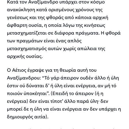
Κατά τον Αναξίμανδρο υπάρχει στον κόσμο
ανακύκληση κατά ορισμένους χρόνους της
γενέσεως και της φθοράς από κάποια αρχική
άφθαρτη ουσία, η οποία λόγω της κινήσεως
μετασχηματίζεται σε διάφορα πράγματα. Η φθορά
των πραγμάτων είναι ένας απλός
μετασχηματισμός αυτών χωρίς απώλεια της
αρχικής ουσίας.
Ο Αέτιος έγραψε για τη θεωρία αυτή του
Αναξίμανδρου: “Τό γάρ άπειρον ουδέν άλλο ή ύλη
έστιν ού δύναται δ’ ή ύλη είναι ενέργεια, αν μή τό
ποιούν ύποκέηται”. (Επειδή το άπειρον (ή η
ενέργεια) δεν είναι τίποτ’ άλλο παρά ύλη· δεν
μπορεί δε η ύλη να είναι ενέργεια αν δεν υπάρχει η
δημιουργός αιτία).