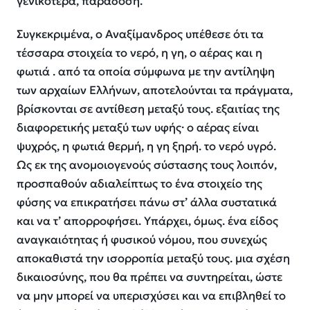
γενικότερα, παράδοση.
Συγκεκριμένα, ο Αναξίμανδρος υπέθεσε ότι τα
τέσσαρα στοιχεία το νερό, η γη, ο αέρας και η
φωτιά . από τα οποία σύμφωνα με την αντίληψη
των αρχαίων Ελλήνων, αποτελούνται τα πράγματα,
βρίσκονται σε αντίθεση μεταξύ τους. εξαιτίας της
διαφορετικής μεταξύ των υφής· ο αέρας είναι
ψυχρός, η φωτιά θερμή, η γη ξηρή. το νερό υγρό.
Ως εκ της ανομοιογενούς σύστασης τους λοιπόν,
προσπαθούν αδιαλείπτως το ένα στοιχείο της
φύσης να επικρατήσει πάνω στ’ άλλα συστατικά
και να τ’ απορροφήσει. Υπάρχει, όμως. ένα είδος
αναγκαιότητας ή φυσικού νόμου, που συνεχώς
αποκαθιστά την ισορροπία μεταξύ τους. μια σχέση
δικαιοσύνης, που θα πρέπει να συντηρείται, ώστε
να μην μπορεί να υπερισχύσει και να επιβληθεί το