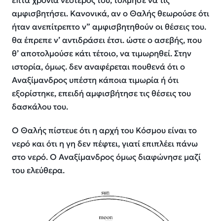
επτά χρόνια νεότερος του, τόλμησε να τις
αμφισβητήσει. Κανονικά, αν ο Θαλής θεωρούσε ότι
ήταν ανεπίτρεπτο ν” αμφισβητηθούν οι θέσεις του.
θα έπρεπε ν’ αντιδράσει έτσι. ώστε ο ασεβής, που
θ’ αποτολμούσε κάτι τέτοιο, να τιμωρηθεί. Στην
ιστορία, όμως. δεν αναφέρεται πουθενά ότι ο
Αναξίμανδρος υπέστη κάποια τιμωρία ή ότι
εξορίστηκε, επειδή αμφισβήτησε τις θέσεις του
δασκάλου του.
Ο Θαλής πίστευε ότι η αρχή του Κόσμου είναι το
νερό και ότι η γη δεν πέφτει, γιατί επιπλέει πάνω
στο νερό. Ο Αναξίμανδρος όμως διαφώνησε μαζί
του ελεύθερα.