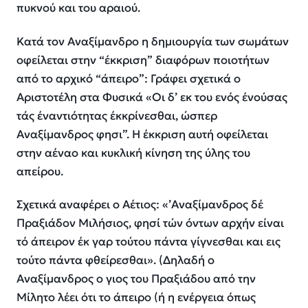
πυκνού και του αραιού.
Κατά τον Αναξίμανδρο η δημιουργία των σωμάτων
οφείλεται στην “έκκριση” διαφόρων ποιοτήτων
από το αρχικό “άπειρο”: Γράφει σχετικά ο
Αριστοτέλη στα Φυσικά «Οι δ’ εκ του ενός ένούσας
τάς έναντιότητας έκκρίνεσθαι, ώσπερ
Αναξίμανδρος φησι”. Η έκκριση αυτή οφείλεται
στην αέναο και κυκλική κίνηση της ύλης του
απείρου.
Σχετικά αναφέρει ο Αέτιος: «’Αναξίμανδρος δέ
Πραξιάδον Μιλήσιος, φησί τών όντων αρχήν είναι
τό άπειρον έκ γαρ τούτου πάντα γίγνεσθαι και εις
τούτο πάντα φθείρεσθαι». (Δηλαδή ο
Αναξίμανδρος ο γιος του Πραξιάδου από την
Μίλητο λέει ότι το άπειρο (ή η ενέργεια όπως