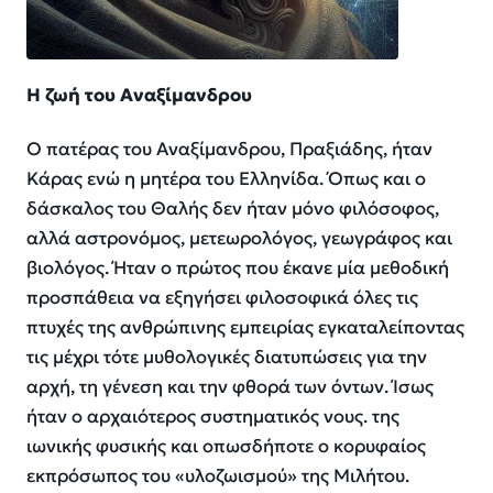
Η ζωή του Αναξίμανδρου
Ο πατέρας του Αναξίμανδρου, Πραξιάδης, ήταν
Κάρας ενώ η μητέρα του Ελληνίδα. Όπως και ο
δάσκαλος του Θαλής δεν ήταν μόνο φιλόσοφος,
αλλά αστρονόμος, μετεωρολόγος, γεωγράφος και
βιολόγος. Ήταν ο πρώτος που έκανε μία μεθοδική
προσπάθεια να εξηγήσει φιλοσοφικά όλες τις
πτυχές της ανθρώπινης εμπειρίας εγκαταλείποντας
τις μέχρι τότε μυθολογικές διατυπώσεις για την
αρχή, τη γένεση και την φθορά των όντων. Ίσως
ήταν ο αρχαιότερος συστηματικός νους. της
ιωνικής φυσικής και οπωσδήποτε ο κορυφαίος
εκπρόσωπος του «υλοζωισμού» της Μιλήτου.