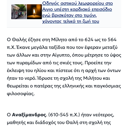
Οδηγός αστικού λεωφορείου στο
Αιγιο υπέστη καρδιακό επεισόδιο
ενώ βρισκόταν στο τιμόνι,
χάνοντας τελικά τη ζωή του
Ο Θαλής έζησε στη Μίλητο από το 624 ως το 564
π.Χ. Έκανε μεγάλα ταξίδια που τον έφεραν μεταξύ
των άλλων και στην Αίγυπτο, όπου μέτρησε το ύψος
των πυραμίδων από τις σκιές τους. Προείπε την
έκλειψη του ηλίου και πίστευε ότι η αρχή των όντων
ήταν το νερό. Ίδρυσε τη σχολή της Μιλήτου και
θεωρείται ο πατέρας της ελληνικής και παγκόσμιας
φιλοσοφίας.
Ο
Αναξίμανδρος
. (610-545 π.Χ.) ήταν νεότερος,
μαθητής και διάδοχός του Θαλή στη σχολή της