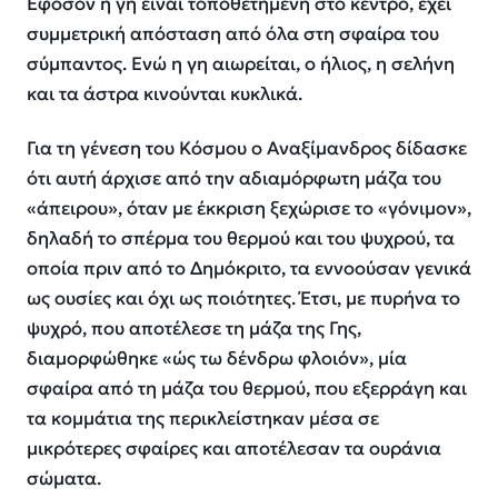
Εφόσον η γη είναι τοποθετημένη στο κέντρο, έχει
συμμετρική απόσταση από όλα στη σφαίρα του
σύμπαντος. Ενώ η γη αιωρείται, ο ήλιος, η σελήνη
και τα άστρα κινούνται κυκλικά.
Για τη γένεση του Κόσμου ο Αναξίμανδρος δίδασκε
ότι αυτή άρχισε από την αδιαμόρφωτη μάζα του
«άπειρου», όταν με έκκριση ξεχώρισε το «γόνιμον»,
δηλαδή το σπέρμα του θερμού και του ψυχρού, τα
οποία πριν από το Δημόκριτο, τα εννοούσαν γενικά
ως ουσίες και όχι ως ποιότητες. Έτσι, με πυρήνα το
ψυχρό, που αποτέλεσε τη μάζα της Γης,
διαμορφώθηκε «ώς τω δένδρω φλοιόν», μία
σφαίρα από τη μάζα του θερμού, που εξερράγη και
τα κομμάτια της περικλείστηκαν μέσα σε
μικρότερες σφαίρες και αποτέλεσαν τα ουράνια
σώματα.