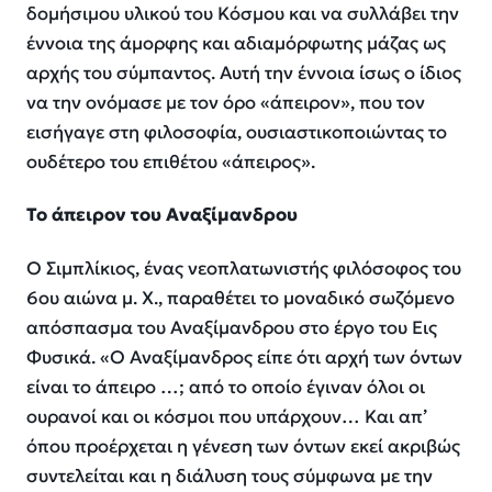
δομήσιμου υλικού του Κόσμου και να συλλάβει την
έννοια της άμορφης και αδιαμόρφωτης μάζας ως
αρχής του σύμπαντος. Αυτή την έννοια ίσως ο ίδιος
να την ονόμασε με τον όρο «άπειρον», που τον
εισήγαγε στη φιλοσοφία, ουσιαστικοποιώντας το
ουδέτερο του επιθέτου «άπειρος».
Το άπειρον του Αναξίμανδρου
Ο Σιμπλίκιος, ένας νεοπλατωνιστής φιλόσοφος του
6ου αιώνα μ. Χ., παραθέτει το μοναδικό σωζόμενο
απόσπασμα του Αναξίμανδρου στο έργο του Εις
Φυσικά. «Ο Αναξίμανδρος είπε ότι αρχή των όντων
είναι το άπειρο …; από το οποίο έγιναν όλοι οι
ουρανοί και οι κόσμοι που υπάρχουν… Και απ’
όπου προέρχεται η γένεση των όντων εκεί ακριβώς
συντελείται και η διάλυση τους σύμφωνα με την