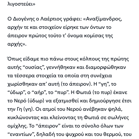
λιγοστεύει»
Ο Διογένης ο Λαέρτιος γράφει: «Αναξίμανδρος,
αρχήν τε και στοιχείον είρηκε των όντων το
άπειρον πρώτος τούτο τ’ όνομα κομίσας της
αρχής».
Όπως είδαμε πιο πάνω στους κόλπους της πρώτης
αυτής “ουσίας”, γεννήθηκαν και διαμορφώθηκαν
τα τέσσερα στοιχεία τα οποία στη συνέχεια
χωρίσθηκαν απ’ αυτή (το άπειρον). Η “γη”, το
“ύδωρ”, ο “αήρ”, το “πυρ”. Η Φωτιά (το πυρ) έκανε
το Νερό (ύδωρ) να εξατμισθεί και δημιούργησε έτσι
την Γη (γη). Οι ατμοί του Νερού ανέβηκαν ψηλά,
κυκλώνοντας και κλείνοντας τη Φωτιά σε σωλήνες
ομίχλης. Το “άπειρον” είναι το σύνολο όλων των
“εναντίων”, δηλαδή του ψυχρού και του θερμού, του