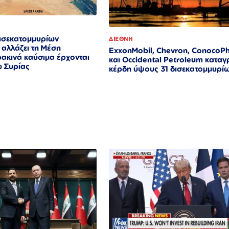
ισεκατομμυρίων
ΔΙΕΘΝΗ
αλλάζει τη Μέση
ExxonMobil, Chevron, ConocoPhi
ρακινά καύσιμα έρχονται
και Occidental Petroleum κατα
ω Συρίας
κέρδη ύψους 31 δισεκατομμυρί