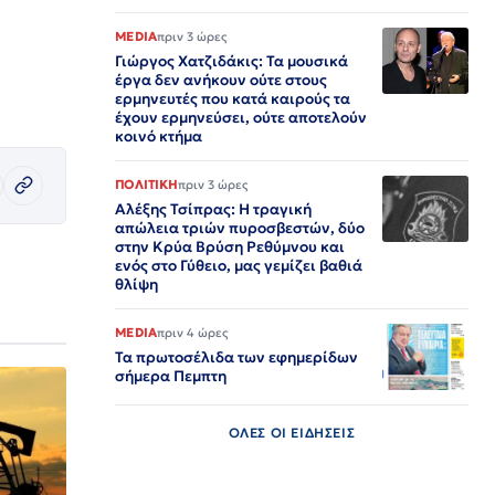
MEDIA
πριν 3 ώρες
Γιώργος Χατζιδάκις: Τα μουσικά
έργα δεν ανήκουν ούτε στους
ερμηνευτές που κατά καιρούς τα
έχουν ερμηνεύσει, ούτε αποτελούν
κοινό κτήμα
ΠΟΛΙΤΙΚΗ
πριν 3 ώρες
Αλέξης Τσίπρας: Η τραγική
απώλεια τριών πυροσβεστών, δύο
στην Κρύα Βρύση Ρεθύμνου και
ενός στο Γύθειο, μας γεμίζει βαθιά
θλίψη
MEDIA
πριν 4 ώρες
Τα πρωτοσέλιδα των εφημερίδων
σήμερα Πεμπτη
ΟΛΕΣ ΟΙ ΕΙΔΗΣΕΙΣ