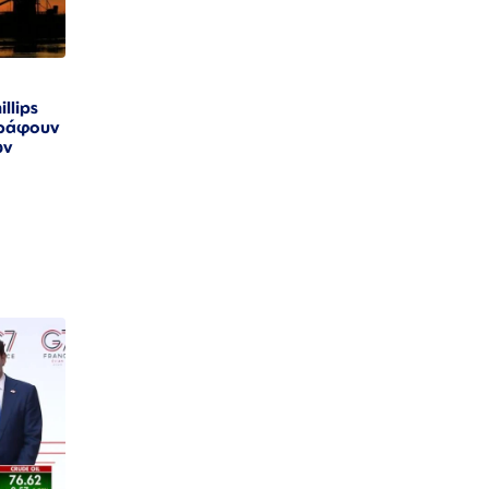
llips
γράφουν
ων