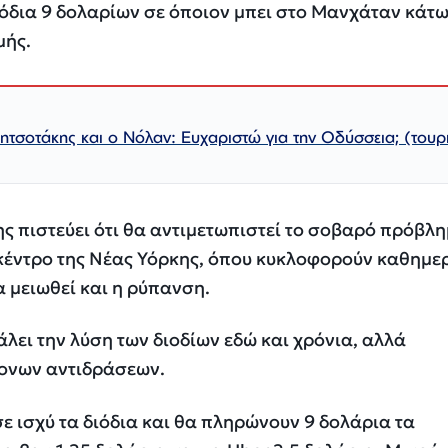
ιόδια 9 δολαρίων σε όποιον μπει στο Μανχάταν κάτ
μής.
ητσοτάκης και ο Νόλαν: Ευχαριστώ για την Οδύσσεια; (τουρ
ης πιστεύει ότι θα αντιμετωπιστεί το σοβαρό πρόβλη
κέντρο της Νέας Υόρκης, όπου κυκλοφορούν καθημε
 μειωθεί και η ρύπανση.
άλει την λύση των διοδίων εδώ και χρόνια, αλλά
ονων αντιδράσεων.
σε ισχύ τα διόδια και θα πληρώνουν 9 δολάρια τα