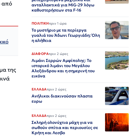
ω από
ανταλλακτικά για MiG-29 λόγω
καθυστερήσεων στα F-16
ΠΟΛΙΤΙΚΗ
πριν 1 ώρα
Το μυστήριο με τα περίεργα
γυαλιά του Άδωνι Γεωργιάδη: Όλη
η αλήθεια
κικό
ΔΙΑΦΟΡΑ
πριν 2 ώρες
Λιμάνι Σερρών Αμφίπολης: Το
ιστορικό λιμάνι του Μεγάλου
μα της
Αλεξάνδρου και η σημερινή του
εικόνα
ρινά
ΕΛΛΑΔΑ
πριν 2 ώρες
Ανήλικοι διακινούσαν πλαστα
ευρω
ΕΛΛΑΔΑ
πριν 2 ώρες
Σκληρή ολονύχτια μάχη για να
σωθούν σπίτια και περιουσίες σε
Κρήτη και Λεσβο