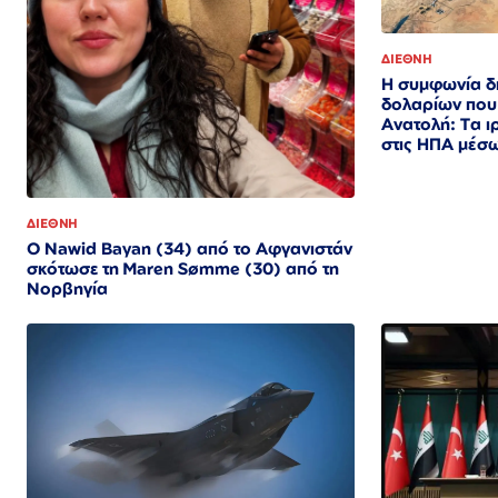
ΔΙΕΘΝΗ
Η συμφωνία δ
δολαρίων που 
Ανατολή: Τα ι
στις ΗΠΑ μέσ
ΔΙΕΘΝΗ
Ο Nawid Bayan (34) από το Αφγανιστάν
σκότωσε τη Maren Sømme (30) από τη
Νορβηγία