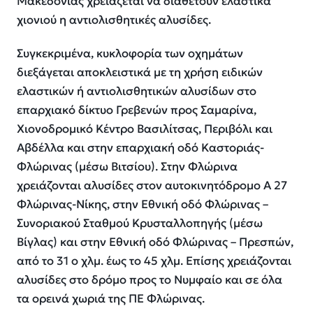
Μακεδονίας χρειάζεται να διαθέτουν ελαστικά
χιονιού η αντιολισθητικές αλυσίδες.
Συγκεκριμένα, κυκλοφορία των οχημάτων
διεξάγεται αποκλειστικά με τη χρήση ειδικών
ελαστικών ή αντιολισθητικών αλυσίδων στο
επαρχιακό δίκτυο Γρεβενών προς Σαμαρίνα,
Χιονοδρομικό Κέντρο Βασιλίτσας, Περιβόλι και
Αβδέλλα και στην επαρχιακή οδό Καστοριάς-
Φλώρινας (μέσω Βιτσίου). Στην Φλώρινα
χρειάζονται αλυσίδες στον αυτοκινητόδρομο Α 27
Φλώρινας-Νίκης, στην Εθνική οδό Φλώρινας –
Συνοριακού Σταθμού Κρυσταλλοπηγής (μέσω
Βίγλας) και στην Εθνική οδό Φλώρινας – Πρεσπών,
από το 31 ο χλμ. έως το 45 χλμ. Επίσης χρειάζονται
αλυσίδες στο δρόμο προς το Νυμφαίο και σε όλα
τα ορεινά χωριά της ΠΕ Φλώρινας.