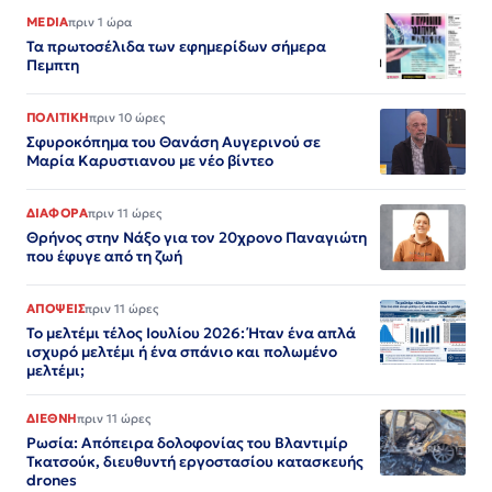
MEDIA
πριν 1 ώρα
Τα πρωτοσέλιδα των εφημερίδων σήμερα
Πεμπτη
ΠΟΛΙΤΙΚΗ
πριν 10 ώρες
Σφυροκόπημα του Θανάση Αυγερινού σε
Μαρία Καρυστιανου με νέο βίντεο
ΔΙΑΦΟΡΑ
πριν 11 ώρες
Θρήνος στην Νάξο για τον 20χρονο Παναγιώτη
που έφυγε από τη ζωή
ΑΠΟΨΕΙΣ
πριν 11 ώρες
Το μελτέμι τέλος Ιουλίου 2026: Ήταν ένα απλά
ισχυρό μελτέμι ή ένα σπάνιο και πολωμένο
μελτέμι;
ΔΙΕΘΝΗ
πριν 11 ώρες
Ρωσία: Απόπειρα δολοφονίας του Βλαντιμίρ
Τκατσούκ, διευθυντή εργοστασίου κατασκευής
drones