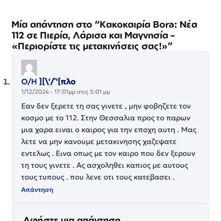
Μία απάντηση στο “Κακοκαιρία Bora: Νέα
112 σε Πιερία, Λάρισα και Μαγνησία –
«Περιορίστε τις μετακινήσεις σας!»”
Ο/Η
][\'/΄'[πλο
1/12/2024 - 17:01μμ στις 5:01 μμ
Εαν δεν ξερετε τη σας γινετε , μην φοβηζετε τον
κοσμο με το 112. Στην Θεσσαλια προς το παρων
μια χαρα ειναι ο καιρος για την εποχη αυτη . Μας
λετε να μην κανουμε μετακινησης χαζεψατε
εντελως . Εινα οπως με τον καιρο που δεν ξερουν
τη τους γινετε . Ας ασχοληθει καπιος με αυτους
τους τυπους . που λενε οτι τους κατεβασει .
Απάντηση
Αφήστε μια απάντηση