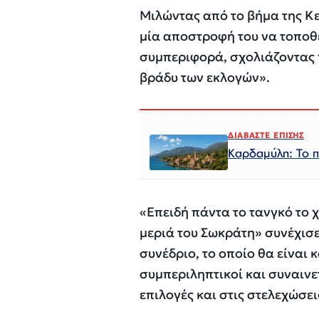
Μιλώντας από το βήμα της Κε
μία αποστροφή του να τοποθ
συμπεριφορά, σχολιάζοντας π
βράδυ των εκλογών».
ΔΙΑΒΑΣΤΕ ΕΠΙΣΗΣ
Καρδαμύλη: Το πε
«Επειδή πάντα το τανγκό το 
μεριά του Σωκράτη» συνέχισε
συνέδριο, το οποίο θα είναι 
συμπεριληπτικοί και συναινετ
επιλογές και στις στελεχώσει