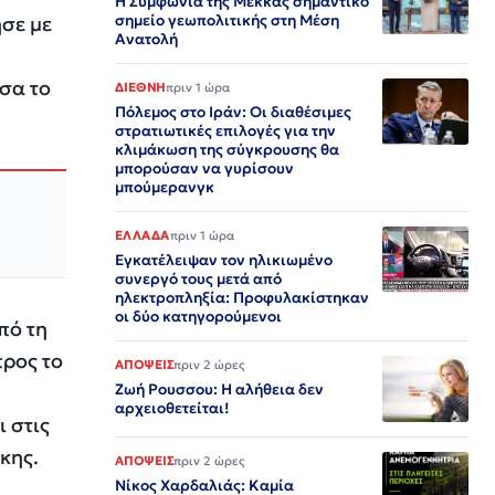
Η Συμφωνία της Μέκκας σημαντικό
ησε με
σημείο γεωπολιτικής στη Μέση
Ανατολή
σα το
ΔΙΕΘΝΗ
πριν 1 ώρα
Πόλεμος στο Ιράν: Οι διαθέσιμες
στρατιωτικές επιλογές για την
κλιμάκωση της σύγκρουσης θα
μπορούσαν να γυρίσουν
μπούμερανγκ
ΕΛΛΑΔΑ
πριν 1 ώρα
Εγκατέλειψαν τον ηλικιωμένο
συνεργό τους μετά από
ηλεκτροπληξία: Προφυλακίστηκαν
οι δύο κατηγορούμενοι
πό τη
προς το
ΑΠΟΨΕΙΣ
πριν 2 ώρες
Ζωή Ρουσσου: Η αλήθεια δεν
αρχειοθετείται!
ι στις
κης.
ΑΠΟΨΕΙΣ
πριν 2 ώρες
Νίκος Χαρδαλιάς: Καμία