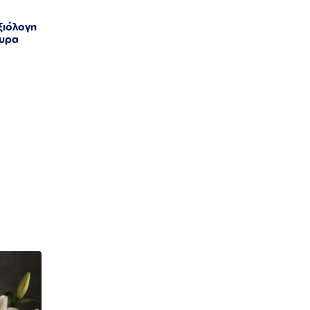
ξιόλογη
ουρα