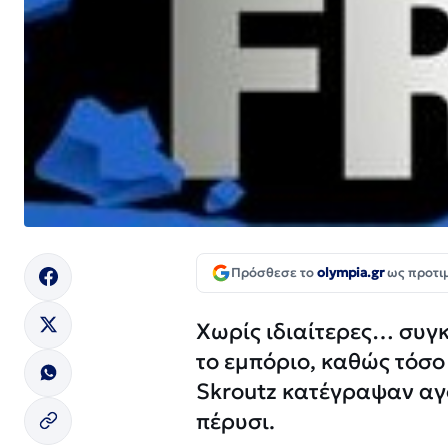
Πρόσθεσε το
olympia.gr
ως προτι
Χωρίς ιδιαίτερες… συγκ
το εμπόριο, καθώς τόσο
Skroutz κατέγραψαν αγο
πέρυσι.