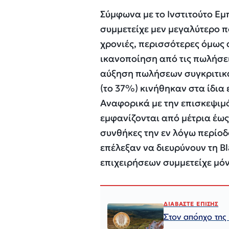
Σύμφωνα με το Ινστιτούτο Εμ
συμμετείχε μεν μεγαλύτερο 
χρονιές, περισσότερες όμως 
ικανοποίηση από τις πωλήσεις
αύξηση πωλήσεων συγκριτικά 
(το 37%) κινήθηκαν στα ίδια
Αναφορικά με την επισκεψιμό
εμφανίζονται από μέτρια έως
συνθήκες την εν λόγω περίοδο
επέλεξαν να διευρύνουν τη B
επιχειρήσεων συμμετείχε μόν
ΔΙΑΒΑΣΤΕ ΕΠΙΣΗΣ
Στον απόηχο τη