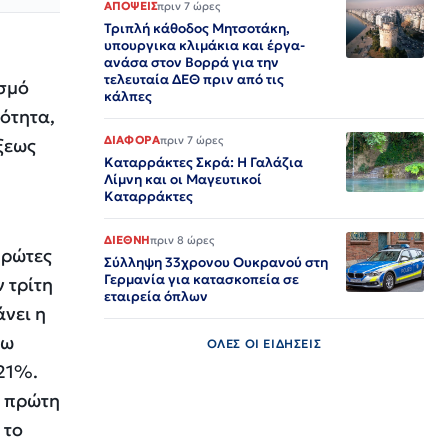
ΑΠΟΨΕΙΣ
πριν 7 ώρες
Τριπλή κάθοδος Μητσοτάκη,
υπουργικα κλιμάκια και έργα-
ανάσα στον Βορρά για την
τελευταία ΔΕΘ πριν από τις
ισμό
κάλπες
ότητα,
ΔΙΑΦΟΡΑ
πριν 7 ώρες
άξεως
Καταρράκτες Σκρά: Η Γαλάζια
Λίμνη και οι Μαγευτικοί
Καταρράκτες
ΔΙΕΘΝΗ
πριν 8 ώρες
πρώτες
Σύλληψη 33χρονου Ουκρανού στη
Γερμανία για κατασκοπεία σε
 τρίτη
εταιρεία όπλων
νει η
σω
ΟΛΕΣ ΟΙ ΕΙΔΗΣΕΙΣ
 21%.
ν πρώτη
 το