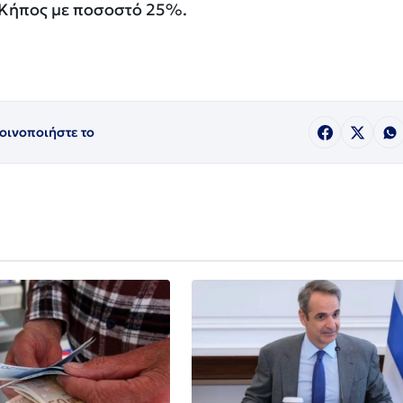
& Κήπος με ποσοστό 25%.
οινοποιήστε το