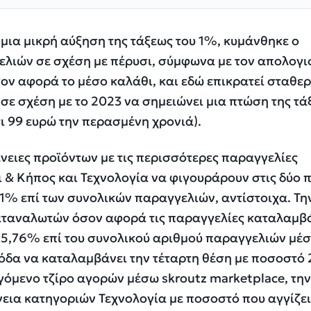
 μια μικρή αύξηση της τάξεως του 1%, κυμάνθηκε ο
ελιών σε σχέση με πέρυσι, σύμφωνα με τον απολογ
ον αφορά το μέσο καλάθι, και εδώ επικρατεί σταθερ
 σε σχέση με το 2023 να σημειώνει μια πτώση της τ
τι 99 ευρώ την περασμένη χρονιά).
ένειες προϊόντων με τις περισσότερες παραγγελίες
τι & Κήπος και Τεχνολογία να φιγουράρουν στις δύο 
1% επί των συνολικών παραγγελιών, αντίστοιχα. Την
καταναλωτών όσον αφορά τις παραγγελίες καταλαμβά
5,76% επί του συνολικού αριθμού παραγγελιών μέ
Μόδα να καταλαμβάνει την τέταρτη θέση με ποσοστό
γόμενο τζίρο αγορών μέσω skroutz marketplace, τη
εια κατηγοριών Τεχνολογία με ποσοστό που αγγίζει