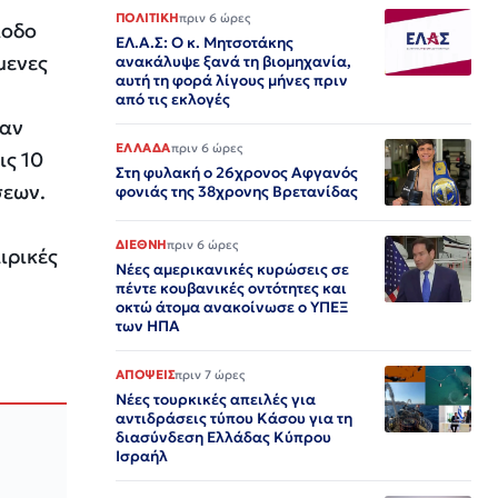
ΠΟΛΙΤΙΚΗ
πριν 6 ώρες
ίοδο
ΕΛ.Α.Σ: Ο κ. Μητσοτάκης
μενες
ανακάλυψε ξανά τη βιομηχανία,
αυτή τη φορά λίγους μήνες πριν
από τις εκλογές
χαν
ΕΛΛΑΔΑ
πριν 6 ώρες
ις 10
Στη φυλακή ο 26χρονος Αφγανός
σεων.
φονιάς της 38χρονης Βρετανίδας
ΔΙΕΘΝΗ
πριν 6 ώρες
ιρικές
Νέες αμερικανικές κυρώσεις σε
πέντε κουβανικές οντότητες και
οκτώ άτομα ανακοίνωσε ο ΥΠΕΞ
των ΗΠΑ
ΑΠΟΨΕΙΣ
πριν 7 ώρες
Νέες τουρκικές απειλές για
αντιδράσεις τύπου Κάσου για τη
διασύνδεση Ελλάδας Κύπρου
Ισραήλ