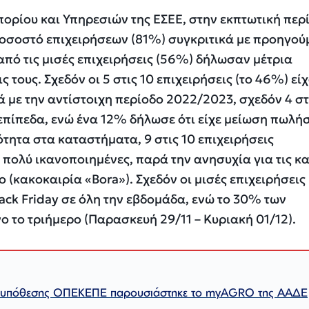
πορίου και Υπηρεσιών της ΕΣΕΕ, στην εκπτωτική περ
ποσοστό επιχειρήσεων (81%) συγκριτικά με προηγού
από τις μισές επιχειρήσεις (56%) δήλωσαν μέτρια
 τους. Σχεδόν οι 5 στις 10 επιχειρήσεις (το 46%) εί
με την αντίστοιχη περίοδο 2022/2023, σχεδόν 4 στ
 επίπεδα, ενώ ένα 12% δήλωσε ότι είχε μείωση πωλή
τητα στα καταστήματα, 9 στις 10 επιχειρήσεις
 πολύ ικανοποιημένες, παρά την ανησυχία για τις κα
 (κακοκαιρία «Bora»). Σχεδόν οι μισές επιχειρήσεις
lack Friday σε όλη την εβδομάδα, ενώ το 30% των
ο το τριήμερο (Παρασκευή 29/11 – Κυριακή 01/12).
ς υπόθεσης ΟΠΕΚΕΠΕ παρουσιάστηκε το myAGRO της ΑΑΔΕ