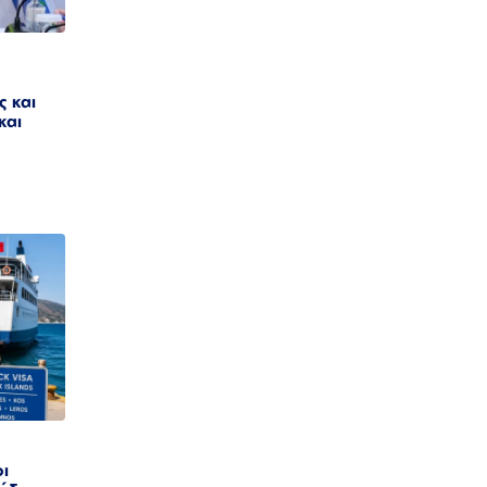
ς και
και
οι