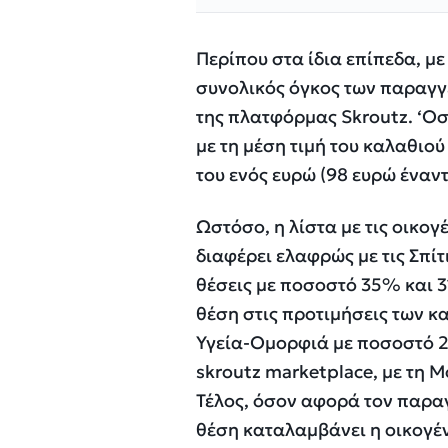
Περίπου στα ίδια επίπεδα, με
συνολικός όγκος των παραγγ
της πλατφόρμας Skroutz. ‘Οσ
με τη μέση τιμή του καλαθιού
του ενός ευρώ (98 ευρώ έναν
Ωστόσο, η λίστα με τις οικογ
διαφέρει ελαφρώς με τις Σπί
θέσεις με ποσοστό 35% και 3
θέση στις προτιμήσεις των 
Υγεία-Ομορφιά με ποσοστό 2
skroutz marketplace, με τη 
Τέλος, όσον αφορά τον παρα
θέση καταλαμβάνει η οικογέν