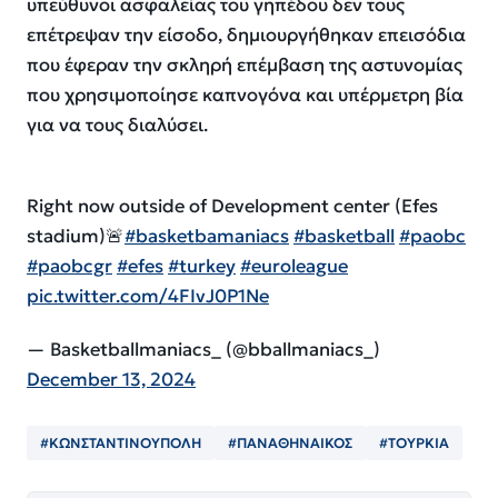
υπεύθυνοι ασφαλείας του γηπέδου δεν τους
επέτρεψαν την είσοδο, δημιουργήθηκαν επεισόδια
που έφεραν την σκληρή επέμβαση της αστυνομίας
που χρησιμοποίησε καπνογόνα και υπέρμετρη βία
για να τους διαλύσει.
Right now outside of Development center (Efes
stadium)🚨
#basketbamaniacs
#basketball
#paobc
#paobcgr
#efes
#turkey
#euroleague
pic.twitter.com/4FIvJ0P1Ne
— Basketballmaniacs_ (@bballmaniacs_)
December 13, 2024
#ΚΩΝΣΤΑΝΤΙΝΟΥΠΟΛΗ
#ΠΑΝΑΘΗΝΑΙΚΟΣ
#ΤΟΥΡΚΙΑ