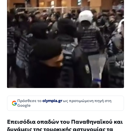
Πρόσθεσε το
olympia.gr
ως προτιμώμενη πηγή στη
Google
Επεισόδια οπαδών του Παναθηναϊκού και
δυνάμεις της τουρκικής αστυνομίας τα