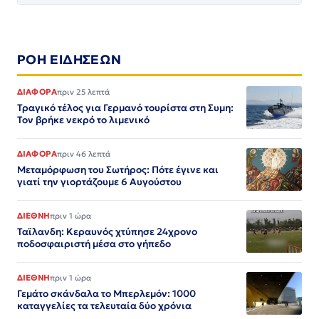
ΡΟΗ ΕΙΔΗΣΕΩΝ
ΔΙΑΦΟΡΑ
πριν 25 λεπτά
Τραγικό τέλος για Γερμανό τουρίστα στη Συμη:
Τον βρήκε νεκρό το λιμενικό
ΔΙΑΦΟΡΑ
πριν 46 λεπτά
Μεταμόρφωση του Σωτήρος: Πότε έγινε και
γιατί την γιορτάζουμε 6 Αυγούστου
ΔΙΕΘΝΗ
πριν 1 ώρα
Ταϊλανδη: Κεραυνός χτύπησε 24χρονο
ποδοσφαιριστή μέσα στο γήπεδο
ΔΙΕΘΝΗ
πριν 1 ώρα
Γεμάτο σκάνδαλα το Μπερλεμόν: 1000
καταγγελίες τα τελευταία δύο χρόνια