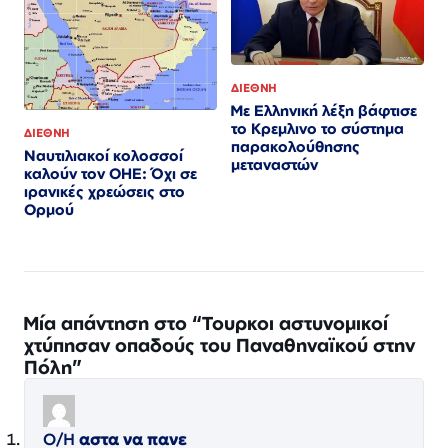
ΔΙΕΘΝΗ
Με Ελληνική λέξη βάφτισε
το Κρεμλινο το σύστημα
ΔΙΕΘΝΗ
παρακολούθησης
Ναυτιλιακοί κολοσσοί
μεταναστών
καλούν τον ΟΗΕ: Όχι σε
ιρανικές χρεώσεις στο
Ορμού
Μία απάντηση στο “Τουρκοι αστυνομικοί
χτύπησαν οπαδούς του Παναθηναϊκού στην
Πόλη”
Ο/Η
αστα να πανε