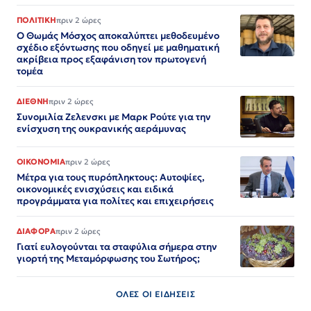
ΠΟΛΙΤΙΚΗ
πριν 2 ώρες
Ο Θωμάς Μόσχος αποκαλύπτει μεθοδευμένο
σχέδιο εξόντωσης που οδηγεί με μαθηματική
ακρίβεια προς εξαφάνιση τον πρωτογενή
τομέα
ΔΙΕΘΝΗ
πριν 2 ώρες
Συνομιλία Ζελενσκι με Μαρκ Ρούτε για την
ενίσχυση της ουκρανικής αεράμυνας
ΟΙΚΟΝΟΜΙΑ
πριν 2 ώρες
Μέτρα για τους πυρόπληκτους: Αυτοψίες,
οικονομικές ενισχύσεις και ειδικά
προγράμματα για πολίτες και επιχειρήσεις
ΔΙΑΦΟΡΑ
πριν 2 ώρες
Γιατί ευλογούνται τα σταφύλια σήμερα στην
γιορτή της Μεταμόρφωσης του Σωτήρος;
ΟΛΕΣ ΟΙ ΕΙΔΗΣΕΙΣ