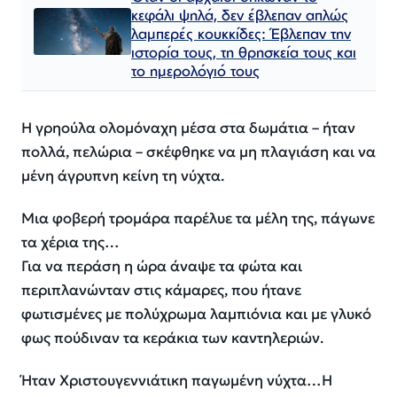
κεφάλι ψηλά, δεν έβλεπαν απλώς
λαμπερές κουκκίδες: Έβλεπαν την
ιστορία τους, τη θρησκεία τους και
το ημερολόγιό τους
Η γρηούλα ολομόναχη μέσα στα δωμάτια – ήταν
πολλά, πελώρια – σκέφθηκε να μη πλαγιάση και να
μένη άγρυπνη κείνη τη νύχτα.
Μια φοβερή τρομάρα παρέλυε τα μέλη της, πάγωνε
τα χέρια της…
Για να περάση η ώρα άναψε τα φώτα και
περιπλανώνταν στις κάμαρες, που ήτανε
φωτισμένες με πολύχρωμα λαμπιόνια και με γλυκό
φως πούδιναν τα κεράκια των καντηλεριών.
Ήταν Χριστουγεννιάτικη παγωμένη νύχτα…Η