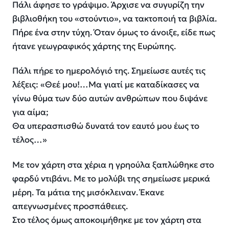
Πάλι άφησε το γράψιμο. Άρχισε να συγυρίζη την
βιβλιοθήκη του «στούντιο», να τακτοποιή τα βιβλία.
Πήρε ένα στην τύχη. Όταν όμως το άνοιξε, είδε πως
ήτανε γεωγραφικός χάρτης της Ευρώπης.
Πάλι πήρε το ημερολόγιό της. Σημείωσε αυτές τις
λέξεις: «Θεέ μου!…Μα γιατί με καταδίκασες να
γίνω θύμα των δύο αυτών ανθρώπων που διψάνε
για αίμα;
Θα υπερασπισθώ δυνατά τον εαυτό μου έως το
τέλος…»
Με τον χάρτη στα χέρια η γρηούλα ξαπλώθηκε στο
φαρδύ ντιβάνι. Με το μολύβι της σημείωσε μερικά
μέρη. Τα μάτια της μισόκλειναν. Έκανε
απεγνωσμένες προσπάθειες.
Στο τέλος όμως αποκοιμήθηκε με τον χάρτη στα