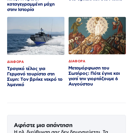
καταγεγραμμένη μάχη
στην Ιστορία
ΔΙΑΦΟΡΑ
ΔΙΑΦΟΡΑ
Μεταμόρφωση του
Τραγικό τέλος για
Σωτήρος: Πότε έγινε και
Γερμανό τουρίστα στη
γιατί την γιορτάζουμε 6
Συμη: Τον βρήκε νεκρό το
Αυγούστου
λιμενικό
Αφήστε μια απάντηση
Η ηλ. διεύθυνση σας δεν δημοσιεύεται.
Τα