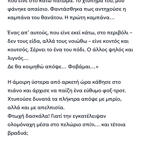
που είνε στο κάτω πάτωμα. Το χτύπημά του, μου
φάνηκε απαίσιο. Φαντάσθηκα πως αντηχούσε η
καμπάνα του θανάτου. Η πρώτη καμπάνα…
Ένας απ’ αυτούς, που είνε εκεί κάτω, στο περιβόλι –
δεν τους είδα, αλλά τους νοιώθω – είνε κοντός και
κουτσός. Σέρνει το ένα του πόδι. Ο άλλος ψηλός και
λιγνός…
Δε θα κοιμηθώ απόψε… Φοβάμαι…»
Η άμοιρη ύστερα από αρκετή ώρα κάθησε στο
πιάνο και άρχισε να παίζη ένα εύθυμο φοξ-τροτ.
Χτυπούσε δυνατά τα πλήκτρα απόψε με μπρίο,
αλλά και με απελπισία.
Φτωχή δασκάλα! Γιατί την εγκατέλειψαν
ολομόναχη μέσα στο πελώριο σπίτι… και τέτοια
βραδυά;