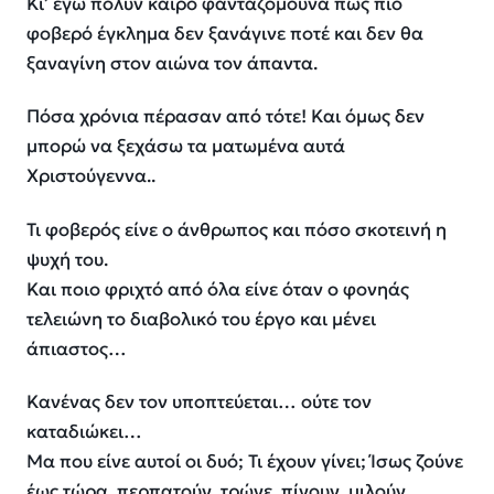
Κι’ εγώ πολύν καιρό φανταζόμουνα πως πιο
φοβερό έγκλημα δεν ξανάγινε ποτέ και δεν θα
ξαναγίνη στον αιώνα τον άπαντα.
Πόσα χρόνια πέρασαν από τότε! Και όμως δεν
μπορώ να ξεχάσω τα ματωμένα αυτά
Χριστούγεννα..
Τι φοβερός είνε ο άνθρωπος και πόσο σκοτεινή η
ψυχή του.
Και ποιο φριχτό από όλα είνε όταν ο φονηάς
τελειώνη το διαβολικό του έργο και μένει
άπιαστος…
Κανένας δεν τον υποπτεύεται… ούτε τον
καταδιώκει…
Μα που είνε αυτοί οι δυό; Τι έχουν γίνει; Ίσως ζούνε
έως τώρα, περπατούν, τρώνε, πίνουν, μιλούν,