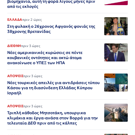
βιομηχανία, αυτή τη φορά λίγους μήνες πριν
από τις εκλογές
ΕΛΛΑΔΑ
πριν 2 ώρες
Στη φυλακή ο 26χρονος Αφγανός φονιάς της
38χρονης Βρετανίδας
ΔΙΕΘΝΗ
πριν 3 ώρες
Νέες αμερικανικές κυρώσεις σε πέντε
κουβανικές οντότητες και οκτώ άτομα
ανακοίνωσε ο ΥΠΕΞ των ΗΠΑ
ΑΠΟΨΕΙΣ
πριν 3 ώρες
Νέες τουρκικές απειλές για αντιδράσεις τύπου
Κάσου για τη διασύνδεση Ελλάδας Κύπρου
Ισραήλ
ΑΠΟΨΕΙΣ
πριν 3 ώρες
Τριπλή κάθοδος Μητσοτάκη, υπουργικα
κλιμάκια και έργα-ανάσα στον Βορρά για την
τελευταία ΔΕΘ πριν από τις κάλπες