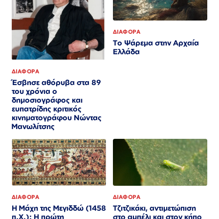
ΔΙΑΦΟΡΑ
Το Ψάρεμα στην Αρχαία
Ελλάδα
ΔΙΑΦΟΡΑ
Έσβησε αθόρυβα στα 89
του χρόνια ο
δημοσιογράφος και
ευπατρίδης κριτικός
κινηματογράφου Νώντας
Μανωλίτσης
ΔΙΑΦΟΡΑ
ΔΙΑΦΟΡΑ
Η Μάχη της Μεγιδδώ (1458
Τζιτζικάκι, αντιμετώπιση
π.Χ.): Η πρώτη
στο αμπέλι και στον κήπο