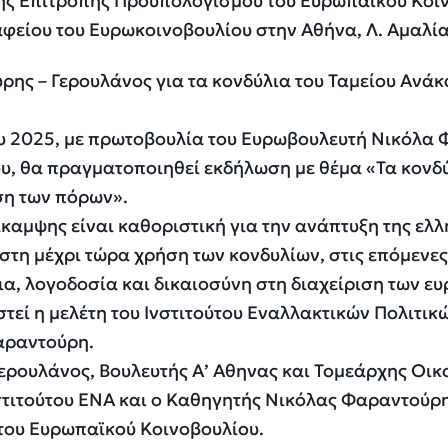
ρης – Γερουλάνος για τα κονδύλια του Ταμείου Ανά
υ 2025, με πρωτοβουλία του Ευρωβουλευτή Νικόλα
υ, θα πραγματοποιηθεί εκδήλωση με θέμα «Τα κονδ
ση των πόρων».
άκαμψης είναι καθοριστική για την ανάπτυξη της ελλ
στη μέχρι τώρα χρήση των κονδυλίων, στις επόμενες
ια, λογοδοσία και δικαιοσύνη στη διαχείριση των ε
εί η μελέτη του Ινστιτούτου Εναλλακτικών Πολιτικ
αραντούρη.
Γερουλάνος, Βουλευτής Α’ Αθηνας και Τομεάρχης Οι
στιτούτου ΕΝΑ και ο Καθηγητής Νικόλας Φαραντούρης
του Ευρωπαϊκού Κοινοβουλίου.