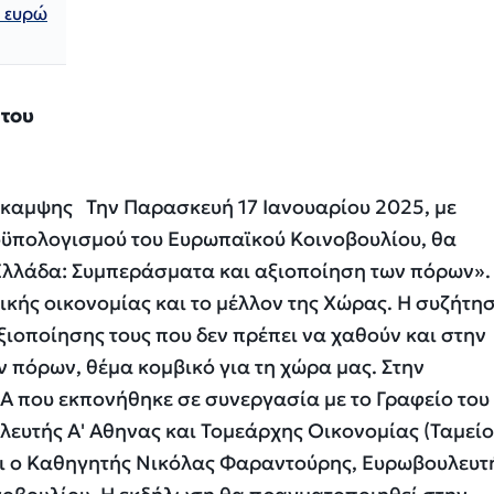
ς ευρώ
 του