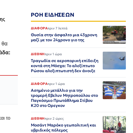
ΡΟΗ ΕΙΔΗΣΕΩΝ
ης
ΔΙΑΦΟΡΑ
πριν 7 λεπτά
Θυσία στην άσφαλτο μια 43χρονη
μαζί με τον 24χρονο γιο της
, θα
άδα:
ΔΙΕΘΝΗ
πριν 1 ώρα
Τραγωδία σε αεροπορική επίδειξη
κοντά στη Μόσχα: Το αλεξίπτωτο
Ρώσου αλεξιπτωτιστή δεν άνοιξε
ΔΙΑΦΟΡΑ
πριν 1 ώρα
Ασημένιο μετάλλιο για την
τρομερή Εβελυν Μητροπούλου στο
Παγκόσμιο Πρωτάθλημα Στίβου
Κ20 στο Ορεγκον
αι το
ΔΙΕΘΝΗ
πριν 2 ώρες
Μοσάντ Μαρόκο γεωπολιτική και
υβριδικός πόλεμος