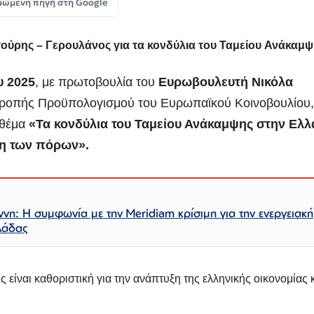
μώμενη πηγή στη Google
ούρης – Γερουλάνος για τα κονδύλια του Ταμείου
Ανάκαμψ
υ 2025
, με πρωτοβουλία του
Ευρωβουλευτή Νικόλα
ιτροπής Προϋπολογισμού του Ευρωπαϊκού
Κοινοβουλίου
 θέμα
«Τα κονδύλια του Ταμείου Ανάκαμψης στην Ελλ
ση των πόρων».
η: Η συμφωνία με την Meridiam κρίσιμη για την ενεργειακή
λάδας
 είναι καθοριστική για την ανάπτυξη της ελληνικής οικονομίας κ