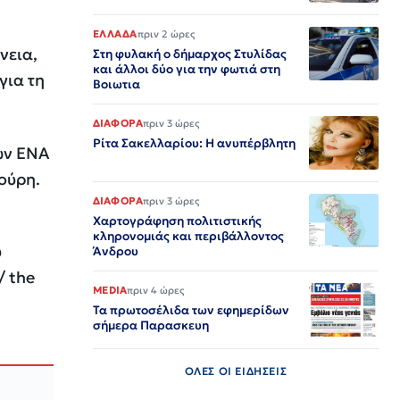
ΕΛΛΑΔΑ
πριν 2 ώρες
νεια,
Στη φυλακή ο δήμαρχος Στυλίδας
και άλλοι δύο για την φωτιά στη
για τη
Βοιωτια
ΔΙΑΦΟΡΑ
πριν 3 ώρες
Ρίτα Σακελλαρίου: Η ανυπέρβλητη
ών ΕΝΑ
ούρη.
ΔΙΑΦΟΡΑ
πριν 3 ώρες
Χαρτογράφηση πολιτιστικής
κληρονομιάς και περιβάλλοντος
υ
Άνδρου
/ the
MEDIA
πριν 4 ώρες
Τα πρωτοσέλιδα των εφημερίδων
σήμερα Παρασκευη
ΟΛΕΣ ΟΙ ΕΙΔΗΣΕΙΣ