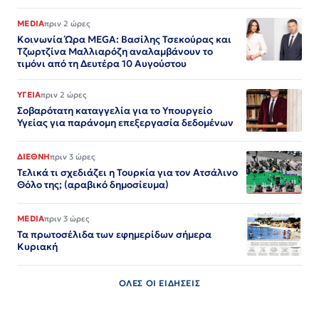
MEDIA
πριν 2 ώρες
Κοινωνία Ώρα MEGA: Βασίλης Τσεκούρας και
Τζωρτζίνα Μαλλιαρόζη αναλαμβάνουν το
τιμόνι από τη Δευτέρα 10 Αυγούστου
ΥΓΕΙΑ
πριν 2 ώρες
Σοβαρότατη καταγγελία για το Υπουργείο
Υγείας για παράνομη επεξεργασία δεδομένων
ΔΙΕΘΝΗ
πριν 3 ώρες
Τελικά τι σχεδιάζει η Τουρκία για τον Ατσάλινο
Θόλο της; (αραβικό δημοσίευμα)
MEDIA
πριν 3 ώρες
Τα πρωτοσέλιδα των εφημερίδων σήμερα
Κυριακή
ΟΛΕΣ ΟΙ ΕΙΔΗΣΕΙΣ