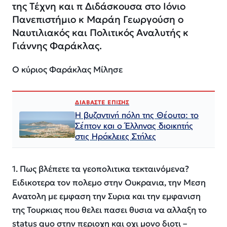
της Τέχνη και π Διδάσκουσα στο Ιόνιο
Πανεπιστήμιο κ Μαράη Γεωργούση ο
Ναυτιλιακός και Πολιτικός Αναλυτής κ
Γιάννης Φαράκλας.
Ο κύριος Φαράκλας Μίλησε
ΔΙΑΒΑΣΤΕ ΕΠΙΣΗΣ
Η βυζαντινή πόλη της Θέουτα: το
Σέπτον και ο Έλληνας διοικητής
στις Ηράκλειες Στήλες
1. Πως βλέπετε τα γεοπολιτικα τεκταινόμενα?
Ειδικοτερα τον πολεμο στην Ουκρανια, την Μεση
Ανατολη με εμφαση την Συρια και την εμφανιση
της Τουρκιας που θελει πασει θυσια να αλλαξη το
status quo στην περιοχη και οχι μονο διοτι –