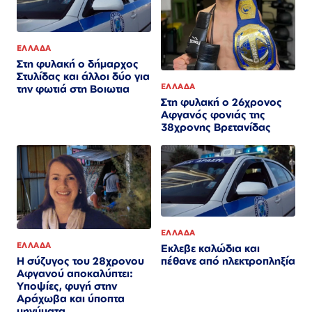
ΕΛΛΑΔΑ
Στη φυλακή ο δήμαρχος
Στυλίδας και άλλοι δύο για
ΕΛΛΑΔΑ
την φωτιά στη Βοιωτια
Στη φυλακή ο 26χρονος
Αφγανός φονιάς της
38χρονης Βρετανίδας
ΕΛΛΑΔΑ
ΕΛΛΑΔΑ
Εκλεβε καλώδια και
Η σύζυγος του 28χρονου
πέθανε από ηλεκτροπληξία
Αφγανού αποκαλύπτει:
Υποψίες, φυγή στην
Αράχωβα και ύποπτα
μηνύματα