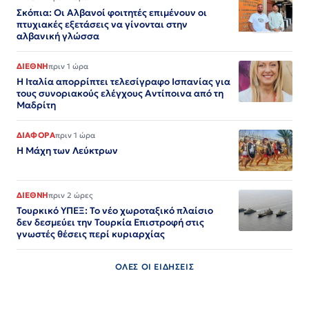
Σκόπια: Οι Αλβανοί φοιτητές επιμένουν οι
πτυχιακές εξετάσεις να γίνονται στην
αλβανική γλώσσα
ΔΙΕΘΝΗ
πριν 1 ώρα
Η Ιταλία απορρίπτει τελεσίγραφο Ισπανίας για
τους συνοριακούς ελέγχους Αντίποινα από τη
Μαδρίτη
ΔΙΑΦΟΡΑ
πριν 1 ώρα
Η Μάχη των Λεύκτρων
ΔΙΕΘΝΗ
πριν 2 ώρες
Τουρκικό ΥΠΕΞ: Το νέο χωροταξικό πλαίσιο
δεν δεσμεύει την Τουρκία Επιστροφή στις
γνωστές θέσεις περί κυριαρχίας
ΟΛΕΣ ΟΙ ΕΙΔΗΣΕΙΣ