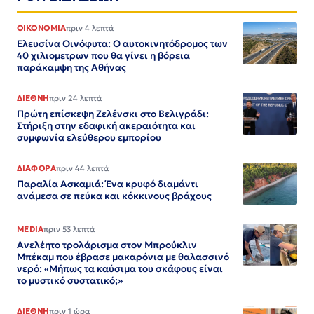
ΟΙΚΟΝΟΜΙΑ
πριν 4 λεπτά
Ελευσίνα Οινόφυτα: Ο αυτοκινητόδρομος των
40 χιλιομετρων που θα γίνει η βόρεια
παράκαμψη της Αθήνας
ΔΙΕΘΝΗ
πριν 24 λεπτά
Πρώτη επίσκεψη Ζελένσκι στο Βελιγράδι:
Στήριξη στην εδαφική ακεραιότητα και
συμφωνία ελεύθερου εμπορίου
ΔΙΑΦΟΡΑ
πριν 44 λεπτά
Παραλία Ασκαμιά: Ένα κρυφό διαμάντι
ανάμεσα σε πεύκα και κόκκινους βράχους
MEDIA
πριν 53 λεπτά
Ανελέητο τρολάρισμα στον Μπρούκλιν
Μπέκαμ που έβρασε μακαρόνια με θαλασσινό
νερό: «Μήπως τα καύσιμα του σκάφους είναι
το μυστικό συστατικό;»
ΔΙΕΘΝΗ
πριν 1 ώρα