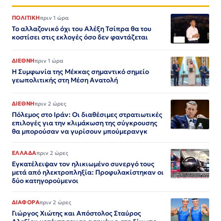
ΠΟΛΙΤΙΚΗ
πριν 1 ώρα
Το αλλαζονικό όχι του Αλέξη Τσίπρα θα του
κοστίσει στις εκλογές όσο δεν φαντάζεται
ΔΙΕΘΝΗ
πριν 1 ώρα
Η Συμφωνία της Μέκκας σημαντικό σημείο
γεωπολιτικής στη Μέση Ανατολή
ΔΙΕΘΝΗ
πριν 2 ώρες
Πόλεμος στο Ιράν: Οι διαθέσιμες στρατιωτικές
επιλογές για την κλιμάκωση της σύγκρουσης
θα μπορούσαν να γυρίσουν μπούμερανγκ
ΕΛΛΑΔΑ
πριν 2 ώρες
Εγκατέλειψαν τον ηλικιωμένο συνεργό τους
μετά από ηλεκτροπληξία: Προφυλακίστηκαν οι
δύο κατηγορούμενοι
ΔΙΑΦΟΡΑ
πριν 2 ώρες
Γιώργος Χιώτης και Απόστολος Σταύρος