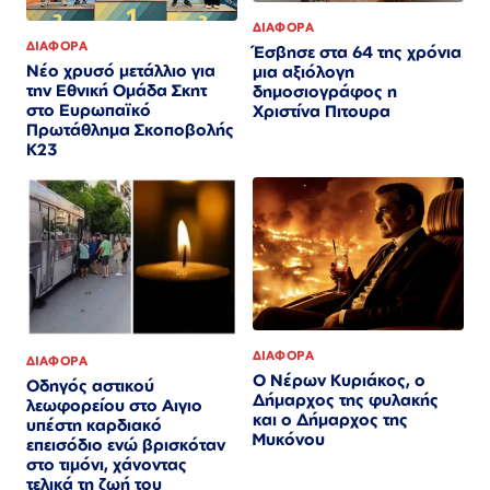
ΔΙΑΦΟΡΑ
ΔΙΑΦΟΡΑ
Έσβησε στα 64 της χρόνια
Nέο χρυσό μετάλλιο για
μια αξιόλογη
την Εθνική Ομάδα Σκητ
δημοσιογράφος η
στο Ευρωπαϊκό
Χριστίνα Πιτουρα
Πρωτάθλημα Σκοποβολής
Κ23
ΔΙΑΦΟΡΑ
ΔΙΑΦΟΡΑ
Ο Νέρων Κυριάκος, o
Οδηγός αστικού
Δήμαρχος της φυλακής
λεωφορείου στο Αιγιο
και ο Δήμαρχος της
υπέστη καρδιακό
Μυκόνου
επεισόδιο ενώ βρισκόταν
στο τιμόνι, χάνοντας
τελικά τη ζωή του