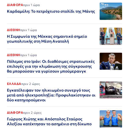
ΔΙΑΦΟΡΑ
πριν 1 ώρα
Καρδαμύλη: Το πετρόχτιστο στολίδι της Μάνης
ΔΙΕΘΝΗ
πριν 1 ώρα
Η Συμφωνία της Μέκκας σημαντικό σημείο
γεωπολιτικής στη Μέση Ανατολή
ΔΙΕΘΝΗ
πριν 1 ώρα
Πόλεμος στο Ιράν: Οι διαθέσιμες στρατιωτικές
επιλογές για την κλιμάκωση της σύγκρουσης
θα μπορούσαν να γυρίσουν μπούμερανγκ
ΕΛΛΑΔΑ
πριν 2 ώρες
Εγκατέλειψαν τον ηλικιωμένο συνεργό τους
μετά από ηλεκτροπληξία: Προφυλακίστηκαν οι
δύο κατηγορούμενοι
ΔΙΑΦΟΡΑ
πριν 2 ώρες
Γιώργος Χιώτης και Απόστολος Σταύρος
Αλεξίου κατέκτησαν το ασημένιο στη δίκωπο