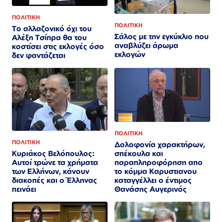
ΠΟΛΙΤΙΚΗ
ΠΟΛΙΤΙΚΗ
Το αλλαζονικό όχι του
Σάλος με την εγκύκλιο που
Αλέξη Τσίπρα θα του
αναβλύζει άρωμα
κοστίσει στις εκλογές όσο
εκλογών
δεν φαντάζεται
ΠΟΛΙΤΙΚΗ
ΠΟΛΙΤΙΚΗ
Δολοφονία χαρακτήρων,
σπέκουλα και
Κυριάκος Βελόπουλος:
παραπληροφόρηση απο
Αυτοί τρώνε τα χρήματα
το κόμμα Καρυστιανου
των Ελλήνων, κάνουν
καταγγέλλει ο έντιμος
διακοπές και ο Έλληνας
Θανάσης Αυγερινός
πεινάει