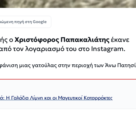
μώμενη πηγή στη Google
ής ο
Χριστόφορος Παπακαλιάτης
έκανε
από τον λογαριασμό του στο Instagram.
φάνιση μιας γατούλας στην περιοχή των Άνω Πατησ
: Η Γαλάζια Λίμνη και οι Μαγευτικοί Καταρράκτες