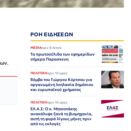
ΡΟΗ ΕΙΔΗΣΕΩΝ
MEDIA
πριν 8 λεπτά
Τα πρωτοσέλιδα των εφημερίδων
σήμερα Παρασκευη
ίων.
ΠΟΛΙΤΙΚΗ
πριν 10 ώρες
Βόμβα του Γιώργου Κύρτσου για
οργανωμένη λεηλασία δημόσιου
και ευρωπαϊκού χρήματος
ΠΟΛΙΤΙΚΗ
πριν 10 ώρες
ΕΛ.Α.Σ: Ο κ. Μητσοτάκης
ανακάλυψε ξανά τη βιομηχανία,
αυτή τη φορά λίγους μήνες πριν
από τις εκλογές