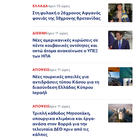
ΕΛΛΑΔΑ
πριν 10 ώρες
Στη φυλακή ο 26χρονος Αφγανός
φονιάς της 38χρονης Βρετανίδας
ΔΙΕΘΝΗ
πριν 11 ώρες
Νέες αμερικανικές κυρώσεις σε
πέντε κουβανικές οντότητες και
οκτώ άτομα ανακοίνωσε ο ΥΠΕΞ
των ΗΠΑ
ΑΠΟΨΕΙΣ
πριν 11 ώρες
Νέες τουρκικές απειλές για
αντιδράσεις τύπου Κάσου για τη
διασύνδεση Ελλάδας Κύπρου
Ισραήλ
ΑΠΟΨΕΙΣ
πριν 11 ώρες
Τριπλή κάθοδος Μητσοτάκη,
υπουργικα κλιμάκια και έργα-
ανάσα στον Βορρά για την
τελευταία ΔΕΘ πριν από τις
κάλπες