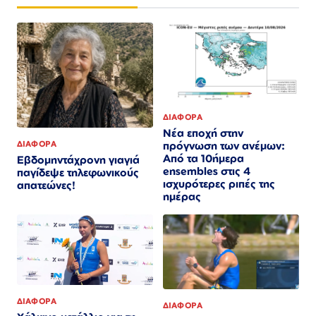
ΔΙΑΦΟΡΑ
Νέα εποχή στην
πρόγνωση των ανέμων:
ΔΙΑΦΟΡΑ
Από τα 10ήμερα
Εβδομηντάχρονη γιαγιά
ensembles στις 4
παγίδεψε τηλεφωνικούς
ισχυρότερες ριπές της
απατεώνες!
ημέρας
ΔΙΑΦΟΡΑ
ΔΙΑΦΟΡΑ