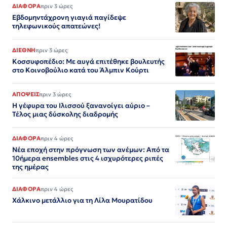
ΔΙΑΦΟΡΑ
πριν 3 ώρες
Εβδομηντάχρονη γιαγιά παγίδεψε
τηλεφωνικούς απατεώνες!
ΔΙΕΘΝΗ
πριν 3 ώρες
Κοσσυφοπέδιο: Με αυγά επιτέθηκε βουλευτής
στο Κοινοβούλιο κατά του Άλμπιν Κούρτι
ΑΠΟΨΕΙΣ
πριν 3 ώρες
Η γέφυρα του Ιλισσού ξανανοίγει αύριο –
Τέλος μιας δύσκολης διαδρομής
ΔΙΑΦΟΡΑ
πριν 4 ώρες
Νέα εποχή στην πρόγνωση των ανέμων: Από τα
10ήμερα ensembles στις 4 ισχυρότερες ριπές
της ημέρας
ΔΙΑΦΟΡΑ
πριν 4 ώρες
Χάλκινο μετάλλιο για τη Λίλα Μουρατίδου