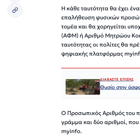
Η κάθε ταυτότητα θα έχει έν
επαλήθευση φυσικών προσώπ
τομέα και θα χορηγείται υπ
(ΑΦΜ) ή Αριθμό Μητρώου Κοι
ταυτότητας οι πολίτες θα πρ
ψηφιακής πλατφόρμας myinfo
ΔΙΑΒΑΣΤΕ ΕΠΙΣΗΣ
Θυσία στην άσφα
Ο Προσωπικός Αριθμός του πο
γράμμα και δύο αριθμοί, που 
myinfo.