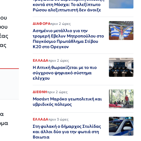
κοντά στη Μόσχα: Το αλεξίπτωτο
Ρώσου αλεξιπτωτιστή δεν άνοιξε
ίου
ΔΙΑΦΟΡΑ
πριν 2 ώρες
ώου
Ασημένιο μετάλλιο για την
έας
τρομερή Εβελυν Μητροπούλου στο
Παγκόσμιο Πρωτάθλημα Στίβου
έας
Κ20 στο Ορεγκον
ΕΛΛΑΔΑ
πριν 2 ώρες
Η Αττική θωρακίζεται με το πιο
σύγχρονο ψηφιακό σύστημα
ελέγχου
ΔΙΕΘΝΗ
πριν 2 ώρες
Μοσάντ Μαρόκο γεωπολιτική και
υβριδικός πόλεμος
να
ΕΛΛΑΔΑ
πριν 3 ώρες
ρμα
Στη φυλακή ο δήμαρχος Στυλίδας
και άλλοι δύο για την φωτιά στη
Βοιωτια