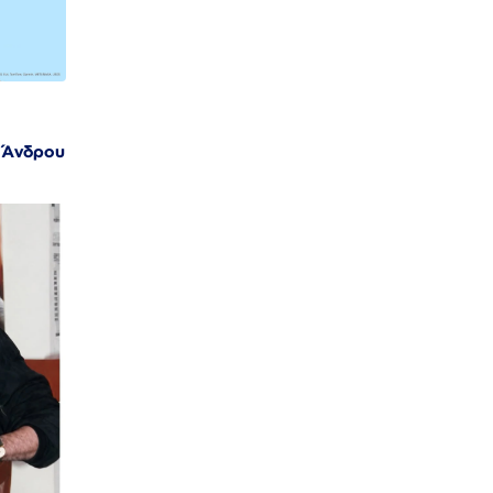
ς Άνδρου