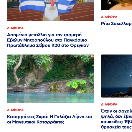
ΔΙΑΦΟΡΑ
Ρίτα Σακελλαρ
ΔΙΑΦΟΡΑ
Ασημένιο μετάλλιο για την τρομερή
Εβελυν Μητροπούλου στο Παγκόσμιο
Πρωτάθλημα Στίβου Κ20 στο Ορεγκον
ΔΙΑΦΟΡΑ
ΔΙΑΦΟΡΑ
Όταν οι αρχαί
ψηλά, δεν έβ
Καταρράκτες Σκρά: Η Γαλάζια Λίμνη και
κουκκίδες: Έβλ
οι Μαγευτικοί Καταρράκτες
θρησκεία τους