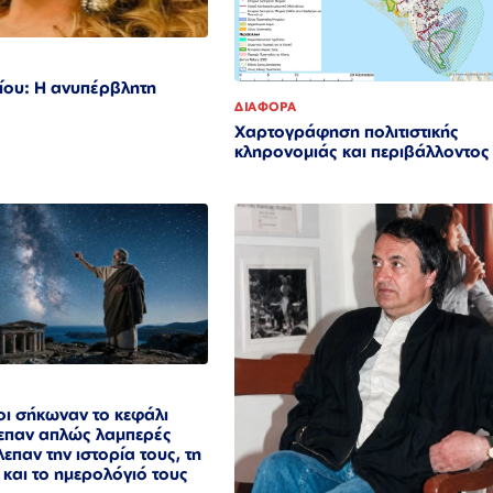
ίου: Η ανυπέρβλητη
ΔΙΑΦΟΡΑ
Χαρτογράφηση πολιτιστικής
κληρονομιάς και περιβάλλοντο
οι σήκωναν το κεφάλι
λεπαν απλώς λαμπερές
επαν την ιστορία τους, τη
 και το ημερολόγιό τους