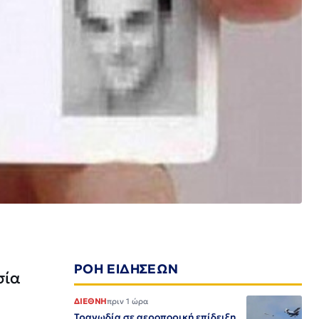
ΡΟΗ ΕΙΔΗΣΕΩΝ
σία
ΔΙΕΘΝΗ
πριν 1 ώρα
Τραγωδία σε αεροπορική επίδειξη