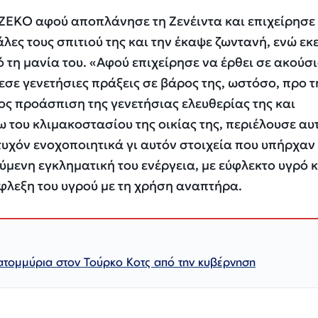
ΕΚΟ αφού αποπλάνησε τη Ζενέιντα και επιχείρησε 
άλες τους σπιτιού της και την έκαψε ζωντανή, ενώ εκ
τη μανία του. «Αφού επιχείρησε να έρθει σε ακούσ
εσε γενετήσιες πράξεις σε βάρος της, ωστόσο, προ τ
ς προάσπιση της γενετήσιας ελευθερίας της και
 του κλιμακοστασίου της οικίας της, περιέλουσε αυ
υχόν ενοχοποιητικά γι αυτόν στοιχεία που υπήρχαν 
μενη εγκληματική του ενέργεια, με εύφλεκτο υγρό κ
φλεξη του υγρού με τη χρήση αναπτήρα.
ατομμύρια στον Τούρκο Κοτς από την κυβέρνηση