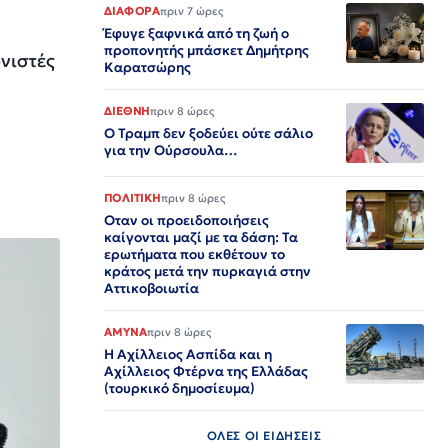
ΔΙΑΦΟΡΑ
πριν 7 ώρες
Έφυγε ξαφνικά από τη ζωή ο
προπονητής μπάσκετ Δημήτρης
νιστές
Καρατσώρης
ΔΙΕΘΝΗ
πριν 8 ώρες
Ο Τραμπ δεν ξοδεύει ούτε σάλιο
για την Ούρσουλα…
ΠΟΛΙΤΙΚΗ
πριν 8 ώρες
Οταν οι προειδοποιήσεις
καίγονται μαζί με τα δάση: Τα
ερωτήματα που εκθέτουν το
κράτος μετά την πυρκαγιά στην
Αττικοβοιωτία
ΑΜΥΝΑ
πριν 8 ώρες
Η Αχίλλειος Ασπίδα και η
Αχίλλειος Φτέρνα της Ελλάδας
(τουρκικό δημοσίευμα)
ΟΛΕΣ ΟΙ ΕΙΔΗΣΕΙΣ