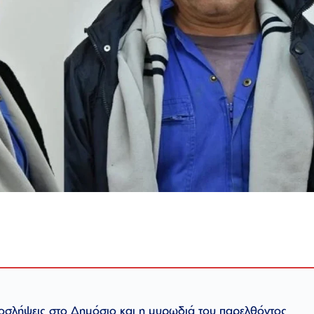
οσλήψεις στο Δημόσιο και η μυρωδιά του παρελθόντος