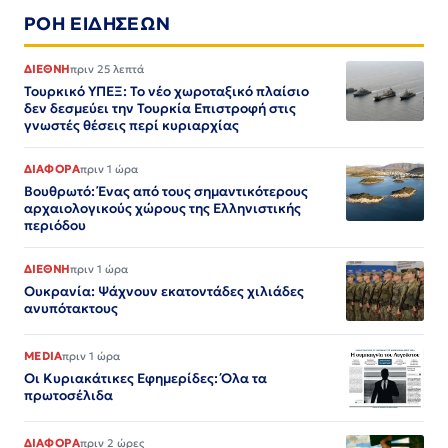
ΡΟΗ ΕΙΔΗΣΕΩΝ
ΔΙΕΘΝΗ
πριν 25 λεπτά
Τουρκικό ΥΠΕΞ: Το νέο χωροταξικό πλαίσιο
δεν δεσμεύει την Τουρκία Επιστροφή στις
γνωστές θέσεις περί κυριαρχίας
ΔΙΑΦΟΡΑ
πριν 1 ώρα
Βουθρωτό: Ένας από τους σημαντικότερους
αρχαιολογικούς χώρους της Ελληνιστικής
περιόδου
ΔΙΕΘΝΗ
πριν 1 ώρα
Ουκρανία: Ψάχνουν εκατοντάδες χιλιάδες
ανυπότακτους
MEDIA
πριν 1 ώρα
Οι Κυριακάτικες Εφημερίδες: Όλα τα
πρωτοσέλιδα
ΔΙΑΦΟΡΑ
πριν 2 ώρες