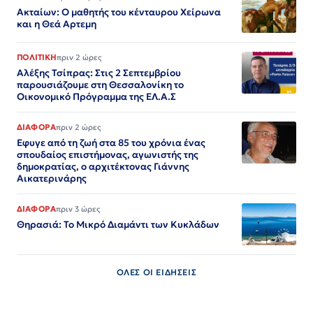
Ακταίων: Ο μαθητής του κένταυρου Χείρωνα
και η Θεά Αρτεμη
ΠΟΛΙΤΙΚΗ
πριν 2 ώρες
Αλέξης Τσίπρας: Στις 2 Σεπτεμβρίου
παρουσιάζουμε στη Θεσσαλονίκη το
Οικονομικό Πρόγραμμα της ΕΛ.Α.Σ
ΔΙΑΦΟΡΑ
πριν 2 ώρες
Εφυγε από τη ζωή στα 85 του χρόνια ένας
σπουδαίος επιστήμονας, αγωνιστής της
δημοκρατίας, ο αρχιτέκτονας Γιάννης
Αικατερινάρης
ΔΙΑΦΟΡΑ
πριν 3 ώρες
Θηρασιά: Το Μικρό Διαμάντι των Κυκλάδων
ΟΛΕΣ ΟΙ ΕΙΔΗΣΕΙΣ