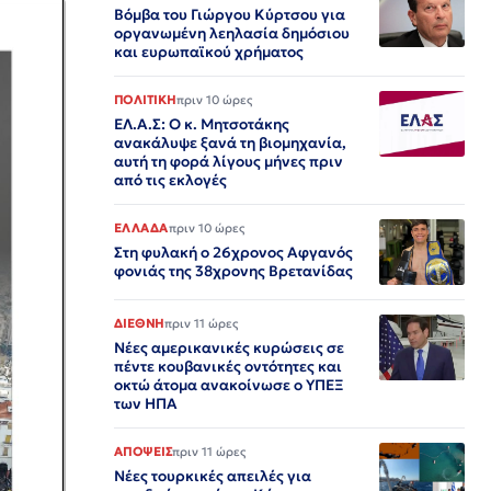
Βόμβα του Γιώργου Κύρτσου για
οργανωμένη λεηλασία δημόσιου
και ευρωπαϊκού χρήματος
ΠΟΛΙΤΙΚΗ
πριν 10 ώρες
ΕΛ.Α.Σ: Ο κ. Μητσοτάκης
ανακάλυψε ξανά τη βιομηχανία,
αυτή τη φορά λίγους μήνες πριν
από τις εκλογές
ΕΛΛΑΔΑ
πριν 10 ώρες
Στη φυλακή ο 26χρονος Αφγανός
φονιάς της 38χρονης Βρετανίδας
ΔΙΕΘΝΗ
πριν 11 ώρες
Νέες αμερικανικές κυρώσεις σε
πέντε κουβανικές οντότητες και
οκτώ άτομα ανακοίνωσε ο ΥΠΕΞ
των ΗΠΑ
ΑΠΟΨΕΙΣ
πριν 11 ώρες
Νέες τουρκικές απειλές για