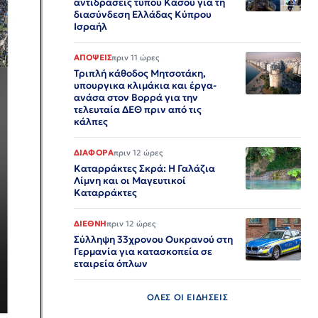
αντιδράσεις τύπου Κάσου για τη
διασύνδεση Ελλάδας Κύπρου
Ισραήλ
ΑΠΟΨΕΙΣ
πριν 11 ώρες
Τριπλή κάθοδος Μητσοτάκη,
υπουργικα κλιμάκια και έργα-
ανάσα στον Βορρά για την
τελευταία ΔΕΘ πριν από τις
κάλπες
ΔΙΑΦΟΡΑ
πριν 12 ώρες
Καταρράκτες Σκρά: Η Γαλάζια
Λίμνη και οι Μαγευτικοί
Καταρράκτες
ΔΙΕΘΝΗ
πριν 12 ώρες
Σύλληψη 33χρονου Ουκρανού στη
Γερμανία για κατασκοπεία σε
εταιρεία όπλων
ΟΛΕΣ ΟΙ ΕΙΔΗΣΕΙΣ