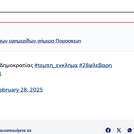
 των εφημερίδων σήμερα Παρασκευη
 Δημοκρατίας
#τεμπη_εγκλημα
#28φλεβαρη
3
ebruary 28, 2025
οινοποιήστε το