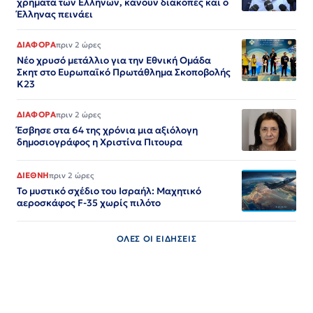
χρήματα των Ελλήνων, κάνουν διακοπές και ο
Έλληνας πεινάει
ΔΙΑΦΟΡΑ
πριν 2 ώρες
Nέο χρυσό μετάλλιο για την Εθνική Ομάδα
Σκητ στο Ευρωπαϊκό Πρωτάθλημα Σκοποβολής
Κ23
ΔΙΑΦΟΡΑ
πριν 2 ώρες
Έσβησε στα 64 της χρόνια μια αξιόλογη
δημοσιογράφος η Χριστίνα Πιτουρα
ΔΙΕΘΝΗ
πριν 2 ώρες
Το μυστικό σχέδιο του Ισραήλ: Μαχητικό
αεροσκάφος F-35 χωρίς πιλότο
ΟΛΕΣ ΟΙ ΕΙΔΗΣΕΙΣ