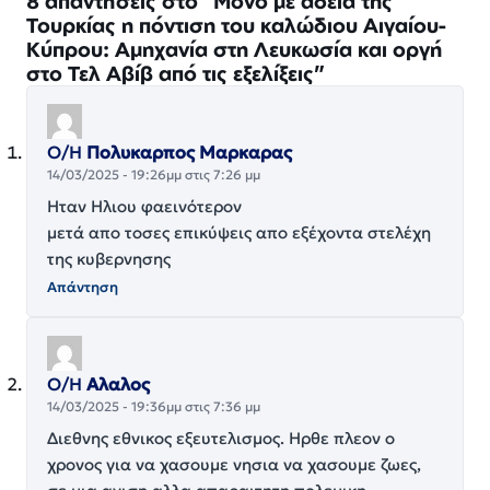
8 απαντήσεις στο “Μόνο με άδεια της
Τουρκίας η πόντιση του καλώδιου Αιγαίου-
Κύπρου: Αμηχανία στη Λευκωσία και οργή
στο Τελ Αβίβ από τις εξελίξεις”
Ο/Η
Πολυκαρπος Μαρκαρας
14/03/2025 - 19:26μμ στις 7:26 μμ
Ηταν Ηλιου φαεινότερον
μετά απο τοσες επικύψεις απο εξέχοντα στελέχη
της κυβερνησης
Απάντηση
Ο/Η
Αλαλος
14/03/2025 - 19:36μμ στις 7:36 μμ
Διεθνης εθνικος εξευτελισμος. Ηρθε πλεον ο
χρονος για να χασουμε νησια να χασουμε ζωες,