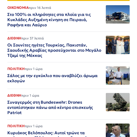
ΟΙΚΟΝΟΜΙΑ
πριν 16 λεπτά
Στο 100% οι πληρότητες στα πλοία για τις
Κυκλάδες Αυξημένη κίνηση σε Πειραιά,
Ραφήνα και Λαύριο
ΔΙΕΘΝΗ
πριν 37 λεπτά
Οι Σουνίτες ηγέτες Τουρκίας, Πακιστάν,
Σαουδικής Αραβίας προσεύχονται στο Μεγάλο
Τζαμί της Μέκκας
ΠΟΛΙΤΙΚΗ
πριν 1 ώρα
Σάλος με την εγκύκλιο που αναβλύζει άρωμα
εκλογών
ΔΙΕΘΝΗ
πριν 1 ώρα
Συναγερμός στη Bundeswehr: Drones
εντοπίστηκαν πάνω από κέντρο επισκευής
Patriot
ΠΟΛΙΤΙΚΗ
πριν 1 ώρα
Κυριάκος Βελόπουλος: Αυτοί τρώνε τα