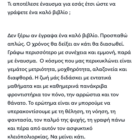
Τι αποτέλεσε έναυσμα για εσάς έτσι ώστε να
γράψετε ένα καλό βιβλίο ;
Δεν ξέρω αν έγραψα ένα καλό βιβλίο. Προσπαθώ
απλώς. Ο χρόνος θα δείξει αν κάτι θα διασωθεί.
Γράφω περισσότερο με συνέχεια
και εμμονή
, παρά
με έναυσμα. Ο κόσμος που μας περικυκλώνει είναι
γεμάτος μετριότητα, μοχθηρότητα, αλαζονεία και
διαφθορά
.
Η ζωή μ
ά
ς διδάσκει με εντατικά
μαθήματα και
με
καθημεριν
ά πανάκριβα
φροντιστήρια τον πόνο, την αρρώστια και το
ν
θάνατο. Το ερώτημα είναι αν μπορούμε να
υπερακοντίσουμε
με
τη θέληση, τη νόηση, τη
φαντασία, τον παλμό της ψυχής, τη γραφή πάνω
και πέρα από αυτόν τον ασφυκτικό
κλειό
πολιορκίας
. Να μείνει κάτι
.