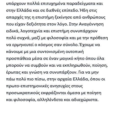
υπάρχουν πολλά επιτυχημένα παραδείγματα και
στην Ελλάδα και σε διεθνές επίπεδο.
Ήδη σ
τις
απ
αρχές της η επιστήμη ξεκίνησε από ανθρώπους
που είχαν δεξιότητα
στον λόγο
.
Σ
την
Α
ναγέννηση
ειδικά
,
λογοτεχνία και επιστήμη συνυπάρχουν
πολύ συχνά, μαζί με φιλοσοφία και
με
την πρόθεση
να ερμηνευτεί ο κόσμος σαν σύνολο
. Έ
χουμε
να
κάνουμε με
μια συντονισμένη ουτοπική
προσπάθεια
μέσα σε έναν μαγικό κήπο όπου όλα
μπορούν να συμβούν
και να εκπληρωθούν
,
ποίηση,
έρωτας και γνώση
να συνυπάρξουν
.
Για να μην
πάω πολύ πιο πίσω, στην αρχαία Ελλάδα, όπου οι
πρωτο-επιστημονικές ανησυχίες στους
προσωκρατικούς εκφράζονται άμεσα με ποίηση
και φιλοσοφία,
αλληλένδετα και
αδιαχώριστα.