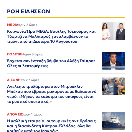
ΡΟΗ ΕΙΔΗΣΕΩΝ
MEDIA
πριν 2 ώρες
Κοινωνία Ώρα MEGA: Βασίλης Τσεκούρας και
Τζωρτζίνα Μαλλιαρόζη αναλαμβάνουν το
τιμόνι από τη Δευτέρα 10 Αυγούστου
ΠΟΛΙΤΙΚΗ
πριν 3 ώρες
Έρχεται συνέντευξη βόμβα του Αλέξη Τσίπρα:
Ολες οι λεπτομέρειες
ΔΙΕΘΝΗ
πριν 3 ώρες
Ανελέητο τρολάρισμα στον Μπρούκλιν
Μπέκαμ που έβρασε μακαρόνια με θαλασσινό
νερό: «Μήπως τα καύσιμα του σκάφους είναι
το μυστικό συστατικό;»
ΑΠΟΨΕΙΣ
πριν 4 ώρες
Η γαλλική εταιρεία, οι τουρκικές αντιδράσεις
και η διασύνδεση Κύπρου-Ελλάδας: όλα θα
κριθούν μετά τον Μακρόν;