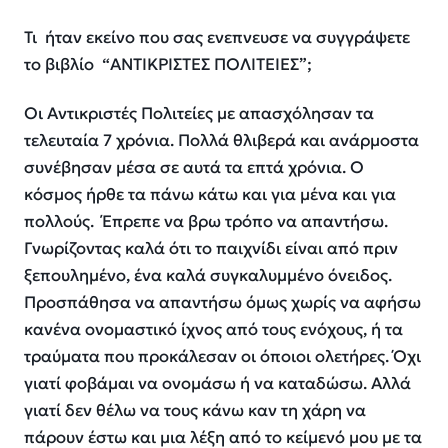
Τι ήταν εκείνο που σας ενεπνευσε να συγγράψετε
το βιβλίο “ΑΝΤΙΚΡΙΣΤΕΣ ΠΟΛΙΤΕΙΕΣ”;
Οι Αντικριστές Πολιτείες με απασχόλησαν τα
τελευταία 7 χρόνια.
Πολλά
θλιβερά και ανάρμοστα
συνέβησαν μέσα σε αυτά τα επτά χρόνια
. Ο
κόσμος ήρθε τα πάνω κάτω και για μένα και για
πολλούς. Έπρεπε να
βρω τρόπο να
απαντήσω.
Γνωρίζοντας
καλά
ότι το παιχνίδι είναι από πριν
ξεπουλημένο
, ένα καλά συγκαλυμ
μ
ένο όνειδος
.
Προσπάθησα να απαντήσω όμως χωρίς να αφήσω
κανένα ονομαστικό ίχνος από τους ενόχους,
ή
τα
τραύματα
που προκάλεσαν
οι όποιοι ολετήρες
. Όχι
γιατί φοβάμαι να ονομάσω
ή
να καταδώσω. Αλλά
γιατί δεν θέλω να τους κάνω καν τη χάρη να
πάρουν
έστω και μια λέξη από το κείμενό μου
με τα