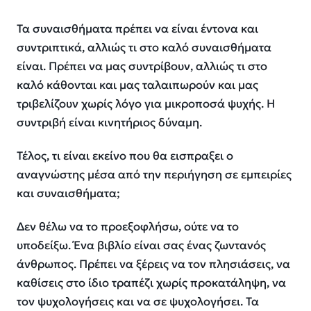
Τα συν
α
ισθήματα πρέπει να είναι έντονα
και
συντριπτικά
, αλλιώς τι στο καλό συναισθήματα
είναι. Πρέπει να μας συντρίβουν, αλλιώς τι στο
καλό
κάθονται και
μας ταλαιπωρούν
και μας
τριβελίζουν
χωρίς λόγο
για μικροποσά ψυχής
. Η
συντριβή είναι κινητήριος δύναμη.
Τέλος, τι είναι εκείνο που θα εισπραξει ο
αναγνώστης μέσα από την περιήγηση σε εμπειρίες
και συναισθήματα;
Δεν θέλω να το προεξοφλήσω, ούτε να το
υποδείξω. Ένα βιβλίο είναι σας ένας ζωντανός
άνθρωπος
. Π
ρέπει να
ξέρεις να τον πλησιάσεις, να
καθίσεις στο ίδιο τραπέζι
χωρίς προκατάληψη
,
να
τον
ψ
υχολογήσεις και να σε ψυχολογήσει. Τα