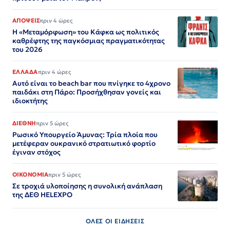
ΑΠΟΨΕΙΣ
πριν 4 ώρες
Η «Μεταμόρφωση» του Κάφκα ως πολιτικός
καθρέφτης της παγκόσμιας πραγματικότητας
του 2026
ΕΛΛΑΔΑ
πριν 4 ώρες
Αυτό είναι το beach bar που πνίγηκε το 4χρονο
παιδάκι στη Πάρο: Προσήχθησαν γονείς και
ιδιοκτήτης
ΔΙΕΘΝΗ
πριν 5 ώρες
Ρωσικό Υπουργείο Άμυνας: Τρία πλοία που
μετέφεραν ουκρανικό στρατιωτικό φορτίο
έγιναν στόχος
ΟΙΚΟΝΟΜΙΑ
πριν 5 ώρες
Σε τροχιά υλοποίησης η συνολική ανάπλαση
της ΔΕΘ HELEXPO
ΟΛΕΣ ΟΙ ΕΙΔΗΣΕΙΣ