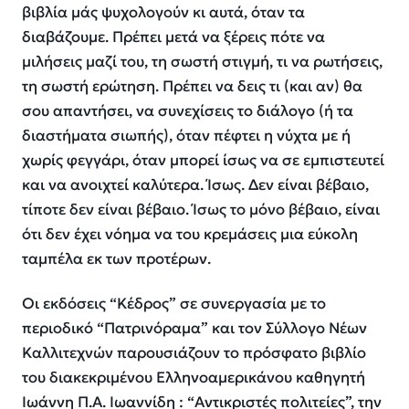
βιβλία μ
ά
ς ψυχολογούν κι αυτά, όταν τα
διαβάζουμε. Πρέπει μετά
να ξέρεις πότε να
μιλήσεις μαζί του
,
τη σωστή στιγμή,
τι να ρωτήσεις
,
τη σωστή ερώτηση
. Πρέπει ν
α δεις τι
(και αν)
θα
σου απαντήσει, να συνεχίσεις το διάλογο
(ή τα
διαστήματα σιωπής), όταν πέφτει η νύχτα
με ή
χωρίς φεγγάρι
, όταν μπορεί ίσως να σε εμπιστευτεί
και να ανοιχτεί καλύτερα
.
Ίσως.
Δεν είναι βέβαιο,
τίποτε δεν είναι βέβαιο. Ίσως το μόνο βέβαιο, είναι
ότι δ
εν έχει νόημα να του κρεμ
ά
σεις μια
εύκολη
ταμπέλα
εκ των προτέρων
.
Οι εκδόσεις “Κέδρος” σε συνεργασία με το
περιοδικό “
Πατρινόραμα
” και τον Σύλλογο Νέων
Καλλιτεχνών παρουσιάζουν το πρόσφατο βιβλίο
του διακεκριμένου
Ελληνοαμερικάνου
καθηγητή
Ιωάννη Π.Α. Ιωαννίδη : “Αντικριστές πολιτείες”, την