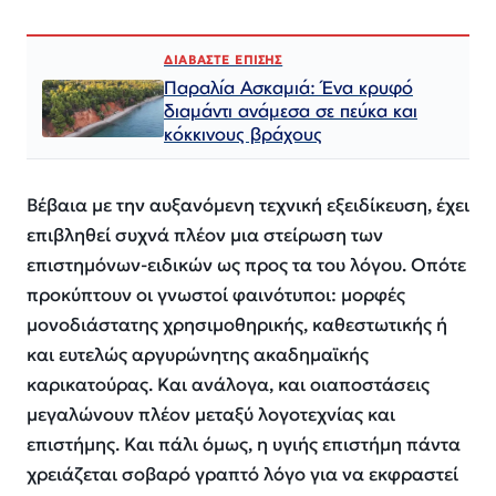
ΔΙΑΒΑΣΤΕ ΕΠΙΣΗΣ
Παραλία Ασκαμιά: Ένα κρυφό
διαμάντι ανάμεσα σε πεύκα και
κόκκινους βράχους
Βέβαια μ
ε την αυξανόμενη τεχνική εξειδίκευση,
έχει
επιβληθεί συχνά
πλέον
μια στείρωση των
επιστημόνων-
ειδικών
ως προς τα του λόγου
.
Οπότε
προκύπτ
ουν
ο
ι
γνωστ
οί
φαινότυπο
ι
:
μορφές
μονοδιάστατης
χρησιμοθηρικής
, καθεστωτικής
ή
και
ευτελώς
αργυρών
η
της
ακαδημαϊκής
καρικατούρας.
Και ανάλογα,
και
οι
αποστάσεις
μεγαλώνουν πλέον
μεταξύ
λογοτεχνίας και
επιστήμης
.
Και πάλι όμως, η
υγιής
επιστήμη
πάντα
χρειάζεται σοβαρό γραπτό λόγο για να εκφραστεί