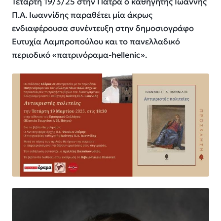
Τετάρτη 19/3/25 στην Πάτρα ο καθηγητής Ιωάννης
Π.Α. Ιωαννίδης παραθέτει μία άκρως
ενδιαφέρουσα συνέντευξη στην δημοσιογράφο
Ευτυχία Λαμπροπούλου και το
πανελλαδικό
περιοδικό
«π
ατρινόραμα-
hellenic
».