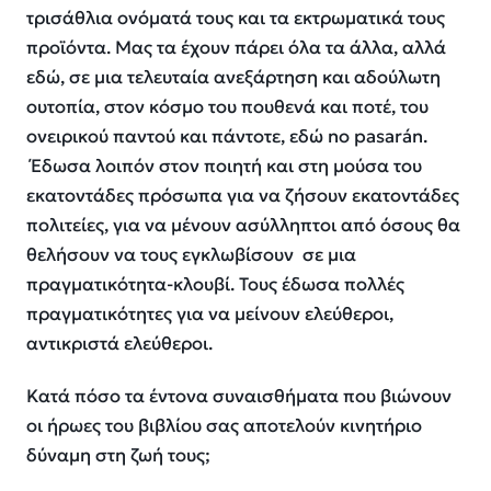
τρισάθλια ονόματά τους
και τα εκτρωματικά τους
προϊόντα
.
Μας
τα
έχουν πάρει όλα τα άλλα, αλλά
εδώ, σ
ε μια
τελευταία ανεξάρτηση και αδούλωτη
ουτοπία,
στον κόσμο του πουθενά και ποτέ,
του
ονειρικού παντού και πάντοτε, εδώ
no
pasar
á
n
.
Έδωσα
λοιπόν
στον ποιητή και στη μούσα του
εκατοντάδες πρόσωπα
για να ζήσουν εκατοντάδες
πολιτείες
, για να μένουν ασύλληπτοι από
όσους
θα
θελήσουν να τους εγκλωβίσουν σε μια
πραγματικότητα-κλουβί. Τους έδωσα πολλές
πραγματικότητες για να μείνουν ελεύθεροι,
αντικριστά ελεύθεροι.
Κατά πόσο τα έντονα συναισθήματα που βιώνουν
οι ήρωες του βιβλίου σας αποτελούν κινητήριο
δύναμη στη ζωή τους;