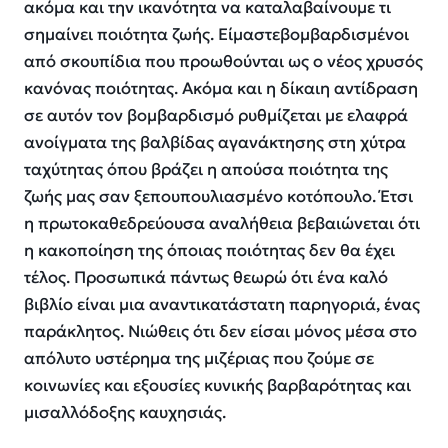
ακόμα και την ικανότητα να καταλαβαίνου
μ
ε τι
σημαίνει ποιότητα ζωής
. Ε
ίμαστε
βομβαρδισμένοι
από σκουπίδια
που
πρ
ο
ωθούνται ως ο νέος χρυσός
κανόνας
ποιότητας
.
Ακόμα και η
δίκαιη αντίδραση
σε αυτόν τον βομβα
ρ
δισμό
ρυθμίζεται με ελαφρά
ανοίγματα της βαλβίδας
αγανάκτησης
στη χύτρα
ταχύτητας όπου βράζει η
απούσα
ποιότητα της
ζωής μας
σαν ξεπουπουλιασμένο κοτόπουλο
.
Έτσι
η
πρωτοκαθεδρεύουσα
αναλήθεια
βεβαιώνεται ότι
η κακοποίηση
της όποιας ποιότητας
δεν θα έχει
τέλος. Προσωπικά πάντως θεωρώ ότι
ένα καλό
βιβλίο είναι μια αναντι
κ
ατάστα
τ
η παρηγοριά, ένας
παράκλητος.
Νιώθεις
ότι δεν είσαι μόνος μέσα στο
απόλυτο υστέρημα της μιζέριας που ζούμε σε
κοινωνίες και εξουσίες κυνικής βαρβαρότητας
και
μισαλλόδοξης καυχησιάς
.