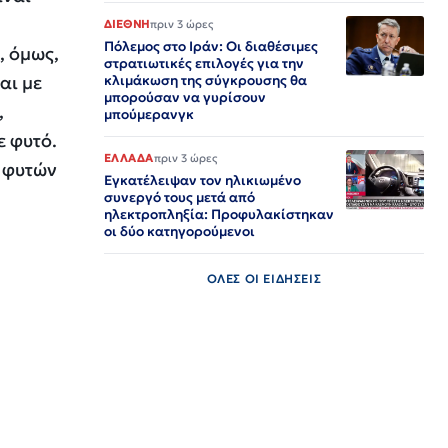
ΔΙΕΘΝΗ
πριν 3 ώρες
Πόλεμος στο Ιράν: Οι διαθέσιμες
, όμως,
στρατιωτικές επιλογές για την
αι με
κλιμάκωση της σύγκρουσης θα
μπορούσαν να γυρίσουν
,
μπούμερανγκ
ε φυτό.
ΕΛΛΑΔΑ
πριν 3 ώρες
ν φυτών
Εγκατέλειψαν τον ηλικιωμένο
συνεργό τους μετά από
ηλεκτροπληξία: Προφυλακίστηκαν
οι δύο κατηγορούμενοι
ΟΛΕΣ ΟΙ ΕΙΔΗΣΕΙΣ