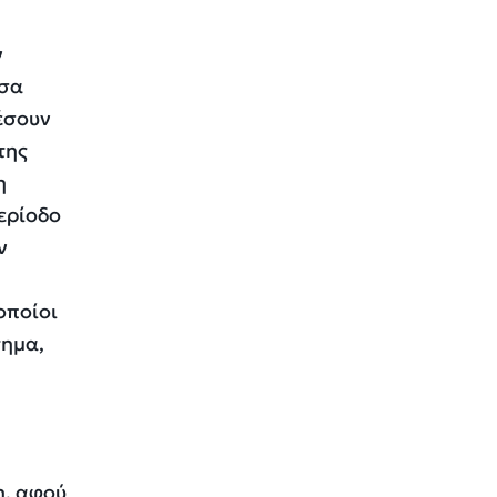
ν
έσα
έσουν
της
η
ερίοδο
ν
οποίοι
τημα,
η, αφού