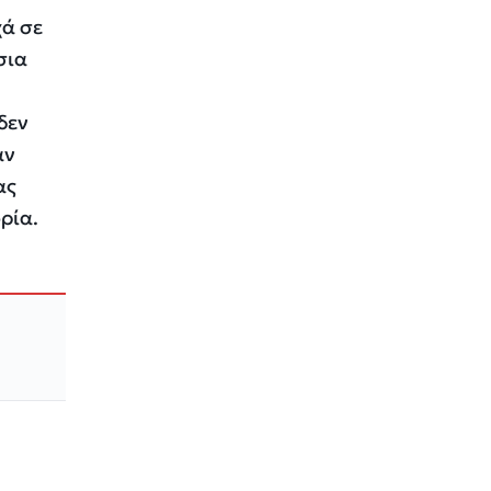
χά σε
σια
δεν
αν
ας
ρία.