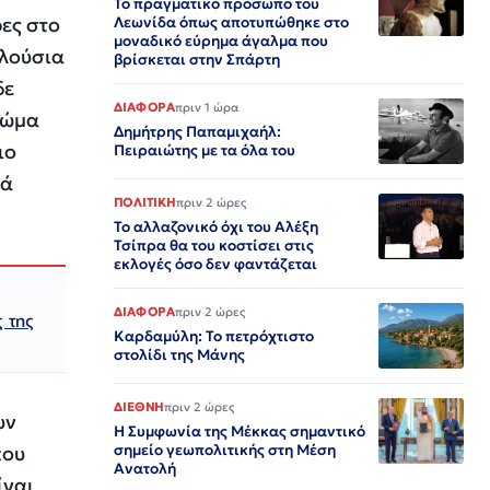
Το πραγματικό πρόσωπο του
ες στο
Λεωνίδα όπως αποτυπώθηκε στο
μοναδικό εύρημα άγαλμα που
πλούσια
βρίσκεται στην Σπάρτη
δε
ΔΙΑΦΟΡΑ
πριν 1 ώρα
ρώμα
Δημήτρης Παπαμιχαήλ:
ιο
Πειραιώτης με τα όλα του
τά
ΠΟΛΙΤΙΚΗ
πριν 2 ώρες
Το αλλαζονικό όχι του Αλέξη
Τσίπρα θα του κοστίσει στις
εκλογές όσο δεν φαντάζεται
ΔΙΑΦΟΡΑ
πριν 2 ώρες
 της
Καρδαμύλη: Το πετρόχτιστο
στολίδι της Μάνης
ΔΙΕΘΝΗ
πριν 2 ώρες
υν
Η Συμφωνία της Μέκκας σημαντικό
σημείο γεωπολιτικής στη Μέση
που
Ανατολή
ίναι