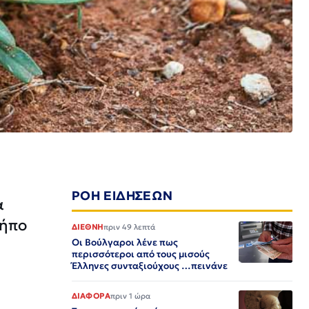
ΡΟΗ ΕΙΔΗΣΕΩΝ
α
κήπο
ΔΙΕΘΝΗ
πριν 49 λεπτά
Οι Βούλγαροι λένε πως
περισσότεροι από τους μισούς
Έλληνες συνταξιούχους …πεινάνε
ΔΙΑΦΟΡΑ
πριν 1 ώρα