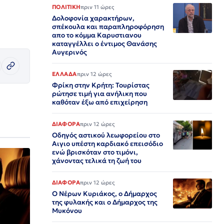
ΠΟΛΙΤΙΚΗ
πριν 11 ώρες
Δολοφονία χαρακτήρων,
σπέκουλα και παραπληροφόρηση
απο το κόμμα Καρυστιανου
καταγγέλλει ο έντιμος Θανάσης
Αυγερινός
ΕΛΛΑΔΑ
πριν 12 ώρες
Φρίκη στην Κρήτη: Τουρίστας
ρώτησε τιμή για ανήλικη που
καθόταν έξω από επιχείρηση
ΔΙΑΦΟΡΑ
πριν 12 ώρες
Οδηγός αστικού λεωφορείου στο
Αιγιο υπέστη καρδιακό επεισόδιο
ενώ βρισκόταν στο τιμόνι,
χάνοντας τελικά τη ζωή του
ΔΙΑΦΟΡΑ
πριν 12 ώρες
Ο Νέρων Κυριάκος, o Δήμαρχος
της φυλακής και ο Δήμαρχος της
Μυκόνου