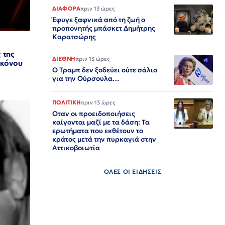
ΔΙΑΦΟΡΑ
πριν 13 ώρες
Έφυγε ξαφνικά από τη ζωή ο
προπονητής μπάσκετ Δημήτρης
Καρατσώρης
 της
ΔΙΕΘΝΗ
πριν 13 ώρες
υκόνου
Ο Τραμπ δεν ξοδεύει ούτε σάλιο
για την Ούρσουλα…
ΠΟΛΙΤΙΚΗ
πριν 13 ώρες
Οταν οι προειδοποιήσεις
καίγονται μαζί με τα δάση: Τα
ερωτήματα που εκθέτουν το
κράτος μετά την πυρκαγιά στην
Αττικοβοιωτία
ΟΛΕΣ ΟΙ ΕΙΔΗΣΕΙΣ