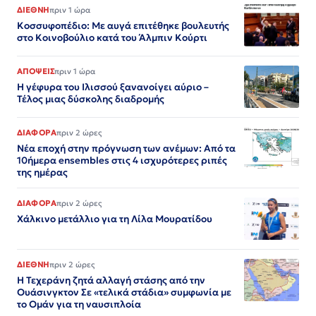
ΔΙΕΘΝΗ
πριν 1 ώρα
Κοσσυφοπέδιο: Με αυγά επιτέθηκε βουλευτής
στο Κοινοβούλιο κατά του Άλμπιν Κούρτι
ΑΠΟΨΕΙΣ
πριν 1 ώρα
Η γέφυρα του Ιλισσού ξανανοίγει αύριο –
Τέλος μιας δύσκολης διαδρομής
ΔΙΑΦΟΡΑ
πριν 2 ώρες
Νέα εποχή στην πρόγνωση των ανέμων: Από τα
10ήμερα ensembles στις 4 ισχυρότερες ριπές
της ημέρας
ΔΙΑΦΟΡΑ
πριν 2 ώρες
Χάλκινο μετάλλιο για τη Λίλα Μουρατίδου
ΔΙΕΘΝΗ
πριν 2 ώρες
Η Τεχεράνη ζητά αλλαγή στάσης από την
Ουάσινγκτον Σε «τελικά στάδια» συμφωνία με
το Ομάν για τη ναυσιπλοία