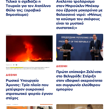
Τελικά τι σχεδιάζει η
Ανελέητο τρολάρισμα
Τουρκία για τον Ατσάλινο
στον Μπρούκλιν Μπέκαμ
Θόλο της; (αραβικό
που έβρασε μακαρόνια με
δημοσίευμα)
θαλασσινό νερό: «Μήπως
τα καύσιμα του σκάφους
είναι το μυστικό
συστατικό;»
ΔΙΕΘΝΗ
Πρώτη επίσκεψη Ζελένσκι
ΔΙΕΘΝΗ
στο Βελιγράδι: Στήριξη
στην εδαφική ακεραιότητα
Ρωσικό Υπουργείο
και συμφωνία ελεύθερου
Άμυνας: Τρία πλοία που
εμπορίου
μετέφεραν ουκρανικό
στρατιωτικό φορτίο έγιναν
στόχος