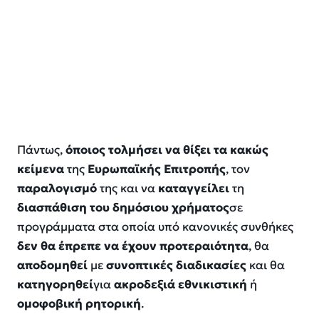
Πάντως,
όποιος τολμήσει να θίξει τα κακώς
κείμενα
της
Ευρωπαϊκής Επιτροπής
, τον
παραλογισμό
της και να
καταγγείλει
τη
διασπάθιση του δημόσιου χρήματος
σε
προγράμματα στα οποία υπό κανονικές συνθήκες
δεν θα έπρεπε να έχουν προτεραιότητα
, θα
αποδομηθεί
με
συνοπτικές διαδικασίες
και θα
κατηγορηθεί
για
ακροδεξιά εθνικιστική
ή
ομοφοβική ρητορική
.