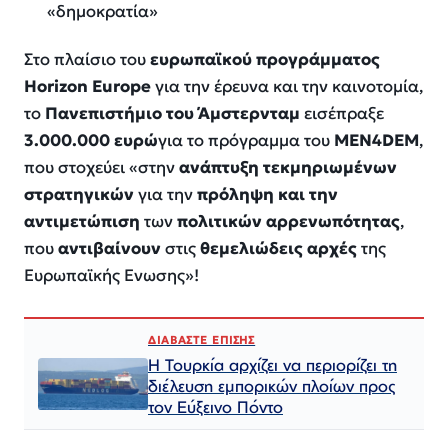
«δημοκρατία»
Στο πλαίσιο του
ευρωπαϊκού προγράμματος
Horizon Europe
για την έρευνα και την καινοτομία,
το
Πανεπιστήμιο του Άμστερνταμ
εισέπραξε
3.000.000 ευρώ
για το πρόγραμμα του
ΜΕΝ4DEM
,
που στοχεύει «
στην
ανάπτυξη τεκμηριωμένων
στρατηγικών
για την
πρόληψη και την
αντιμετώπιση
των
πολιτικών αρρενωπότητας
,
που
αντιβαίνουν
στις
θεμελιώδεις αρχές
της
Ευρωπαϊκής Ενωσης
»!
ΔΙΑΒΑΣΤΕ ΕΠΙΣΗΣ
Η Τουρκία αρχίζει να περιορίζει τη
διέλευση εμπορικών πλοίων προς
τον Εύξεινο Πόντο