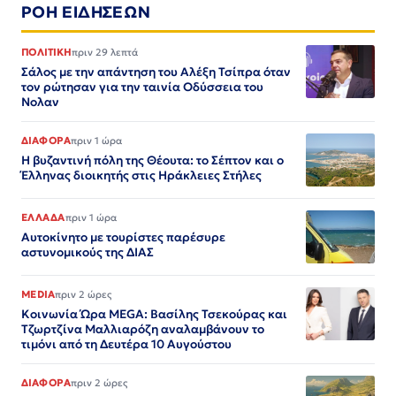
ΡΟΗ ΕΙΔΗΣΕΩΝ
ΠΟΛΙΤΙΚΗ
πριν 29 λεπτά
Σάλος με την απάντηση του Αλέξη Τσίπρα όταν
τον ρώτησαν για την ταινία Οδύσσεια του
Νολαν
ΔΙΑΦΟΡΑ
πριν 1 ώρα
Η βυζαντινή πόλη της Θέουτα: το Σέπτον και ο
Έλληνας διοικητής στις Ηράκλειες Στήλες
ΕΛΛΑΔΑ
πριν 1 ώρα
Αυτοκίνητο με τουρίστες παρέσυρε
αστυνομικούς της ΔΙΑΣ
MEDIA
πριν 2 ώρες
Κοινωνία Ώρα MEGA: Βασίλης Τσεκούρας και
Τζωρτζίνα Μαλλιαρόζη αναλαμβάνουν το
τιμόνι από τη Δευτέρα 10 Αυγούστου
ΔΙΑΦΟΡΑ
πριν 2 ώρες