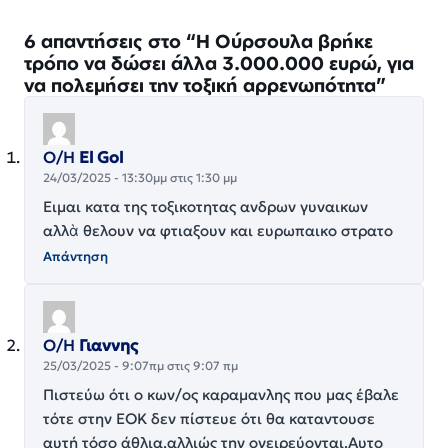
6 απαντήσεις στο “Η Ούρσουλα βρήκε
τρόπο να δώσει άλλα 3.000.000 ευρώ, για
να πολεμήσει την τοξική αρρενωπότητα”
Ο/Η
El Gol
24/03/2025 - 13:30μμ στις 1:30 μμ
Ειμαι κατα της τοξικοτητας ανδρων γυναικων
αλλὰ θελουν να φτιαξουν και ευρωπαικο στρατο
Απάντηση
Ο/Η
Γιαννης
25/03/2025 - 9:07πμ στις 9:07 πμ
Πιστεύω ότι ο κων/ος καραμανλης που μας έβαλε
τότε στην ΕΟΚ δεν πίστευε ότι θα καταντουσε
αυτή τόσο άθλια,αλλιώς την ονειρεύονται.Αυτο