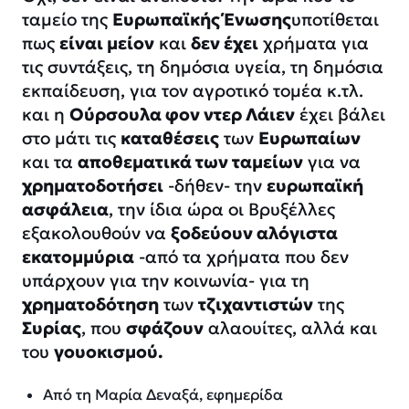
ταμείο της
Ευρωπαϊκής Ένωσης
υποτίθεται
πως
είναι μείον
και
δεν έχει
χρήματα για
τις συντάξεις, τη δημόσια υγεία, τη δημόσια
εκπαίδευση, για τον αγροτικό τομέα κ.τλ.
και η
Ούρσουλα φον ντερ Λάιεν
έχει βάλει
στο μάτι τις
καταθέσεις
των
Ευρωπαίων
και τα
αποθεματικά των ταμείων
για να
χρηματοδοτήσει
-δήθεν- την
ευρωπαϊκή
ασφάλεια
, την ίδια ώρα οι Βρυξέλλες
εξακολουθούν να
ξοδεύουν αλόγιστα
εκατομμύρια
-από τα χρήματα που δεν
υπάρχουν για την κοινωνία- για τη
χρηματοδότηση
των
τζιχαντιστών
της
Συρίας
, που
σφάζουν
αλαουίτες, αλλά και
του
γουοκισμού.
Από τη Μαρία Δεναξά, εφημερίδα