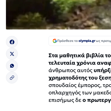
Πρόσθεσε το
olympia.gr
ως προτι
Στα μαθητικά βιβλία τ
τελευταία χρόνια ανα
άνθρωπος αυτός
υπήρξε
χρηματοδότης του ξεσ
σπουδαίος έμπορος, τρ
οπλαρχηγός των μακεδο
επισήμως δε
ο πρωτεργ