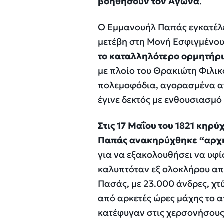
βοηθήσουν τον Αγώνα
.
O Εμμανουήλ Παπάς εγκατέλε
μετέβη στη Μονή Εσφιγμένου
το καταλληλότερο ορμητήρι
με πλοίο του Θρακιώτη Φιλικ
πολεμοφόδια, αγορασμένα απ
έγινε δεκτός με ενθουσιασμό
Στις 17 Μαΐου του 1821 κη
Παπάς ανακηρύχθηκε “αρχη
για να εξακολουθήσει να υφί
καλυπτόταν εξ ολοκλήρου από
Πασάς, με 23.000 άνδρες, χτ
από αρκετές ώρες μάχης το 
κατέφυγαν στις χερσονήσους 