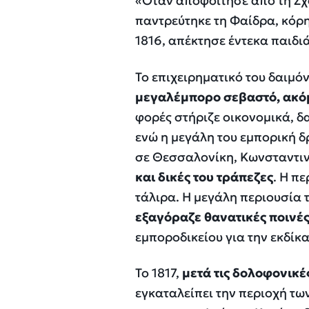
«Οταν αποφοίτησε από τη Σχ
παντρεύτηκε τη Φαίδρα, κόρη 
1816, απέκτησε έντεκα παιδιά
Το επιχειρηματικό του δαιμό
μεγαλέμπορο σεβαστό, ακόμ
φορές στήριζε οικονομικά, δ
ενώ η μεγάλη του εμπορική 
σε Θεσσαλονίκη, Κωνσταντινο
και δικές του τράπεζες
. Η π
τάλιρα. Η μεγάλη περιουσία 
εξαγόραζε θανατικές ποινέ
εμποροδικείου για την εκδί
Το 1817,
μετά τις δολοφονικέ
εγκαταλείπει την περιοχή τω