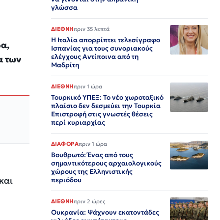
γλώσσα
ΔΙΕΘΝΗ
πριν 35 λεπτά
Η Ιταλία απορρίπτει τελεσίγραφο
α,
Ισπανίας για τους συνοριακούς
ελέγχους Αντίποινα από τη
α των
Μαδρίτη
ΔΙΕΘΝΗ
πριν 1 ώρα
Τουρκικό ΥΠΕΞ: Το νέο χωροταξικό
πλαίσιο δεν δεσμεύει την Τουρκία
Επιστροφή στις γνωστές θέσεις
περί κυριαρχίας
ΔΙΑΦΟΡΑ
πριν 1 ώρα
Βουθρωτό: Ένας από τους
σημαντικότερους αρχαιολογικούς
χώρους της Ελληνιστικής
και
περιόδου
ΔΙΕΘΝΗ
πριν 2 ώρες
Ουκρανία: Ψάχνουν εκατοντάδες