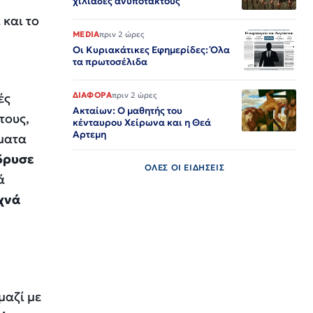
χιλιάδες ανυπότακτους
 και το
MEDIA
πριν 2 ώρες
Οι Κυριακάτικες Εφημερίδες: Όλα
τα πρωτοσέλιδα
ές
ΔΙΑΦΟΡΑ
πριν 2 ώρες
Ακταίων: Ο μαθητής του
τους,
κένταυρου Χείρωνα και η Θεά
Αρτεμη
ματα
δρυσε
ΟΛΕΣ ΟΙ ΕΙΔΗΣΕΙΣ
ά
χνά
μαζί με