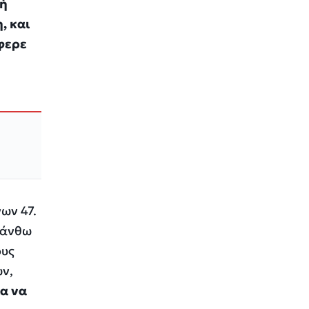
κή
, και
έφερε
ων 47.
σάνθω
ους
ών,
α να