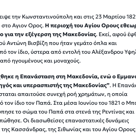
ιψε την Κωνσταντινούπολη και στις 23 Μαρτίου 182
 στο Αγιον Ορος.
Η περιοχή του Αγίου Ορους εθεω
ο για την εξέγερση της Μακεδονίας
. Εκεί, αφού έ
ού Αντώνη Βισβίζη που ήταν γεμάτο όπλα και
ό τον ίδιο, ύστερα από εντολή του Αλέξανδρου Υψη
 από ηγουμένους και μοναχούς.
ρύχθηκε η Επανάσταση στη Μακεδονία, ενώ ο Εμμα
γός και υπερασπιστής της Μακεδονίας”
. Η Επαν
σταται απαιτούσε συνεχή ροή χρημάτων, η οποία
 τον ίδιο τον Παπά. Στα μέσα Ιουνίου του 1821 ο Μ
ύπησε το σώμα του Παπά στα στενά της Ρεντίνας και
απώθησε. Οι διασωθείσες επαναστατικές δυνάμεις
της Κασσάνδρας, της Σιθωνίας και του Αγίου Ορους