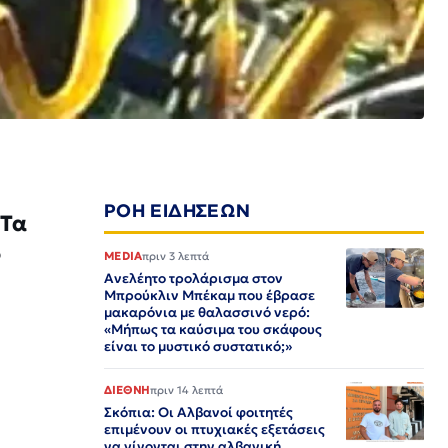
ΡΟΗ ΕΙΔΗΣΕΩΝ
 Τα
ο
MEDIA
πριν 3 λεπτά
Ανελέητο τρολάρισμα στον
Μπρούκλιν Μπέκαμ που έβρασε
μακαρόνια με θαλασσινό νερό:
«Μήπως τα καύσιμα του σκάφους
είναι το μυστικό συστατικό;»
ΔΙΕΘΝΗ
πριν 14 λεπτά
Σκόπια: Οι Αλβανοί φοιτητές
επιμένουν οι πτυχιακές εξετάσεις
να γίνονται στην αλβανική