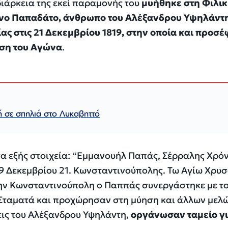
 διάρκεια της εκεί παραμονής του
μυήθηκε στη Φιλι
ίνο Παπαδάτο, άνθρωπο του Αλέξανδρου Υψηλάντη
ίας στις 21 Δεκεμβρίου 1819, στην οποία και προσ
υση του Αγώνα
.
ή σε σπηλιά στο Λυκαβηττό
τα εξής στοιχεία: “Εμμανουήλ Παπάς, Σέρραλης Χρόν
9 Δεκεμβρίου 21. Κωνσταντινούπολης. Τω Αγίω Χρυ
Στην Κωνσταντινούπολη ο Παππάς συνεργάστηκε με τ
. Σταματά και προχώρησαν στη μύηση και άλλων μελ
εις του Αλέξανδρου Υψηλάντη,
οργάνωσαν ταμείο γι