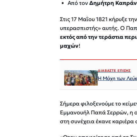
Από τον
Δημήτρη Καπρά
Στις 17 Μαΐου 1821 κήρυξε τ
υπερασπιστής» αυτής. Ο Παπά
εκτός από την τεράστια περι
μαχών
!
ΔΙΑΒΑΣΤΕ ΕΠΙΣΗΣ
Η Μάχη των Λεύ
Σήμερα φιλοξενούμε το κείμ
Εμμανουήλ Παπά Σερρών, η ο
στη συνέχεια έκανε καριέρα 