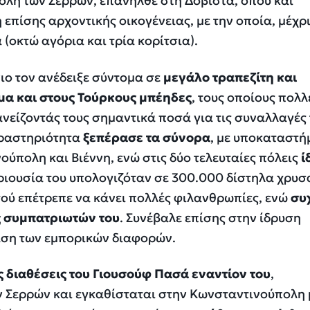
ολή των Σερρών, επανήλθε στη Δοβίστα, όπου και
επίσης αρχοντικής οικογένειας, με την οποία, μέχρι
 (οκτώ αγόρια και τρία κορίτσια).
νιο τον ανέδειξε σύντομα σε
μεγάλο τραπεζίτη και
α και στους Τούρκους μπέηδες
, τους οποίους πολλ
ανείζοντάς τους σημαντικά ποσά για τις συναλλαγές 
δραστηριότητα
ξεπέρασε τα σύνορα
, με υποκαταστή
ύπολη και Βιέννη, ενώ στις δύο τελευταίες πόλεις
ί
εριουσία του υπολογιζόταν σε 300.000 δίστηλα χρυσ
τού επέτρεπε να κάνει πολλές φιλανθρωπίες, ενώ
συ
ς συμπατριωτών του
. Συνέβαλε επίσης στην ίδρυση
καση των εμπορικών διαφορών.
ς διαθέσεις του Γιουσούφ Πασά εναντίον του
,
ν Σερρών και εγκαθίσταται στην Κωνσταντινούπολη 