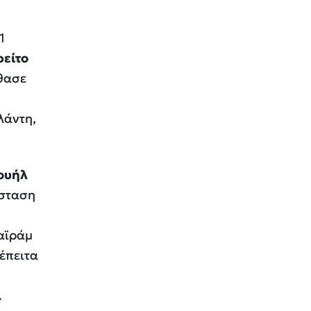
1
ρείτο
φθασε
λάντη,
νουήλ
άσταση
παϊράμ
 έπειτα
.