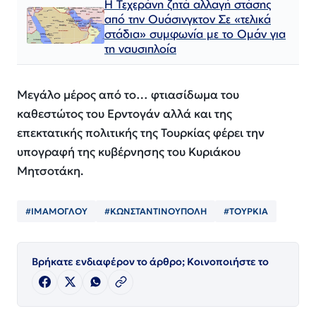
Η Τεχεράνη ζητά αλλαγή στάσης
από την Ουάσινγκτον Σε «τελικά
στάδια» συμφωνία με το Ομάν για
τη ναυσιπλοία
Μεγάλο μέρος από το… φτιασίδωμα του
καθεστώτος του Ερντογάν αλλά και της
επεκτατικής πολιτικής της Τουρκίας φέρει την
υπογραφή της κυβέρνησης του Κυριάκου
Μητσοτάκη.
#ΙΜΑΜΟΓΛΟΥ
#ΚΩΝΣΤΑΝΤΙΝΟΥΠΟΛΗ
#ΤΟΥΡΚΙΑ
Βρήκατε ενδιαφέρον το άρθρο; Κοινοποιήστε το