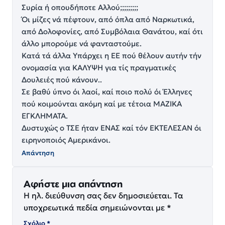
Συρία ή οπουδήποτε Αλλού;;;;;;;;;
Όι μίζες νά πέφτουν, από όπλα από Ναρκωτικά,
από Δολοφονίες, από Συμβόλαια Θανάτου, καί ότι
άλλο μπορούμε νά φανταστούμε.
Κατά τά άλλα Υπάρχει η ΕΕ πού θέλουν αυτήν τήν
ονομασία για ΚΆΛΥΨΗ για τίς πραγματικές
Δουλειές πού κάνουν..
Σε βαθύ ύπνο όι λαοί, καί ποιο πολύ όι Έλληνες
πού κοιμούνται ακόμη καί με τέτοια ΜΑΖΙΚΆ
ΕΓΚΛΉΜΑΤΑ.
Δυστυχώς ο ΤΣΕ ήταν ΕΝΑΣ καί τόν ΕΚΤΈΛΕΣΑΝ όι
ειρηνοποιός Αμερικάνοι.
Απάντηση
Αφήστε μια απάντηση
Η ηλ. διεύθυνση σας δεν δημοσιεύεται.
Τα
υποχρεωτικά πεδία σημειώνονται με
*
Σχόλιο
*