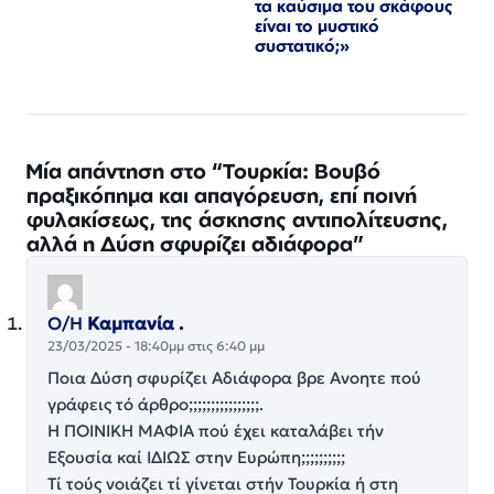
τα καύσιμα του σκάφους
είναι το μυστικό
συστατικό;»
Μία απάντηση στο “Τουρκία: Βουβό
πραξικόπημα και απαγόρευση, επί ποινή
φυλακίσεως, της άσκησης αντιπολίτευσης,
αλλά η Δύση σφυρίζει αδιάφορα”
Ο/Η
Καμπανία .
23/03/2025 - 18:40μμ στις 6:40 μμ
Ποια Δύση σφυρίζει Αδιάφορα βρε Ανοητε πού
γράφεις τό άρθρο;;;;;;;;;;;;;;;;.
Η ΠΟΙΝΙΚΉ ΜΑΦΊΑ πού έχει καταλάβει τήν
Εξουσία καί ΙΔΊΩΣ στην Ευρώπη;;;;;;;;;;
Τί τούς νοιάζει τί γίνεται στήν Τουρκία ή στη