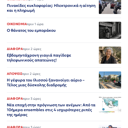
Πινακίδες κυκλοφορίας: Ηλεκτρονικά η αίτηση
και η πληρωμή
ΟΙΚΟΝΟΜΙΑ
πριν 1 ώρα
Ο θάνατος του εμποράκου
ΔΙΑΦΟΡΑ
πριν 2 ώρες
Εβδομηντάχρονη γιαγιά παγίδεψε
τηλεφωνικούς απατεώνες!
ΑΠΟΨΕΙΣ
πριν 2 ώρες
Η γέφυρα του Ιλισσού ξανανοίγει αύριο –
Τέλος μιας δύσκολης διαδρομής
ΔΙΑΦΟΡΑ
πριν 3 ώρες
Νέα εποχή στην πρόγνωση των ανέμων: Από τα
10ήμερα ensembles στις 4 ισχυρότερες ριπές
της ημέρας
ΔΙΑΦΟΡΑ
πριν 3 ώρες