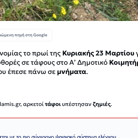
μώμενη πηγή στη Google
νομίας το πρωί της
Κυριακής 23 Μαρτίου
θορές σε τάφους στο Α’ Δημοτικό
Κοιμητή
ου έπεσε πάνω σε
μνήματα
.
lamis.gr, αρκετοί
τάφοι
υπέστησαν
ζημιές
.
ζεται με το πιο σύγχρονο ψηφιακό σύστημα ελέγχου