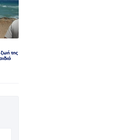
 ζωή της
αιδιά