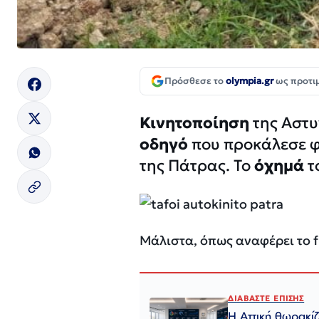
Πρόσθεσε το
olympia.gr
ως προτι
Κινητοποίηση
της Αστυ
οδηγό
που προκάλεσε φ
της Πάτρας. Το
όχημά
τ
Μάλιστα, όπως αναφέρει το f
ΔΙΑΒΑΣΤΕ ΕΠΙΣΗΣ
Η Αττική θωρακί