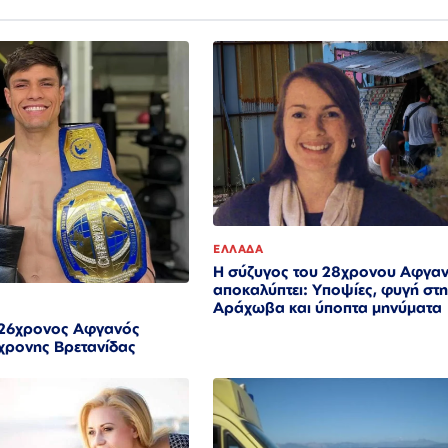
ΕΛΛΑΔΑ
Η σύζυγος του 28χρονου Αφγα
αποκαλύπτει: Υποψίες, φυγή στ
Αράχωβα και ύποπτα μηνύματα
 26χρονος Αφγανός
χρονης Βρετανίδας