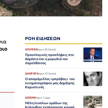
ΡΟΗ ΕΙΔΗΣΕΩΝ
για
ριο
ΑΠΟΨΕΙΣ
πριν 30 λεπτά
Προεκλογικές προσλήψεις στο
Δημόσιο και η μυρωδιά του
παρελθόντος
ΔΙΑΦΟΡΑ
πριν 51 λεπτά
Ο απαράμιλλος «μπράβος» του
κινηματογράφου μας Δημήτρης
Καρυστινός
ΔΙΕΘΝΗ
πριν 1 ώρα
Μέλη ένοπλων ομάδων της
Κολομβίας εντάσσονται κρυφά