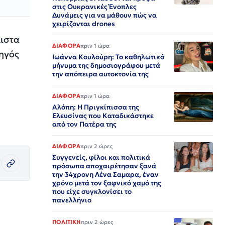
στις Ουκρανικές Ένοπλες
Δυνάμεις για να μάθουν πώς να
χειρίζονται drones
λιστα
ΔΙΑΦΟΡΑ
πριν 1 ώρα
δηγός
Ιωάννα Κουλούρη: Το καθηλωτικό
μήνυμα της δημοσιογράφου μετά
την απόπειρα αυτοκτονία της
ΔΙΑΦΟΡΑ
πριν 1 ώρα
Αλόπη: Η Πριγκίπισσα της
Ελευσίνας που Καταδικάστηκε
από τον Πατέρα της
ΔΙΑΦΟΡΑ
πριν 2 ώρες
Συγγενείς, φίλοι και πολιτικά
πρόσωπα αποχαιρέτησαν ξανά
την 34χρονη Λένα Σαμαρα, έναν
χρόνο μετά τον ξαφνικό χαμό της
που είχε συγκλονίσει το
πανελλήνιο
ΠΟΛΙΤΙΚΗ
πριν 2 ώρες