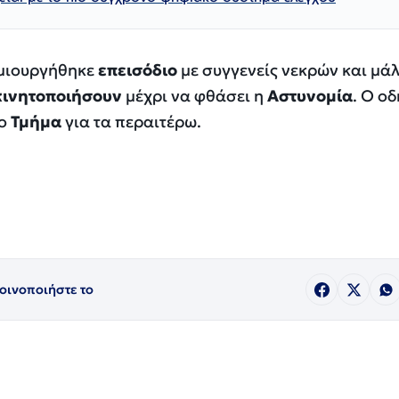
μιουργήθηκε
επεισόδιο
με συγγενείς νεκρών και μά
κινητοποιήσουν
μέχρι να φθάσει η
Αστυνομία
. Ο ο
το
Τμήμα
για τα περαιτέρω.
οινοποιήστε το