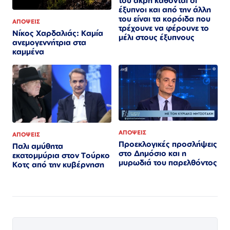
του άκρη κάθονται οι
έξυπνοι και από την άλλη
του είναι τα κορόιδα που
ΑΠΟΨΕΙΣ
τρέχουνε να φέρουνε το
Νίκος Χαρδαλιάς: Καμία
μέλι στους έξυπνους
ανεμογεννήτρια στα
καμμένα
ΑΠΟΨΕΙΣ
ΑΠΟΨΕΙΣ
Προεκλογικές προσλήψεις
Παλι αμύθητα
στο Δημόσιο και η
εκατομμύρια στον Τούρκο
μυρωδιά του παρελθόντος
Κοτς από την κυβέρνηση