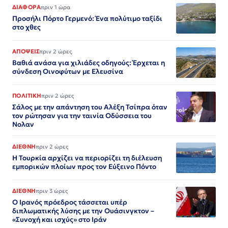
ΔΙΑΦΟΡΑ
πριν 1 ώρα
Προσήλι Πόρτο Γερμενό: Ένα πολύτιμο ταξίδι
στο χθες
ΑΠΟΨΕΙΣ
πριν 2 ώρες
Βαθιά ανάσα για χιλιάδες οδηγούς: Έρχεται η
σύνδεση Οινοφύτων με Ελευσίνα
ΠΟΛΙΤΙΚΗ
πριν 2 ώρες
Σάλος με την απάντηση του Αλέξη Τσίπρα όταν
τον ρώτησαν για την ταινία Οδύσσεια του
Νολαν
ΔΙΕΘΝΗ
πριν 2 ώρες
Η Τουρκία αρχίζει να περιορίζει τη διέλευση
εμπορικών πλοίων προς τον Εύξεινο Πόντο
ΔΙΕΘΝΗ
πριν 3 ώρες
Ο Ιρανός πρόεδρος τάσσεται υπέρ
διπλωματικής λύσης με την Ουάσινγκτον –
«Συνοχή και ισχύς» στο Ιράν​​​​​​​​​​​​​​​​​​​​​​​​​​​​​​​​​​​​​​​​​​​​​​​​​​