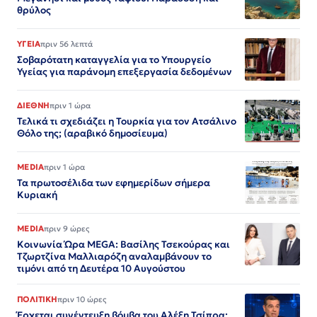
θρύλος
ΥΓΕΙΑ
πριν 56 λεπτά
Σοβαρότατη καταγγελία για το Υπουργείο
Υγείας για παράνομη επεξεργασία δεδομένων
ΔΙΕΘΝΗ
πριν 1 ώρα
Τελικά τι σχεδιάζει η Τουρκία για τον Ατσάλινο
Θόλο της; (αραβικό δημοσίευμα)
MEDIA
πριν 1 ώρα
Τα πρωτοσέλιδα των εφημερίδων σήμερα
Κυριακή
MEDIA
πριν 9 ώρες
Κοινωνία Ώρα MEGA: Βασίλης Τσεκούρας και
Τζωρτζίνα Μαλλιαρόζη αναλαμβάνουν το
τιμόνι από τη Δευτέρα 10 Αυγούστου
ΠΟΛΙΤΙΚΗ
πριν 10 ώρες
Έρχεται συνέντευξη βόμβα του Αλέξη Τσίπρα: