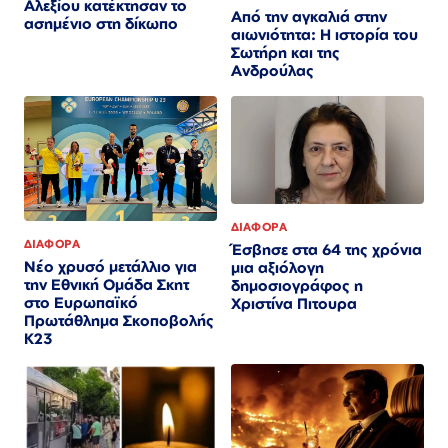
Αλεξίου κατέκτησαν το
Από την αγκαλιά στην
ασημένιο στη δίκωπο
αιωνιότητα: Η ιστορία του
Σωτήρη και της
Ανδρούλας
ΔΙΑΦΟΡΑ
ΔΙΑΦΟΡΑ
Έσβησε στα 64 της χρόνια
Nέο χρυσό μετάλλιο για
μια αξιόλογη
την Εθνική Ομάδα Σκητ
δημοσιογράφος η
στο Ευρωπαϊκό
Χριστίνα Πιτουρα
Πρωτάθλημα Σκοποβολής
Κ23