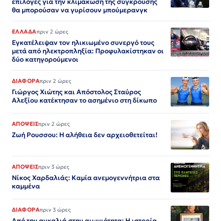
επιλογές για την κλιμάκωση της σύγκρουσης
θα μπορούσαν να γυρίσουν μπούμερανγκ
ΕΛΛΑΔΑ
πριν 2 ώρες
Εγκατέλειψαν τον ηλικιωμένο συνεργό τους
μετά από ηλεκτροπληξία: Προφυλακίστηκαν οι
δύο κατηγορούμενοι
ΔΙΑΦΟΡΑ
πριν 2 ώρες
Γιώργος Χιώτης και Απόστολος Σταύρος
Αλεξίου κατέκτησαν το ασημένιο στη δίκωπο
ΑΠΟΨΕΙΣ
πριν 2 ώρες
Ζωή Ρουσσου: Η αλήθεια δεν αρχειοθετείται!
ΑΠΟΨΕΙΣ
πριν 3 ώρες
Νίκος Χαρδαλιάς: Καμία ανεμογεννήτρια στα
καμμένα
ΔΙΑΦΟΡΑ
πριν 3 ώρες
Από την αγκαλιά στην αιωνιότητα: Η ιστορία