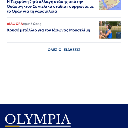
Η Τεχεράνη ζητά αλλαγή στάσης από την
Ουάσινγκτον Σε «τελικά στάδια» συμφωνία με
το Ομάν για τη ναυσιπλοία
ΔΙΑΦΟΡΑ
πριν 3 ώρες
Χρυσό μετάλλιο για τον Iάσωνας Μουσελίμη
ΟΛΕΣ ΟΙ ΕΙΔΗΣΕΙΣ