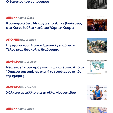
Ο θάνατος του εμποράκου
ΔΙΕΘΝΗ
πριν 2 ώρες
Κοσσυφοπέδιο: Με αυγά επιτέθηκε βουλευτής
στο Κοινοβούλιο κατά του Άλμπιν Κούρτι
ΑΠΟΨΕΙΣ
πριν 2 ώρες
Η γέφυρα του Ιλισσού ξανανοίγει αύριο –
Τέλος μιας δύσκολης διαδρομής
ΔΙΑΦΟΡΑ
πριν 2 ώρες
Νέα εποχή στην πρόγνωση των ανέμων: Από τα
10ήμερα ensembles στις 4 ισχυρότερες ριπές
της ημέρας
ΔΙΑΦΟΡΑ
πριν 3 ώρες
Χάλκινο μετάλλιο για τη Λίλα Μουρατίδου
ΔΙΕΘΝΗ
πριν 3 ώρες