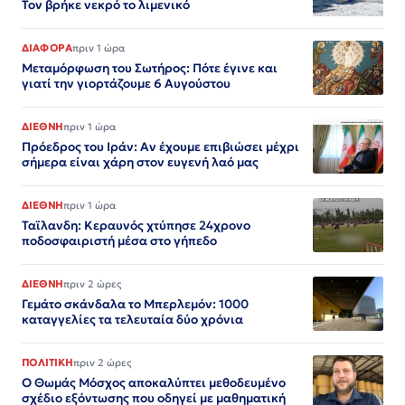
Τον βρήκε νεκρό το λιμενικό
ΔΙΑΦΟΡΑ
πριν 1 ώρα
Μεταμόρφωση του Σωτήρος: Πότε έγινε και
γιατί την γιορτάζουμε 6 Αυγούστου
ΔΙΕΘΝΗ
πριν 1 ώρα
Πρόεδρος του Ιράν: Αν έχουμε επιβιώσει μέχρι
σήμερα είναι χάρη στον ευγενή λαό μας
ΔΙΕΘΝΗ
πριν 1 ώρα
Ταϊλανδη: Κεραυνός χτύπησε 24χρονο
ποδοσφαιριστή μέσα στο γήπεδο
ΔΙΕΘΝΗ
πριν 2 ώρες
Γεμάτο σκάνδαλα το Μπερλεμόν: 1000
καταγγελίες τα τελευταία δύο χρόνια
ΠΟΛΙΤΙΚΗ
πριν 2 ώρες
Ο Θωμάς Μόσχος αποκαλύπτει μεθοδευμένο
σχέδιο εξόντωσης που οδηγεί με μαθηματική