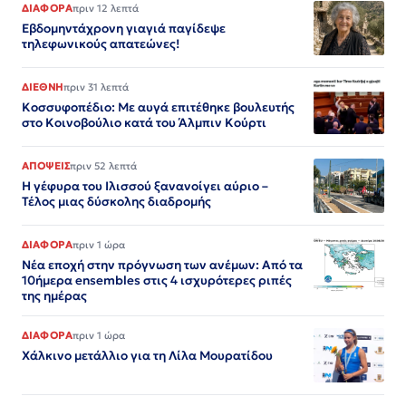
ΔΙΑΦΟΡΑ
πριν 12 λεπτά
Εβδομηντάχρονη γιαγιά παγίδεψε
τηλεφωνικούς απατεώνες!
ΔΙΕΘΝΗ
πριν 31 λεπτά
Κοσσυφοπέδιο: Με αυγά επιτέθηκε βουλευτής
στο Κοινοβούλιο κατά του Άλμπιν Κούρτι
ΑΠΟΨΕΙΣ
πριν 52 λεπτά
Η γέφυρα του Ιλισσού ξανανοίγει αύριο –
Τέλος μιας δύσκολης διαδρομής
ΔΙΑΦΟΡΑ
πριν 1 ώρα
Νέα εποχή στην πρόγνωση των ανέμων: Από τα
10ήμερα ensembles στις 4 ισχυρότερες ριπές
της ημέρας
ΔΙΑΦΟΡΑ
πριν 1 ώρα
Χάλκινο μετάλλιο για τη Λίλα Μουρατίδου